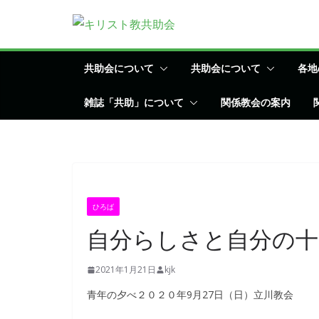
コ
ン
テ
ン
共助会について
共助会について
各地
ツ
雑誌「共助」について
関係教会の案内
へ
ス
キ
ッ
プ
ひろば
自分らしさと自分の十
2021年1月21日
kjk
青年の夕べ２０２０年9月27日（日）立川教会