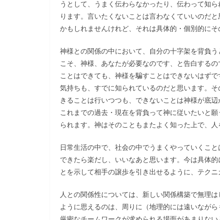
うとして、うまく伝わらなかったり、伝わって知ら
ります。言いたくないことは言わなくていいのだと
かもしれませんけれど、それは具体的・個別的にそ
神様との関係の中において、自分の十字架を背負う
こそ、神様、あなたが必要なのです、と告白するの
ことはできても、神様を騙すことはできないはずで
気持ちも、すでに知られているのだと思います。そ
きることは行いつつも、できないことは神様が底辺
これまでの過去・現在を背負って神に従いたいと願
られます。神はそのこともまたよく知った上で、人
日常生活の中で、社会の中でうまくやっていくこと
できたら楽だし、いいなあと思います。今は具体的
とを示して相手の譲歩を引き出せるように、テクニ
人との関係性については、新しい関係構築で無理は
ように思えるのは、周りに（地理的には遠いながら
厳密なチームワークが求められる場面があまりない