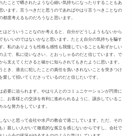
れたことで晒されたような心細い気持ちになったりすることもあ
思います。言うべきだと思うのであればやはり言うべきことなの
の都度考えるものだろうなと思います。
とはどういうことなのか考えると、自分がどうしようもないから
でもいいのではないかなと思います。たとえ自分の気持ちを騙す
す。私のありようも性格も感性も我慢していることも恥ずかしい
の上で、私に従いなさい、とおっしゃるのだと信じています。で
から支えてくださると確かに知らされてもきたように思います。
うとき、過去に犯したことの責任を負いきれないことを突きつけ
を愛して招いてくださっているのだと信じたいです。
は必要に迫られます。やはり人とのコミュニケーションが円滑に
に、お客様との交渉を有利に進められるように、譲歩しているこ
カルな努力をしています。
しないと思って会社や水戸の教会で過ごしています。ただ、その
も）親しい人がいて徹底的な孤立を感じないからですし、会社で
という今の状況がゆるすもののような気はしています。