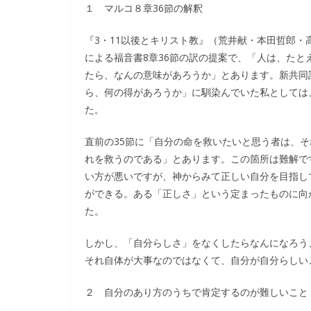
１ マルコ８章36節の解釈
『3・11以後とキリスト教』（荒井献・本田哲郎・高
による福音書8章36節の訳の提案で、「人は、た
たら、なんの意味があろうか」とあります。新共同
ら、何の得があろうか」に馴染んでいた私としては
た。
直前の35節に「自分の命を救いたいと思う者は、
れを救うのである」とあります。この箇所は難解で
い方が悪いですが、神からみて正しい自分を目指し
ができる。ある「正しさ」という定まったものに向
た。
しかし、「自分らしさ」をなくしたらなんになろう
それ自体が大事なのではなくて、自分が自分らしい
２ 自分のあり方のうちで肯定するのが難しいこと