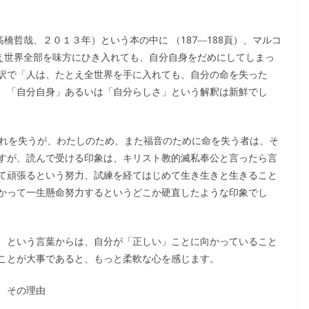
橋哲哉、２０１３年）という本の中に （187―188頁）、マルコ
とえ世界全部を味方にひき入れても、自分自身をだめにしてしまっ
訳で「人は、たとえ全世界を手に入れても、自分の命を失った
、「自分自身」あるいは「自分らしさ」という解釈は新鮮でし
それを失うが、わたしのため、また福音のために命を失う者は、そ
すが、読んで受ける印象は、キリスト教的滅私奉公と言ったら言
て頑張るという努力、試練を経てはじめて生き生きと生きること
かって一生懸命努力するというどこか硬直したような印象でし
、という言葉からは、自分が「正しい」ことに向かっていること
ことが大事であると、もっと柔軟な心を感じます。
 その理由