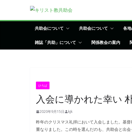
コ
ン
テ
ン
共助会について
共助会について
各地
ツ
雑誌「共助」について
関係教会の案内
へ
ス
キ
ッ
プ
ひろば
入会に導かれた幸い 朴
2020年9月15日
kjk
昨年のクリスマス礼拝において入会しました。基督
重なりました。この時を選んだのも、共助会と出会