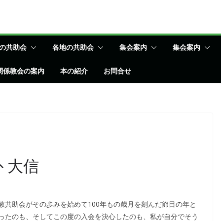
の共助会
各地の共助会
集会案内
集会案内
関係教会の案内
本の紹介
お問合せ
 大信
教共助会がその歩みを始めて100年もの歳月を刻んだ節目の年と
ったのも、そしてこの度の入会を決心したのも、私が自分でそう