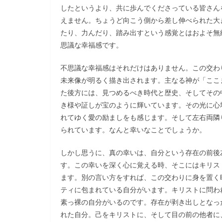
したというより、共に歩んでくださっている皆さん
えません。ちょうど向こう側から差し伸べられた大
たり、力んだり、踏み出すという感覚とはおよそ無
思議な幸福感です。
不思議な幸福感はそれだけはありません。この交わ
未来像が明るく描き出されます。主なる神が「ここ
た後方には、見つめるべき時代と歴史、そしてその
き様や証しが宝のように輝いています。その光に心
れてゆく愛の励ましをも感じます。そして左右両隣
られています。なんと幸いなことでしょうか。
しかし思うに、真の幸いは、自分という存在の前後
す。この幸いを深く心に覚える時、そこにはキリス
ます。別の言い方をすれば、この交わりに身を置く
ティに包まれている自分がいます。キリストに問わ
素っ裸の自分がいるのです。存在が剥き出しとなっ
れた自分。己をキリストに、そして目の前の他者に