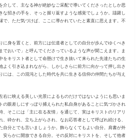
を介して、主なる神が絶妙なご采配で導いてくださったとしか思
きな招きの手を、そっと握り返すような感覚でしょうか。躊躇し
縁で、ただ気づけば、ここに導かれていたと素直に思えます。不
りに身を置くと、前方には伝道者としての自分が歩んでゆくべき
までおいで」と呼んでくださっているような声が聞こえます。ま
中をキリスト者として命懸けで生き抜いて来られた先達たちの生
地よく引き込まれながら、しかしさらに前方に向かって押し出さ
りには、この混沌とした時代を共に生きる信仰の仲間たちが与え
左右に映える美しい光景によるものだけではないようにも思いま
トの眼差しにすっぽり捕えられた私自身があることに気づかされ
時、そこには「主に在る友情」を通じて、実はキリストのリアリ
れ、砕かれ、立ち上がらされ、なお応答者として呼ばれ続ける、
た自分とでも言いましょうか。飾らなくてもよい自分。肩書が外
、安らかに開放できる自分。その反対にキリストを、そして他者