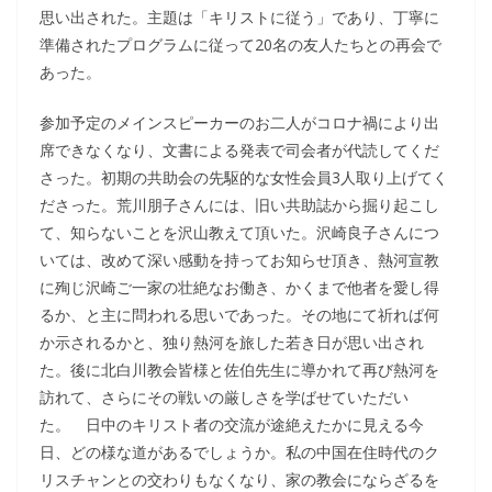
思い出された。主題は「キリストに従う」であり、丁寧に
準備されたプログラムに従って20名の友人たちとの再会で
あった。
参加予定のメインスピーカーのお二人がコロナ禍により出
席できなくなり、文書による発表で司会者が代読してくだ
さった。初期の共助会の先駆的な女性会員3人取り上げてく
ださった。荒川朋子さんには、旧い共助誌から掘り起こし
て、知らないことを沢山教えて頂いた。沢崎良子さんにつ
いては、改めて深い感動を持ってお知らせ頂き、熱河宣教
に殉じ沢崎ご一家の壮絶なお働き、かくまで他者を愛し得
るか、と主に問われる思いであった。その地にて祈れば何
か示されるかと、独り熱河を旅した若き日が思い出され
た。後に北白川教会皆様と佐伯先生に導かれて再び熱河を
訪れて、さらにその戦いの厳しさを学ばせていただい
た。 日中のキリスト者の交流が途絶えたかに見える今
日、どの様な道があるでしょうか。私の中国在住時代のク
リスチャンとの交わりもなくなり、家の教会にならざるを