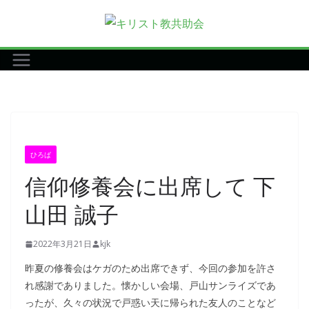
コ
ン
テ
ン
ツ
へ
ス
キ
ひろば
ッ
信仰修養会に出席して 下
プ
山田 誠子
2022年3月21日
kjk
昨夏の修養会はケガのため出席できず、今回の参加を許さ
れ感謝でありました。懐かしい会場、戸山サンライズであ
ったが、久々の状況で戸惑い天に帰られた友人のことなど