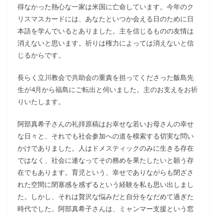
得なかった熱心な一家は米国に亡命しています。今年のク
リスマスカードには、あなたといつか会える日のために日
本語を学んでいるとありました。主を信じるものの友情は
消えないと思います。祈りは権力によっては消えないと信
じるからです。
長らく立川教会で共助会の重責を担ってくださった飯島先
生が4月から福島にご転出と伺いました。主のお支えをお祈
りいたします。
阿部真希子さんの礼拝原稿はお幸せな若いお母さんの幸せ
な日々と、それでも社会参加への道を模索する切実な問い
かけでありました。人はドメスティックのみに生きる存在
ではなく、社会に連なってその務めを果たしたいと願う存
在でもあります。育児という、幸せでありながらも閉ざさ
れた空間に閉塞感を感ずるという経験を私も思い出しまし
た。しかし、それは贅沢な悩みだと自分をなだめて過ぎた
時代でした。阿部真希子さんは、ミャンマー支援という窓