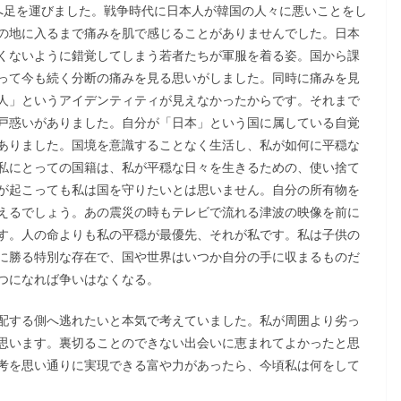
へ足を運びました。戦争時代に日本人が韓国の人々に悪いことをし
の地に入るまで痛みを肌で感じることがありませんでした。日本
くないように錯覚してしまう若者たちが軍服を着る姿。国から課
って今も続く分断の痛みを見る思いがしました。同時に痛みを見
人」というアイデンティティが見えなかったからです。それまで
戸惑いがありました。自分が「日本」という国に属している自覚
ありました。国境を意識することなく生活し、私が如何に平穏な
私にとっての国籍は、私が平穏な日々を生きるための、使い捨て
が起こっても私は国を守りたいとは思いません。自分の所有物を
えるでしょう。あの震災の時もテレビで流れる津波の映像を前に
す。人の命よりも私の平穏が最優先、それが私です。私は子供の
に勝る特別な存在で、国や世界はいつか自分の手に収まるものだ
つになれば争いはなくなる。
配する側へ逃れたいと本気で考えていました。私が周囲より劣っ
思います。裏切ることのできない出会いに恵まれてよかったと思
考を思い通りに実現できる富や力があったら、今頃私は何をして