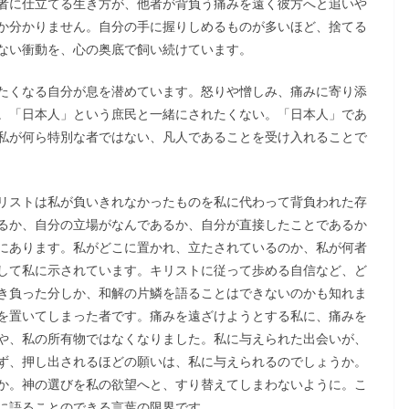
者に仕立てる生き方が、他者が背負う痛みを遠く彼方へと追いや
か分かりません。自分の手に握りしめるものが多いほど、捨てる
ない衝動を、心の奥底で飼い続けています。
たくなる自分が息を潜めています。怒りや憎しみ、痛みに寄り添
。「日本人」という庶民と一緒にされたくない。「日本人」であ
私が何ら特別な者ではない、凡人であることを受け入れることで
リストは私が負いきれなかったものを私に代わって背負われた存
るか、自分の立場がなんであるか、自分が直接したことであるか
にあります。私がどこに置かれ、立たされているのか、私が何者
して私に示されています。キリストに従って歩める自信など、ど
き負った分しか、和解の片鱗を語ることはできないのかも知れま
を置いてしまった者です。痛みを遠ざけようとする私に、痛みを
や、私の所有物ではなくなりました。私に与えられた出会いが、
ず、押し出されるほどの願いは、私に与えられるのでしょうか。
か。神の選びを私の欲望へと、すり替えてしまわないように。こ
に語ることのできる言葉の限界です。