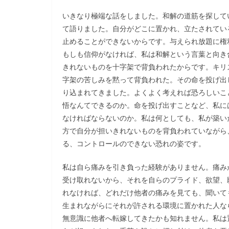
いきなり極端な話をしました。和解の道筋を探して
て語りました。自分がどこに置かれ、立たされてい
止めることができないからです。与えられ放題に権
もしも信仰がなければ、私は和解という言葉と向き
きれないものを十字架で背負われたからです。キリ
字架の苦しみを黙って背負われた。その命を投げ出
り込まれてきました。よくよく考えれば恐ろしいこ
悟なんてできるのか。命を投げ出すことなど、私に
なければならないのか。私は何としても、私が築い
方で自分が担いきれないものを背負われていながら
る、コントロールのできない恐れの姿です。
私は自ら痛みを引き負った経験がありません。痛み
受け取れないから、それを自らのプライド、欲望、
れなければ、どれだけ他者の痛みを見ても、聞いて
生まれながらにそれが許される環境に置かれた人な
無意識に他者へ転嫁してきたかも知れません。私は