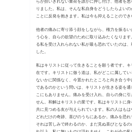
らが担いきれない重荷を誰かに押し付け、他者を悪
りました。私は、そんな私自身をどうしたらよいの
ことに反発を抱きます。私は今も抑えることのでき
他者の痛みに寄り添う顔をしながら、権力を振るい
う心を、自らの欲望のために取り込みたくなります
る私を受け入れられない私が最も恐れていたのは、
した。
私はキリストに従って生きることを願う者です。キ
在です。キリストに倣う道は、私がどこに属してい
ないかに関係なく、今置かれたところと向き合う中
であるのかという問いは、キリストが生きる姿を通
こにもありません。痛みを受け入れ、自らの身に引
せん。和解はキリストの業です。私はキリストに身
共に見つめる友が与えられています。私の人はもは
どれだけの奇跡、喜びのうちにあるか。痛みを恐れ
それは苦しみで終わるのか、まだ見ぬ喜びとなるの
れ以上、私に無いものは語れません。これが今の私