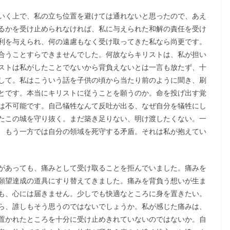
いく上で、私の立ち位置を避けては通れないと思ったので、あえ
るかを受け止められなければ、私に与えられた和解の責任を受け
利を与えられ、何の遠慮もなく受け取ってきた私なら尚更です。
合うことすらできませんでした。何故ならキリストは、私が担い
ストは私がしたことでないから背負えないとは一言も放たず、十
して。私はこういう話を子供の頃から当たり前のように聞き、刷
とです。本当にキリストに従うことを願うのか。命を投げ出す覚
は不可能です。自己犠牲なんて反吐が出る、なぜ自分を犠牲にし
たこの城を守り抜く。まだ築き足りない、明け渡したくない。一
、もう一方では自分の領域を死守する矛盾。それは私が抱えてい
があっても、痛みとして受け取ることを拒んでいました。痛みを
願望達成の道具にすり替えてきました。痛みを背負う想いが生ま
も、心には届きません。少しでも快適なところに身を置きたい。
ら、誰しもそう思うのではないでしょうか。私が感じた痛みは、
置かれたところを十分に受け止めきれていないのではないか。自