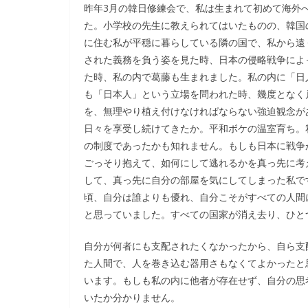
昨年3月の韓日修練会で、私は生まれて初めて海外
た。小学校の先生に教えられてはいたものの、韓国
に住む私が平穏に暮らしている隣の国で、私から遠
された義務を負う姿を見た時、日本の侵略戦争によ
た時、私の内で葛藤も生まれました。私の内に「日
も「日本人」という立場を問われた時、幾度となく
を、無理やり植え付けなければならない強迫観念が
日々を享受し続けてきたか。平和ボケの温室育ち。
の制度であったかも知れません。もしも日本に戦争
ごっそり抱えて、如何にして逃れるかを真っ先に考
して、真っ先に自分の部屋を気にしてしまった私で
頃、自分は誰よりも優れ、自分こそがすべての人間
と思っていました。すべての国家が消え去り、ひと
自分が何者にも支配されたくなかったから、自ら支
た人間で、人を巻き込む器用さもなくてよかったと
います。もしも私の内に他者が存在せず、自分の思
いたか分かりません。