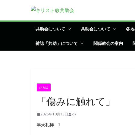
コ
ン
テ
ン
共助会について
共助会について
各地
ツ
雑誌「共助」について
関係教会の案内
へ
ス
キ
ッ
プ
ひろば
「傷みに触れて」
2025年10月13日
kjk
早天礼拝 1