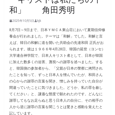
和」 角田秀明
2025年10月5日
kjk
8月7日～9日まで、日本ＹＭＣＡ東山荘において夏期信仰修
養会が行われました。テーマは「和解」でした。和解と言
えば、韓日の和解に道を開いた共助会の先達和田 正氏がお
られます。彼は１９６６年4月28日、韓国の延世（ヨンセ）
大学連合神学院で、日本人キリスト者として、日本が韓国
に加えた数多くの迫害、蔑視への謝罪を述べました。する
と、韓国側の参加者から、「父親が日本の警察に拷問され
たことを知って、ずっと日本人を憎んでいたが、和田さん
の心からの謝罪の言葉を聞き、憎しみを持っていた自分が
間違っていたことに気づきました。どうか、私の罪を赦し
てください」と、謙遜な態度で願われたのです。どんなに
謝罪してもなお足らぬと思う日本人の自分に、その相手の
人から逆に謝罪の言葉を聞こうとは驚きと感動を覚えたと
記しています。