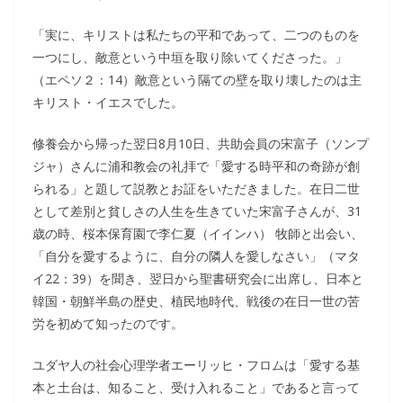
「実に、キリストは私たちの平和であって、二つのものを
一つにし、敵意という中垣を取り除いてくださった。」
（エペソ２：14）敵意という隔ての壁を取り壊したのは主
キリスト・イエスでした。
修養会から帰った翌日8月10日、共助会員の宋富子（ソンプ
ジャ）さんに浦和教会の礼拝で「愛する時平和の奇跡が創
られる」と題して説教とお証をいただきました。在日二世
として差別と貧しさの人生を生きていた宋富子さんが、31
歳の時、桜本保育園で李仁夏（イインハ） 牧師と出会い、
「自分を愛するように、自分の隣人を愛しなさい」（マタ
イ22：39）を聞き、翌日から聖書研究会に出席し、日本と
韓国・朝鮮半島の歴史、植民地時代、戦後の在日一世の苦
労を初めて知ったのです。
ユダヤ人の社会心理学者エーリッヒ・フロムは「愛する基
本と土台は、知ること、受け入れること」であると言って