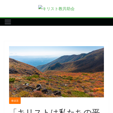
コ
ン
テ
ン
ツ
へ
ス
キ
ッ
プ
巻頭言
「キリストは私たちの平