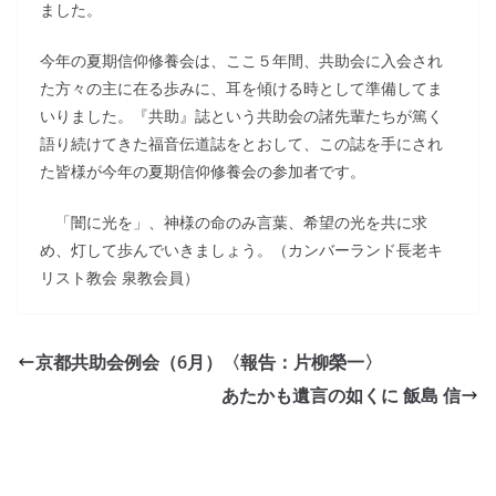
ました。
今年の夏期信仰修養会は、ここ５年間、共助会に入会され
た方々の主に在る歩みに、耳を傾ける時として準備してま
いりました。『共助』誌という共助会の諸先輩たちが篤く
語り続けてきた福音伝道誌をとおして、この誌を手にされ
た皆様が今年の夏期信仰修養会の参加者です。
「闇に光を」、神様の命のみ言葉、希望の光を共に求
め、灯して歩んでいきましょう。（カンバーランド長老キ
リスト教会 泉教会員）
京都共助会例会（6月）〈報告：片柳榮一〉
あたかも遺言の如くに 飯島 信