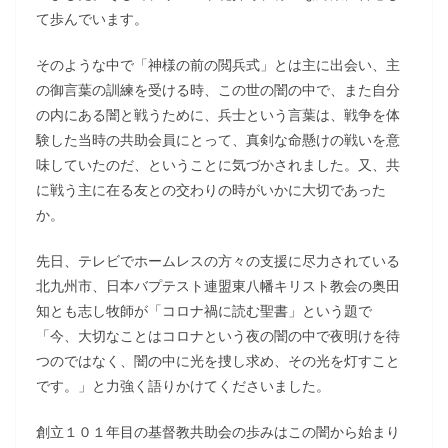
て歩んでいます。
そのような中で「神様の前の閲兵式」とは主に出会い、主
の御言葉の訓練を受ける時、この世の闇の中で、また自分
の内にある闇と戦うために、兵士という言葉は、戦争を体
験した当時の共助会員にとって、真剣な命懸けの戦いを意
味していたのだ、ということに気づかされました。又、共
に戦う主に在る友との交わりの時がいかに大切であった
か。
先日、テレビでホームレスの方々の支援に尽力されている
北九州市、日本バプテスト連盟東八幡キリスト教会の奥田
知とも志し牧師が「コロナ禍に読む聖書」という題で
「今、大切なことはコロナという夜の闇の中で夜明けを待
つのではなく、闇の中に光を捜し求め、その光を灯すこと
です。」と力強く語りかけてくださいました。
創立１０１年目の基督教共助会の歩みはこの闇から始まり