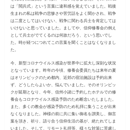
は「閲兵式」という言葉に違和感を覚えていました。戦後
生まれの私は戦争の悲惨さや苦労話をよく聞かされ、戦争
は二度としてはいけない、戦争に関わる兵士を肯定しては
いけないと思っていました。ましてや、信仰修養会の例え
として兵士がでてくるのは何故だろう、という思いでし
た。時が経つにつれてこの言葉を聞くことはなくなりまし
た。
今、新型コロナウイルス感染が世界中に拡大し深刻な状況
となっています。昨年の今頃、修養会委員たちは来年の夏
はオリンピックのため都内、近郊の宿泊施設は予約出来
ず、どうしたらよいか、悩んでいました。そのオリンピッ
クが延期となり、今年、信州小諸に予約したホテルでの修
養会もコロナウイルス感染予防のため断念いたしました。
また、多くの教会が感染予防のため礼拝に集うことが出来
なくなりました。神様の前に共に集い御名を讃美し、御言
葉を頂き、祈り、語り合う信仰生活の基が、絶たれてしま
いました。そして、リモート礼拝等、様々な対策に苦慮し