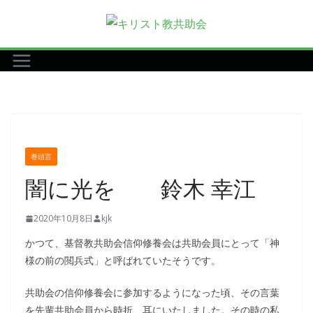
コ
ン
テ
ン
ツ
へ
ス
キ
巻頭言
ッ
闇に光を 鈴木 幸江
プ
2020年10月8日
kjk
かつて、基督教共助会信仰修養会は共助会員にとって「神
様の前の閲兵式」と呼ばれていたそうです。
共助会の信仰修養会に参加するようになった頃、その言葉
を先輩共助会員から時折、耳にいたしました。その時の私