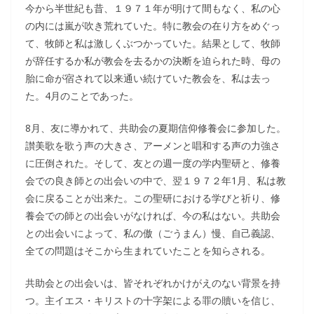
今から半世紀も昔、１９７１年が明けて間もなく、私の心
の内には嵐が吹き荒れていた。特に教会の在り方をめぐっ
て、牧師と私は激しくぶつかっていた。結果として、牧師
が辞任するか私が教会を去るかの決断を迫られた時、母の
胎に命が宿されて以来通い続けていた教会を、私は去っ
た。4月のことであった。
8月、友に導かれて、共助会の夏期信仰修養会に参加した。
讃美歌を歌う声の大きさ、アーメンと唱和する声の力強さ
に圧倒された。そして、友との週一度の学内聖研と、修養
会での良き師との出会いの中で、翌１９７２年1月、私は教
会に戻ることが出来た。この聖研における学びと祈り、修
養会での師との出会いがなければ、今の私はない。共助会
との出会いによって、私の傲（ごうまん）慢、自己義認、
全ての問題はそこから生まれていたことを知らされる。
共助会との出会いは、皆それぞれかけがえのない背景を持
つ。主イエス・キリストの十字架による罪の贖いを信じ、