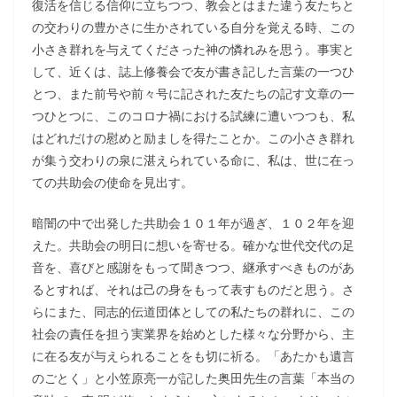
復活を信じる信仰に立ちつつ、教会とはまた違う友たちと
の交わりの豊かさに生かされている自分を覚える時、この
小さき群れを与えてくださった神の憐れみを思う。事実と
して、近くは、誌上修養会で友が書き記した言葉の一つひ
とつ、また前号や前々号に記された友たちの記す文章の一
つひとつに、このコロナ禍における試練に遭いつつも、私
はどれだけの慰めと励ましを得たことか。この小さき群れ
が集う交わりの泉に湛えられている命に、私は、世に在っ
ての共助会の使命を見出す。
暗闇の中で出発した共助会１０１年が過ぎ、１０２年を迎
えた。共助会の明日に想いを寄せる。確かな世代交代の足
音を、喜びと感謝をもって聞きつつ、継承すべきものがあ
るとすれば、それは己の身をもって表すものだと思う。さ
らにまた、同志的伝道団体としての私たちの群れに、この
社会の責任を担う実業界を始めとした様々な分野から、主
に在る友が与えられることをも切に祈る。「あたかも遺言
のごとく」と小笠原亮一が記した奥田先生の言葉「本当の