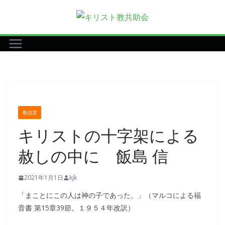
コ
ン
テ
ン
ツ
へ
ス
キ
巻頭言
ッ
キリストの十字架による
プ
赦しの中に 飯島 信
2021年1月1日
kjk
「まことにこの人は神の子であった。」（マルコによる福
音書 第15章39節。１９５４年改訳）