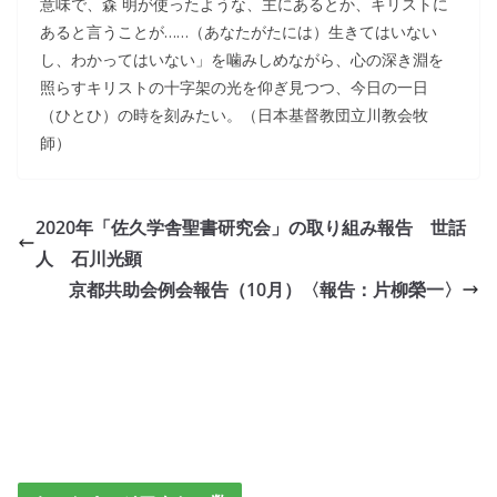
意味で、森 明が使ったような、主にあるとか、キリストに
あると言うことが……（あなたがたには）生きてはいない
し、わかってはいない」を噛みしめながら、心の深き淵を
照らすキリストの十字架の光を仰ぎ見つつ、今日の一日
（ひとひ）の時を刻みたい。（日本基督教団立川教会牧
師）
2020年「佐久学舎聖書研究会」の取り組み報告 世話
人 石川光顕
京都共助会例会報告（10月）〈報告：片柳榮一〉