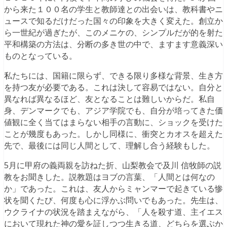
から来た１００名の学生と教師達との出会いは、教科書やニ
ュースで知るだけだった国々の印象を大きく変えた。創立か
ら一世紀が過ぎたが、このメニケの、シンプルだが的を射た
平和構築の方法は、分断の多き世の中で、ますます意義深い
ものとなっている。
私たちには、国籍に限らず、できる限り多様な背景、生き方
を持つ友が必要である。これは決して容易ではない。自分と
異なれば異なるほど、友となることは難しいからだ。私自
身、デンマークでも、アジア学院でも、自分が培ってきた価
値観に全く当てはまらない相手の言動に、ショックを受けた
ことが幾度もあった。しかし同様に、衝突とカオスを超えた
先で、最後には同じ人間として、理解し合う経験もした。
5月に甲府の義両親を訪ねた折、山梨教会で及川 信牧師の説
教をお聞きした。説教題はヨブの言葉、「人間とは何なの
か」であった。これは、友人からミャンマーで起きている惨
状を聞くたび、何度も心に浮かぶ問いでもあった。先生は、
ウクライナの状況を踏まえながら、「人を殺す道、主イエス
において現れた神の愛を証しつつ生きる道、どちらを選ぶか