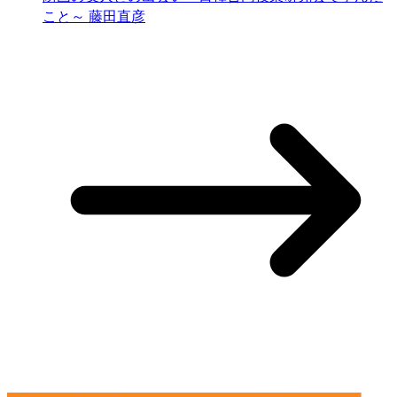
こと～ 藤田直彦