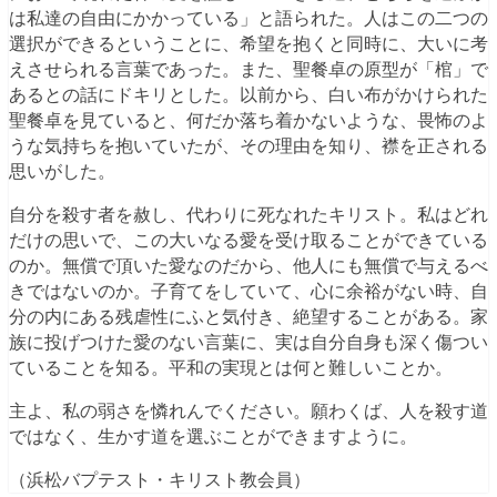
は私達の自由にかかっている」と語られた。人はこの二つの
選択ができるということに、希望を抱くと同時に、大いに考
えさせられる言葉であった。また、聖餐卓の原型が「棺」で
あるとの話にドキリとした。以前から、白い布がかけられた
聖餐卓を見ていると、何だか落ち着かないような、畏怖のよ
うな気持ちを抱いていたが、その理由を知り、襟を正される
思いがした。
自分を殺す者を赦し、代わりに死なれたキリスト。私はどれ
だけの思いで、この大いなる愛を受け取ることができている
のか。無償で頂いた愛なのだから、他人にも無償で与えるべ
きではないのか。子育てをしていて、心に余裕がない時、自
分の内にある残虐性にふと気付き、絶望することがある。家
族に投げつけた愛のない言葉に、実は自分自身も深く傷つい
ていることを知る。平和の実現とは何と難しいことか。
主よ、私の弱さを憐れんでください。願わくば、人を殺す道
ではなく、生かす道を選ぶことができますように。
（浜松バプテスト・キリスト教会員）