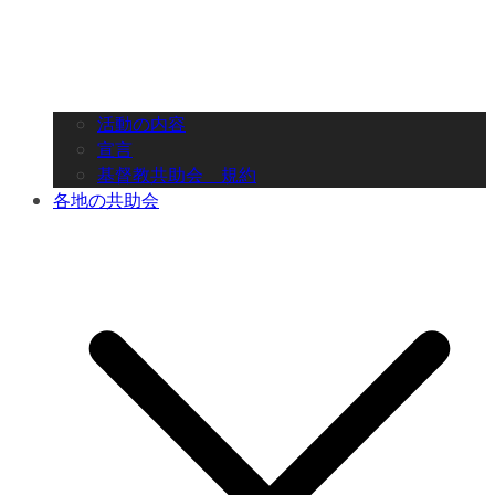
活動の内容
宣言
基督教共助会 規約
各地の共助会