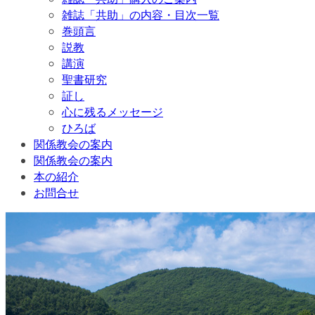
雑誌「共助」の内容・目次一覧
巻頭言
説教
講演
聖書研究
証し
心に残るメッセージ
ひろば
関係教会の案内
関係教会の案内
本の紹介
お問合せ