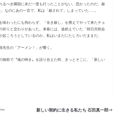
れるべき隣国に未だ一度も行ったことがない。恐かったのだ。赦
た。なのにあの一言で、私は「赦されて」しまっていた……。
を味わったにも拘わらず、「全き赦し」を携えてやって来たチョ
の祈りと交わりがあった。来春には、途絶えていた「韓日共助会
が起ころうとしているのか。私はいまだにたじろいだままだ。
殖先生の「アーメン！」が響く。
の御前で〝魂の呻き〟を語り合えた時、きっとそこに、「新しい
。
研一
新しい契約に生きる私たち 石田真一郎