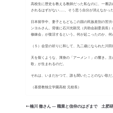
高校生に歴史を教える教師だった私なのに、一番訪
されるはずがない……、そう思う自分が消えなかっ
日本留学中、妻子ともどもこの国の民族差別の苦渋
ンヨルさん。背後に石川光顕兄（共助会副委員長）
修錬会」が復活するという。何が起こったのか、何
（５）会堂の祈りに和して、九二歳になられた川田
天を裂くような、渾身の「アーメン！」の響き。主
歌」が生まれるのだ。
それは、いまだかつて、誰も聞いたことのない歌だ
（基督教独立学園高校 元校長）
楠川 徹さん ― 職業と信仰のはざまで 土肥