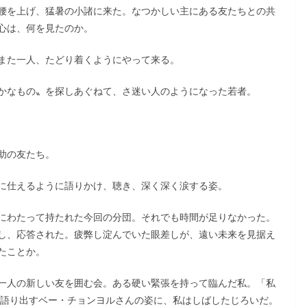
腰を上げ、猛暑の小諸に来た。なつかしい主にある友たちとの共
心は、何を見たのか。
また一人、たどり着くようにやって来る。
かなもの〟を探しあぐねて、さ迷い人のようになった若者。
助の友たち。
に仕えるように語りかけ、聴き、深く深く涙する姿。
にわたって持たれた今回の分団。それでも時間が足りなかった。
し、応答された。疲弊し淀んでいた眼差しが、遠い未来を見据え
たことか。
一人の新しい友を囲む会。ある硬い緊張を持って臨んだ私。「私
う語り出すベー・チョンヨルさんの姿に、私はしばしたじろいだ。