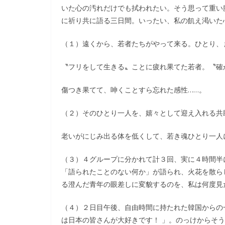
いた心の汚れだけでも拭われたい。そう思って重い
に祈り共に語る三日間。いったい、私の飢え渇いた
（１）遠くから、若者たちがやって来る。ひとり、
〝フリをして生きる〟ことに疲れ果てた若者。〝確
傷つき果てて、呻くことすら忘れた感性……。
（２）そのひとり一人を、嬉々として迎え入れる共
老いがにじみ出る体を低くして、若き魂ひとり一人
（３）４グループに分かれて計３回、実に４時間半
「語られたことのない何か」が語られ、火花を散ら
る澄んだ青年の眼差しに変貌するのを、私は何度見
（４）２日目午後、自由時間に持たれた韓国からの
は日本の皆さんが大好きです！ 」。のっけからそ