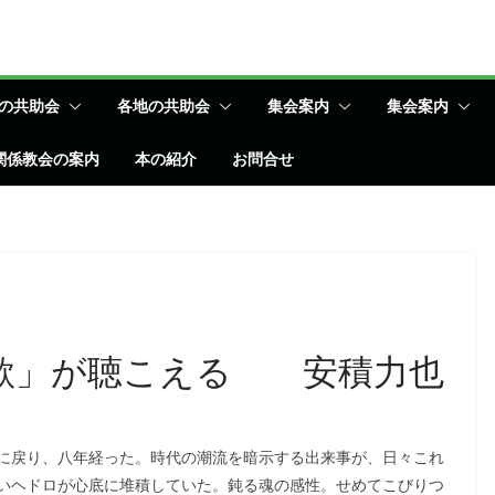
の共助会
各地の共助会
集会案内
集会案内
関係教会の案内
本の紹介
お問合せ
い歌」が聴こえる 安積力也
に戻り、八年経った。時代の潮流を暗示する出来事が、日々これ
いヘドロが心底に堆積していた。鈍る魂の感性。せめてこびりつ