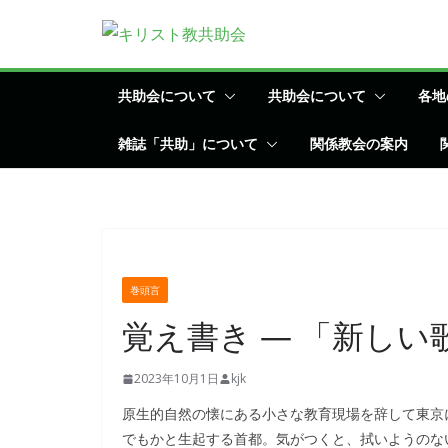
コ
ン
テ
ン
共助会について
共助会について
各地
ツ
雑誌「共助」について
関係教会の案内
へ
ス
キ
ッ
プ
巻頭言
覚え書き ― 「新し
2023年10月1日
kjk
原生的自然の懐にある小さな教育現場を辞して東京
でもかと生起する首都。気がつくと、拭いようのな