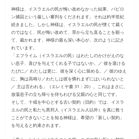
神様は、イスラエルの民が悔い改めなかった結果、バビロ
ン捕囚という厳しい審判をくだされます。それは約半世紀
続きました。しかし神様は、イスラエルの民が憎くて裁く
のではなく、民が悔い改めて、罪から立ち直ることを願っ
て、裁かれます。神様の最も深い本心が、次のように記さ
れています。
「エフライム（イスラエルの民）はわたしのかけがえのな
い息子、喜びを与えてくれる子ではないか。／ 彼を退ける
たびに／ わたしは更に、彼を深く心に留める。／ 彼のゆえ
に、胸は高鳴り／わたしは彼を憐れまずにはいられないと
／ 主は言われる」（エレミヤ書 31：20）。これはまさに、
放蕩息子の立ち帰りを待ちわびる父親の心と同じです。
そして、十戒を中心とする古い契約（旧約）では、イスラ
エルの民と私たち異邦人（イスラエル人以外）を真に救う
ことができないことを知る神様は、希望の「新しい契約」
を与えると約束されます。