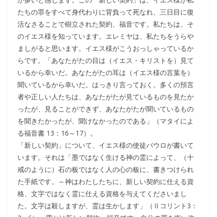
たちの罪をすべて身代わりに背負って死なれ、三日目に復
活なさることで樹立された契約、福音です。私たちは、そ
のイエス様を知っています。エレミヤは、私たちをうらや
ましがると思います。イエス様がこうおっしゃっているか
らです。「あなたがたの目は（イエス・キリストを）見て
いるから幸いだ。あなたがたの耳は（イエス様の言葉を）
聞いているから幸いだ。はっきり言っておく。多くの預言
者や正しい人たちは、あなたがたが見ているものを見たか
ったが、見ることができず、あなたがたが聞いているもの
を聞きたかったが、聞けなかったのである」（マタイによ
る福音書 13：16～17）。
「新しい契約」について、イエス様の使徒パウロが書いて
います。それは「墨ではなく生ける神の霊によって、（十
戒のように）石の板ではなく人の心の板に、書きつけられ
た手紙です。～神はわたしたちに、新しい契約に仕える資
格、文字ではなく霊に仕える資格を与えてくださいまし
た。文字は殺しますが、霊は生かします」（Ⅱコリント3：