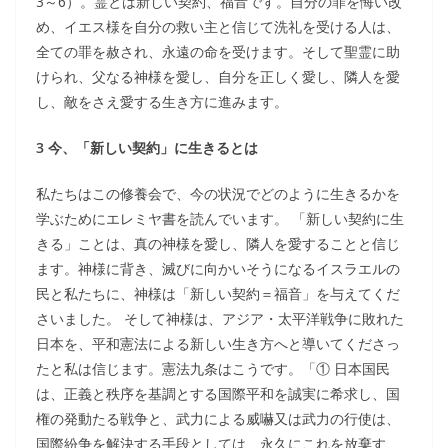
3～6）。霊とは新しい契約、福音です。自分の罪を悔い改
め、イエス様を自分の救い主と信じて洗礼を受ける人は、
全ての罪を赦され、永遠の命を受けます。そして聖霊に助
けられ、父なる神様を愛し、自分を正しく愛し、隣人を愛
し、敵をさえ愛する生き方に進みます。
3 今、「新しい契約」に生きるとは
私たちはこの修養会で、今の状況でどのように生きるかを
学ぶためにエレミヤ書を読んでいます。 「新しい契約に生
きる」ことは、真の神様を愛し、隣人を愛することと信じ
ます。神様に背き、滅びに向かいそうになるイスラエルの
民と私たちに、神様は「新しい契約＝福音」を与えてくだ
さいました。 そして神様は、アジア・太平洋戦争に敗れた
日本を、平和憲法による新しい生き方へと導いてくださっ
たと私は信じます。憲法九条はこうです。「① 日本国民
は、正義と秩序を基調とする国際平和を誠実に希求し、国
権の発動たる戦争と、武力による威嚇又は武力の行使は、
国際紛争を解決する手段としては、永久にこれを放棄す