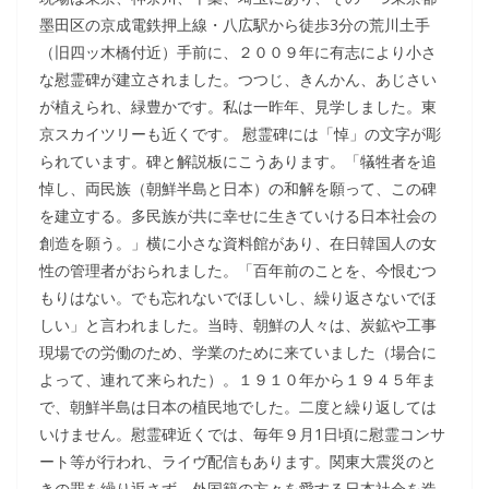
墨田区の京成電鉄押上線・八広駅から徒歩3分の荒川土手
（旧四ッ木橋付近）手前に、２００９年に有志により小さ
な慰霊碑が建立されました。つつじ、きんかん、あじさい
が植えられ、緑豊かです。私は一昨年、見学しました。東
京スカイツリーも近くです。 慰霊碑には「悼」の文字が彫
られています。碑と解説板にこうあります。「犠牲者を追
悼し、両民族（朝鮮半島と日本）の和解を願って、この碑
を建立する。多民族が共に幸せに生きていける日本社会の
創造を願う。」横に小さな資料館があり、在日韓国人の女
性の管理者がおられました。「百年前のことを、今恨むつ
もりはない。でも忘れないでほしいし、繰り返さないでほ
しい」と言われました。当時、朝鮮の人々は、炭鉱や工事
現場での労働のため、学業のために来ていました（場合に
よって、連れて来られた）。１９１０年から１９４５年ま
で、朝鮮半島は日本の植民地でした。二度と繰り返しては
いけません。慰霊碑近くでは、毎年９月1日頃に慰霊コンサ
ート等が行われ、ライヴ配信もあります。関東大震災のと
きの罪を繰り返さず、外国籍の方々を愛する日本社会を造