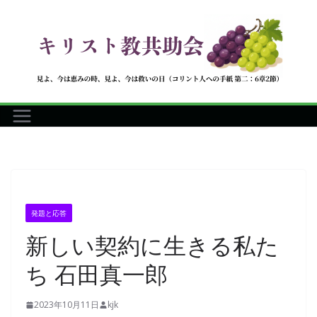
コ
ン
テ
ン
ツ
へ
ス
キ
ッ
プ
発題と応答
新しい契約に生きる私た
ち 石田真一郎
2023年10月11日
kjk