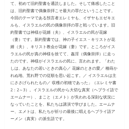
て、初めて旧約聖書を通読しました。そして痛感したこと
は、旧約聖書で偶像崇拝こそ最大の罪だということです。
今回のテーマである預言者エレミヤも、イザヤもエゼキエ
ルも、イスラエルの民の偶像崇拝の罪と戦っています。旧
約聖書では神様が花婿（夫）、イスラエルの民が花嫁
（妻）です。新約聖書では、神の子イエス・キリストが花
婿（夫）、キリスト教会が花嫁（妻）です。ところがイス
ラエルの民が真の神様を捨てて、姦淫（偶像崇拝）に走っ
たのです。神様がイスラエルの民に、言われます。「わた
しは、あなたの若いときの真心／ 花嫁のときの愛／ 種蒔か
れぬ地、荒れ野での従順を思い起こす。／ イスラエルは主
にささげられたもの／ 収穫の初穂であった」（エレミヤ書
2：2～3）。イスラエルの民から大切な真実（ヘブライ語で
エームナー）、まこと（エメト）が失われる深刻な状況に
なっていたことを、私たちは講演で学びました。エームナ
ー、エメトは、私たちが祈りの最後に唱えるヘブライ語ア
ーメン（真実）の派生語です。