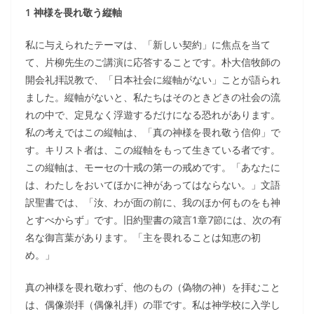
1 神様を畏れ敬う縦軸
私に与えられたテーマは、「新しい契約」に焦点を当て
て、片柳先生のご講演に応答することです。朴大信牧師の
開会礼拝説教で、「日本社会に縦軸がない」ことが語られ
ました。縦軸がないと、私たちはそのときどきの社会の流
れの中で、定見なく浮遊するだけになる恐れがあります。
私の考えではこの縦軸は、「真の神様を畏れ敬う信仰」で
す。キリスト者は、この縦軸をもって生きている者です。
この縦軸は、モーセの十戒の第一の戒めです。「あなたに
は、わたしをおいてほかに神があってはならない。」文語
訳聖書では、「汝、わが面の前に、我のほか何ものをも神
とすべからず」です。旧約聖書の箴言1章7節には、次の有
名な御言葉があります。「主を畏れることは知恵の初
め。」
真の神様を畏れ敬わず、他のもの（偽物の神）を拝むこと
は、偶像崇拝（偶像礼拝）の罪です。私は神学校に入学し