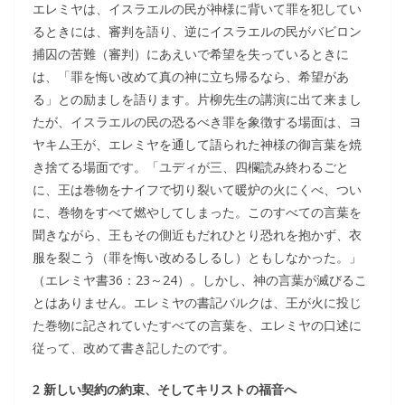
エレミヤは、イスラエルの民が神様に背いて罪を犯してい
るときには、審判を語り、逆にイスラエルの民がバビロン
捕囚の苦難（審判）にあえいで希望を失っているときに
は、「罪を悔い改めて真の神に立ち帰るなら、希望があ
る」との励ましを語ります。片柳先生の講演に出て来まし
たが、イスラエルの民の恐るべき罪を象徴する場面は、ヨ
ヤキム王が、エレミヤを通して語られた神様の御言葉を焼
き捨てる場面です。「ユディが三、四欄読み終わるごと
に、王は巻物をナイフで切り裂いて暖炉の火にくべ、つい
に、巻物をすべて燃やしてしまった。このすべての言葉を
聞きながら、王もその側近もだれひとり恐れを抱かず、衣
服を裂こう（罪を悔い改めるしるし）ともしなかった。」
（エレミヤ書36：23～24）。しかし、神の言葉が滅びるこ
とはありません。エレミヤの書記バルクは、王が火に投じ
た巻物に記されていたすべての言葉を、エレミヤの口述に
従って、改めて書き記したのです。
2 新しい契約の約束、そしてキリストの福音へ