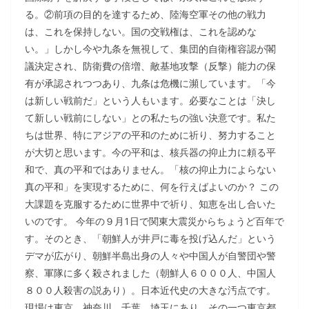
る。②前項の目的を達するため、陸海空軍その他の戦力
は、これを保持しない。国の交戦権は、これを認めな
い。」しかし今や九条を無視して、集団的自衛権容認が閣
議決定され、防衛費の倍増、敵基地攻撃（反撃）能力の保
有が承認されつつあり、九条は危機に瀕しています。「今
は新しい戦前だ」という人もいます。必要なことは「決し
て新しい戦前にしない」との私たちの強い決意です。私た
ちは世界、特にアジアの平和のために祈り、努力すること
が大切と思います。今の平和は、核兵器の抑止力に頼る平
和で、真の平和ではありません。「核の抑止力によらない
真の平和」を実現するために、何を行えばよいのか？ この
大課題を克服するために世界中で祈り、知恵を出し合いた
いのです。 今年の９月1日で関東大震災からちょうど百年で
す。そのとき、「朝鮮人が井戸に毒を投げ込んだ」という
デマが広がり、朝鮮半島出身の人々や中国人が自警団や警
察、軍隊に多く殺されました（朝鮮人６０００人、中国人
８００人殺害の説あり）。日本近代史の大きな汚点です。
現場は東京、神奈川、千葉、埼玉にあり、その一つ東京都