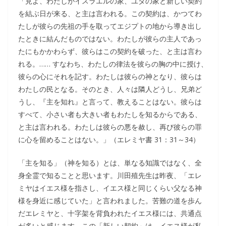
「見よ、わたしがイスラエルの家、ユダの家と新しい契約
を結ぶ日が来る、と主は言われる。この契約は、かつてわ
たしが彼らの先祖の手を取ってエジプトの地から導き出し
たときに結んだものではない。わたしが彼らの主人であっ
たにもかかわらず、彼らはこの契約を破った、と主は言わ
れる。…… すなわち、わたしの律法を彼らの胸の中に授け、
彼らの心にそれを記す。わたしは彼らの神となり、彼らは
わたしの民となる。そのとき、人々は隣人どうし、兄弟ど
うし、『主を知れ』と言って、教えることはない。彼らは
すべて、小さい者も大きい者もわたしを知るからである、
と主は言われる。わたしは彼らの悪を赦し、再び彼らの罪
に心を留めることはない。」（エレミヤ書 31：31～34）
「主を知る」（神を知る）とは、単なる知識ではなく、全
身全霊で知ることと思います。川田殖先生は昨夜、「エレ
ミヤはイエス様を指さし、イエス様と同じくらい父なる神
様を身近に感じていた」と言われました。苦難の道を歩ん
だエレミヤと、十字架を背負われたイエス様には、共通点
が多いと感じます。この「新しい契約」は、イエス様が私