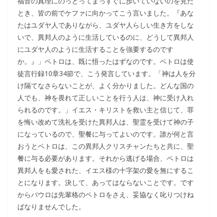
福音の真理にのっとってまっすぐに歩いていないのを見た
とき、皆の前でケファに向かってこう言いました。『あな
たはユダヤ人でありながら、ユダヤ人らしい生き方をしな
いで、異邦人のように生活しているのに、どうして異邦人
にユダヤ人のように生活することを強要するのです
か。』」ペトロは、既に悟ったはずなのです。ペトロは使
徒言行録10章34節で、こう発言しています。「神は人を分
け隔てなさらないことが、よく分かりました。どんな国の
人でも、神を畏れて正しいことを行う人は、神に受け入れ
られるのです。」イエス・キリストを救い主と信じて、罪
を悔い改めて洗礼を受けた異邦人は、聖霊を受けて神の子
になっているので、聖餐に与ってよいのです。誰が何と言
おうとペトロは、この異邦人クリスチャンたちと共に、聖
餐に与る必要があります。それから逃げる場合、ペトロは
異邦人をも愛された、イエス様の十字架の愛を無にするこ
とになります。決して、あってはならないことです。です
からパウロは先輩格のペトロをさえ、妥協なく叱りつけね
ばなりませんでした。