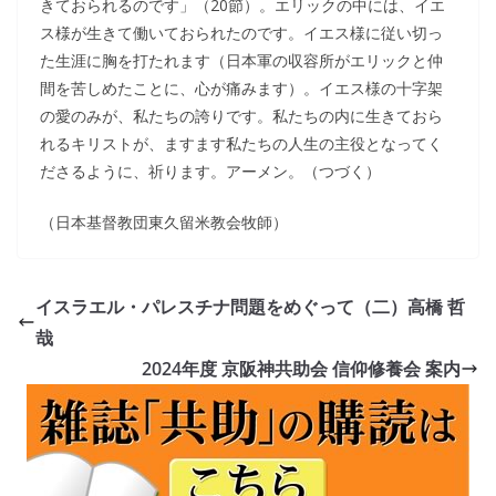
きておられるのです」（20節）。エリックの中には、イエ
ス様が生きて働いておられたのです。イエス様に従い切っ
た生涯に胸を打たれます（日本軍の収容所がエリックと仲
間を苦しめたことに、心が痛みます）。イエス様の十字架
の愛のみが、私たちの誇りです。私たちの内に生きておら
れるキリストが、ますます私たちの人生の主役となってく
ださるように、祈ります。アーメン。（つづく）
（日本基督教団東久留米教会牧師）
イスラエル・パレスチナ問題をめぐって（二）高橋 哲
哉
2024年度 京阪神共助会 信仰修養会 案内