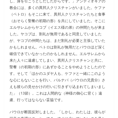
し、身を引こうとしだしたからです。」アンティオキアの
教会には、多くの異邦人クリスチャンがいました。ケファ
（ペトロ）もそこに来て、異邦人クリスチャンたちと食事
（おそらく聖餐の初期の形）を共にしていました。そこに
エルサレムからヤコブ（イエス様の弟）の仲間たちが来ま
した。ヤコブは、割礼が無用であると同意していました
が、ヤコブの仲間たちは、まだ割礼が必要と主張していた
かもしれません。ペトロは割礼が無用だとパウロほど深く
確信できていなかったのかもしれません。エルサレムから
来た人々に遠慮してしまい、異邦人クリスチャンと共に、
聖餐（の初期の形）にあずかることをやめようとしたので
す。そして「ほかのユダヤ人も、ケファと一緒にこのよう
な心にもないことを行い、バルナバ（パウロの兄貴分）さ
えも彼らの見せかけの行いに引きずり込まれてしまいまし
た」（13節）。これは人間的な（神様の御心に背く）遠
慮、行ってはならない妥協です。
パウロが断固反対しました。「しかし、わたしは、彼らが