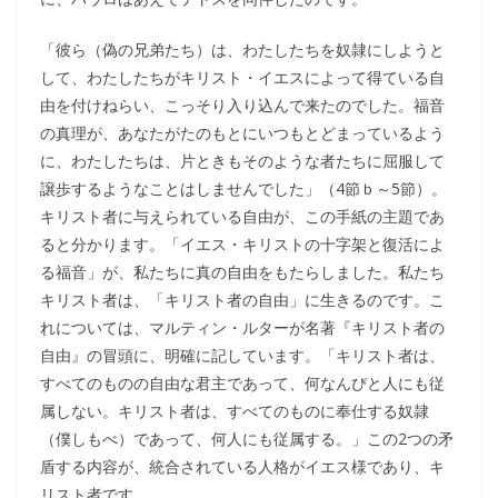
「彼ら（偽の兄弟たち）は、わたしたちを奴隷にしようと
して、わたしたちがキリスト・イエスによって得ている自
由を付けねらい、こっそり入り込んで来たのでした。福音
の真理が、あなたがたのもとにいつもとどまっているよう
に、わたしたちは、片ときもそのような者たちに屈服して
譲歩するようなことはしませんでした」（4節ｂ～5節）。
キリスト者に与えられている自由が、この手紙の主題であ
ると分かります。「イエス・キリストの十字架と復活によ
る福音」が、私たちに真の自由をもたらしました。私たち
キリスト者は、「キリスト者の自由」に生きるのです。こ
れについては、マルティン・ルターが名著『キリスト者の
自由』の冒頭に、明確に記しています。「キリスト者は、
すべてのものの自由な君主であって、何なんぴと人にも従
属しない。キリスト者は、すべてのものに奉仕する奴隷
（僕しもべ）であって、何人にも従属する。」この2つの矛
盾する内容が、統合されている人格がイエス様であり、キ
リスト者です。