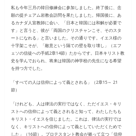
私も今年三月の韓日修練会に参加しました。終了後に、念
願の提チェアム岩教会訪問を果たしました。帰国後に、あ
るカナダ人宣教師に会い、「日本と韓国には和解が必要で
す」と言うと、彼が「両国のクリスチャンこそ、そのスタ
ートになれる」と言いました。その通りです。イエス様の
十字架こそが、「敵意という隔ての壁を取り壊し」（エフ
ェソの信徒への手紙2章14節）たからです。日本キリスト教
史を学んでおられ、将来は韓国の神学校の先生になる希望
を持つ方でした。
「すべての人は信仰によって義とされる」（2章15～ 21
節）
「けれども、人は律法の実行ではなく、ただイエス・キリ
ストへの信仰によって義とされると知って、わたしたちも
キリスト・イエスを信じました。これは、律法の実行では
なく、キリストへの信仰によって義としていただくためで
した」（16節）。プロテスタント教会が拠って立つ「信仰