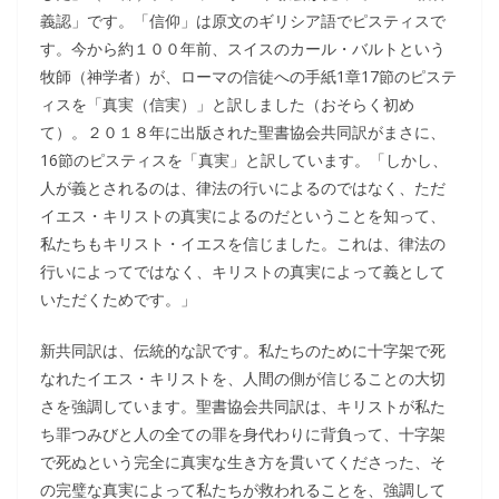
義認」です。「信仰」は原文のギリシア語でピスティスで
す。今から約１００年前、スイスのカール・バルトという
牧師（神学者）が、ローマの信徒への手紙1章17節のピステ
ィスを「真実（信実）」と訳しました（おそらく初め
て）。２０１８年に出版された聖書協会共同訳がまさに、
16節のピスティスを「真実」と訳しています。「しかし、
人が義とされるのは、律法の行いによるのではなく、ただ
イエス・キリストの真実によるのだということを知って、
私たちもキリスト・イエスを信じました。これは、律法の
行いによってではなく、キリストの真実によって義として
いただくためです。」
新共同訳は、伝統的な訳です。私たちのために十字架で死
なれたイエス・キリストを、人間の側が信じることの大切
さを強調しています。聖書協会共同訳は、キリストが私た
ち罪つみびと人の全ての罪を身代わりに背負って、十字架
で死ぬという完全に真実な生き方を貫いてくださった、そ
の完璧な真実によって私たちが救われることを、強調して