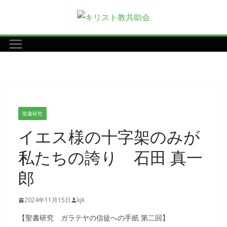
コ
ン
テ
ン
ツ
へ
ス
キ
聖書研究
ッ
イエス様の十字架のみが
プ
私たちの誇り 石田 真一
郎
2024年11月15日
kjk
【聖書研究 ガラテヤの信徒への手紙 第二回】