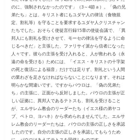
のに、強制されなかったのです」（3～4節ａ）。「偽の兄
弟たち」とは、キリスト者にもユダヤ人の律法（食物規
定、割礼等）を守ることを要求するユダヤ人クリスチャン
たちでした。おそらく使徒言行録15章の使徒会議で、「異
邦人にも割礼を受けさせて、モーセの律法を守るように命
じるべきだ」と主張した、ファリサイ派から信者になった
人々です。彼らの主張を受け入れると、人が救われる（永
遠の命を受ける）ためには、「イエス・キリストの十字架
の死と復活による福音」だけでは足りず、割礼という人間
の業わざを足さなければならないことになります。それは
明らかな間違いです。ですからパウロは、「偽の兄弟た
ち」の主張に、正面から反対しました。パウロの主張が正
しい証拠に、異邦人であるテトスも、割礼を受けること
が、エルサレム教会のリーダーたち（イエス様の弟ヤコ
ブ、ペトロ、ヨハネ）から求められませんでした。エルサ
レム教会のリーダーたちは、パウロの主張の正しさを承認
したのです。自分の主張の正しさを承認してもらうため
に、パウロはあえてテトスを同伴したのです。