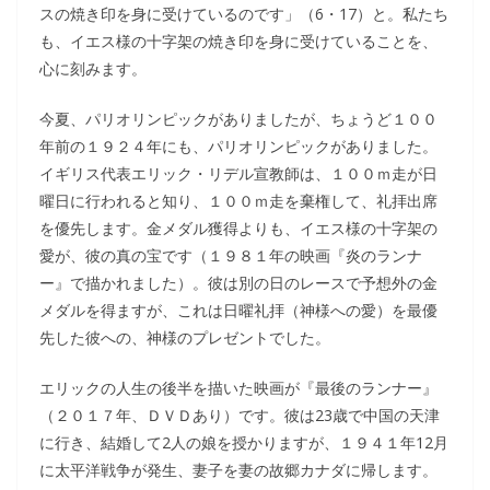
スの焼き印を身に受けているのです」（6・17）と。私たち
も、イエス様の十字架の焼き印を身に受けていることを、
心に刻みます。
今夏、パリオリンピックがありましたが、ちょうど１００
年前の１９２４年にも、パリオリンピックがありました。
イギリス代表エリック・リデル宣教師は、１００ｍ走が日
曜日に行われると知り、１００ｍ走を棄権して、礼拝出席
を優先します。金メダル獲得よりも、イエス様の十字架の
愛が、彼の真の宝です（１９８１年の映画『炎のランナ
ー』で描かれました）。彼は別の日のレースで予想外の金
メダルを得ますが、これは日曜礼拝（神様への愛）を最優
先した彼への、神様のプレゼントでした。
エリックの人生の後半を描いた映画が『最後のランナー』
（２０１７年、ＤＶＤあり）です。彼は23歳で中国の天津
に行き、結婚して2人の娘を授かりますが、１９４１年12月
に太平洋戦争が発生、妻子を妻の故郷カナダに帰します。