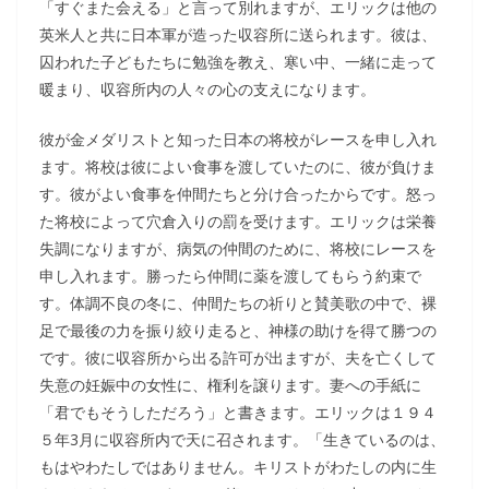
「すぐまた会える」と言って別れますが、エリックは他の
英米人と共に日本軍が造った収容所に送られます。彼は、
囚われた子どもたちに勉強を教え、寒い中、一緒に走って
暖まり、収容所内の人々の心の支えになります。
彼が金メダリストと知った日本の将校がレースを申し入れ
ます。将校は彼によい食事を渡していたのに、彼が負けま
す。彼がよい食事を仲間たちと分け合ったからです。怒っ
た将校によって穴倉入りの罰を受けます。エリックは栄養
失調になりますが、病気の仲間のために、将校にレースを
申し入れます。勝ったら仲間に薬を渡してもらう約束で
す。体調不良の冬に、仲間たちの祈りと賛美歌の中で、裸
足で最後の力を振り絞り走ると、神様の助けを得て勝つの
です。彼に収容所から出る許可が出ますが、夫を亡くして
失意の妊娠中の女性に、権利を譲ります。妻への手紙に
「君でもそうしただろう」と書きます。エリックは１９４
５年3月に収容所内で天に召されます。「生きているのは、
もはやわたしではありません。キリストがわたしの内に生