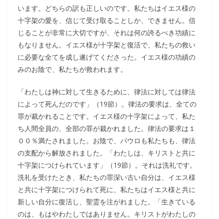
います。どちらの訳も正しいのです。私たちはイエス様の
十字架の愛を、信じて受け取ることしか、できません。信
じることが非常に大切ですが、それは何の誇るべき功績に
もなりません。イエス様が十字架と復活で、私たちの救い
に必要な全てを成し遂げてくださった。イエス様の功績の
みのお陰で、私たちが救われます。
「わたしは神に対して生きるために、律法に対しては律法
によって死んだのです」（19節）。律法の要求は、全ての
罪が裁かれることです。イエス様の十字架によって、私た
ち人間全員の、全部の罪が裁かれました。律法の要求は１
００％満たされました。お陰で、パウロも私たちも、律法
の支配から解放されました。「わたしは、キリストと共に
十字架につけられています」（19節）。それは洗礼です。
洗礼を受けたとき、私たちの罪深い古い自分は、イエス様
と共に十字架につけられて死に、私たちはイエス様と共に
新しい自分に復活し、聖霊を注がれました。「生きている
のは、もはやわたしではありません。キリストがわたしの