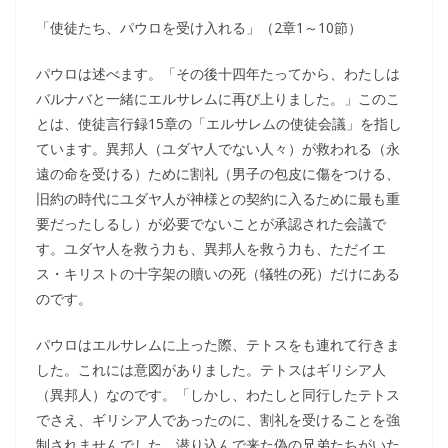
「使徒たち、パウロを受け入れる」（2章1～10節）
パウロは述べます。「その後十四年たってから、わたしは
バルナバと一緒にエルサレムに再び上りました。」このこ
とは、使徒言行録15章の「エルサレムの使徒会議」を指し
ています。異邦人（ユダヤ人でない人々）が救われる（永
遠の命を受ける）ために割礼（男子の包皮に傷をつける、
旧約の時代にユダヤ人が神様との契約に入るために最も重
要だったしるし）が必要でないことが承認された会議で
す。ユダヤ人を救う力も、異邦人を救う力も、ただイエ
ス・キリストの十字架の贖いの死（犠牲の死）だけにある
のです。
パウロはエルサレムに上った際、テトスをも連れて行きま
した。これには意図がありました。テトスはギリシア人
（異邦人）なのです。「しかし、わたしと同行したテトス
でさえ、ギリシア人であったのに、割礼を受けることを強
制されませんでした。潜り込んで来た偽の兄弟たちがいた