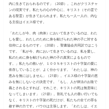
内に生きておられるのです」（20節）。これがクリスチャ
ンの現実です。私たちの心の中心に、キリスト（その霊で
ある聖霊）が生きておられます。私たち一人一人の、内な
る主役はイエス様です。
「わたしが今、肉（肉体）において生きているのは、わた
しを愛し、わたしのために身を献げられた神の子に対する
信仰によるものです」（20節）。聖書協会共同訳ではこう
です。「私が今、肉において生きているのは、私を愛し、
私のために身を献げられた神の子の真実によるもので
す。」私たちの救いが、１００％キリストの十字架の愛に
依存していることが、よく分かります。「わたしは、神の
恵みを無にはしません」（21節）。イエス様の十字架の恵
みを無にしないとの決意です。「もし、人が律法のお陰で
義とされるとすれば、それこそ、キリストの死は無意味に
なってしまいます」（21節）。割礼でも人の善い行いでも
なく、キリストの十字架の死だけが、私たちの全ての罪を
赦す神の力です。パウロは主張します。「わたしは、イエ