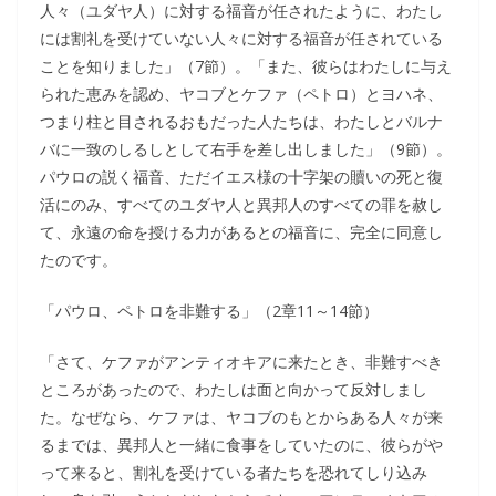
人々（ユダヤ人）に対する福音が任されたように、わたし
には割礼を受けていない人々に対する福音が任されている
ことを知りました」（7節）。「また、彼らはわたしに与え
られた恵みを認め、ヤコブとケファ（ペトロ）とヨハネ、
つまり柱と目されるおもだった人たちは、わたしとバルナ
バに一致のしるしとして右手を差し出しました」（9節）。
パウロの説く福音、ただイエス様の十字架の贖いの死と復
活にのみ、すべてのユダヤ人と異邦人のすべての罪を赦し
て、永遠の命を授ける力があるとの福音に、完全に同意し
たのです。
「パウロ、ペトロを非難する」（2章11～14節）
「さて、ケファがアンティオキアに来たとき、非難すべき
ところがあったので、わたしは面と向かって反対しまし
た。なぜなら、ケファは、ヤコブのもとからある人々が来
るまでは、異邦人と一緒に食事をしていたのに、彼らがや
って来ると、割礼を受けている者たちを恐れてしり込み