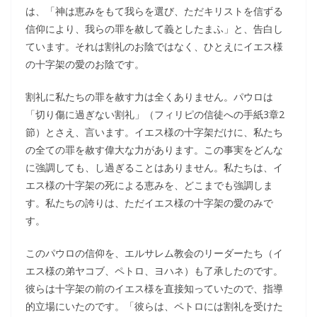
は、「神は恵みをもて我らを選び、ただキリストを信ずる
信仰により、我らの罪を赦して義としたまふ」と、告白し
ています。それは割礼のお陰ではなく、ひとえにイエス様
の十字架の愛のお陰です。
割礼に私たちの罪を赦す力は全くありません。パウロは
「切り傷に過ぎない割礼」（フィリピの信徒への手紙3章2
節）とさえ、言います。イエス様の十字架だけに、私たち
の全ての罪を赦す偉大な力があります。この事実をどんな
に強調しても、し過ぎることはありません。私たちは、イ
エス様の十字架の死による恵みを、どこまでも強調しま
す。私たちの誇りは、ただイエス様の十字架の愛のみで
す。
このパウロの信仰を、エルサレム教会のリーダーたち（イ
エス様の弟ヤコブ、ペトロ、ヨハネ）も了承したのです。
彼らは十字架の前のイエス様を直接知っていたので、指導
的立場にいたのです。「彼らは、ペトロには割礼を受けた