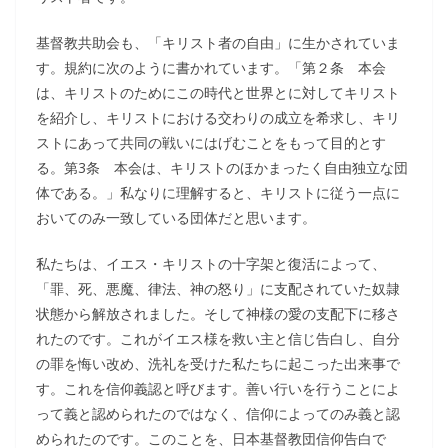
基督教共助会も、「キリスト者の自由」に生かされていま
す。規約に次のように書かれています。「第２条 本会
は、キリストのためにこの時代と世界とに対してキリスト
を紹介し、キリストにおける交わりの成立を希求し、キリ
ストにあって共同の戦いにはげむことをもって目的とす
る。第3条 本会は、キリストのほかまったく自由独立な団
体である。」私なりに理解すると、キリストに従う一点に
おいてのみ一致している団体だと思います。
私たちは、イエス・キリストの十字架と復活によって、
「罪、死、悪魔、律法、神の怒り」に支配されていた奴隷
状態から解放されました。そして神様の愛の支配下に移さ
れたのです。これがイエス様を救い主と信じ告白し、自分
の罪を悔い改め、洗礼を受けた私たちに起こった出来事で
す。これを信仰義認と呼びます。善い行いを行うことによ
って義と認められたのではなく、信仰によってのみ義と認
められたのです。このことを、日本基督教団信仰告白で