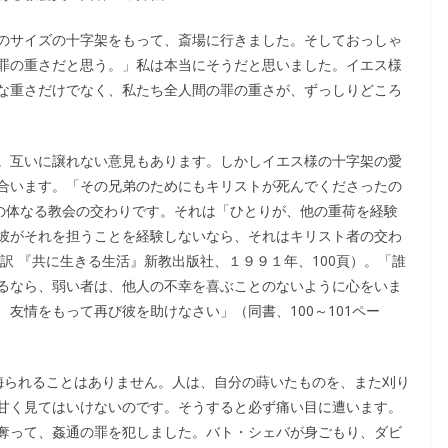
のサイズの十字架をもって、斎場に行きました。そしておっしゃ
罪の重さだと思う。」私は本当にそうだと思いました。イエス様
な重さだけでなく、私たち全人間の罪の重さが、ずっしりどころ
。互いに譲れない意見もあります。しかしイエス様の十字架の愛
合います。「その兄弟のためにもキリストが死んでくださったの
トの体なる教会の交わりです。それは「ひとりが、他の重荷を経験
彼がそれを担うことを経験しないなら、それはキリスト者の交わ
訳 『共に生きる生活』新教出版社、１９９１年、100頁）。「誰
るなら、弱い者は、他人の不幸を喜ぶことのないように心をいま
友情をもって再び彼を助けなさい」（同書、100～101ペー
侮られることはありません。人は、自分の蒔いたものを、また刈り
甘く見てはいけないのです。そうすると必ず痛い目に遭います。
奪って、姦通の罪を犯しました。バト・シェバが身ごもり、ダビ