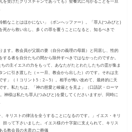
礼を受けたクリスチャンであっても）聖餐式に与かることを一旦
。
冷酷なことはほかにない」（ボンへッファー）。「罪人(つみびと)
を死から救い出し、多くの罪を覆うことになると、知るべきで
ります。教会員が父親の妻（自分の義理の母親）と同居し、性的
をする者を自分たちの間から除外すべきではなかったのですか。
たちの主イエスの力をもって、あなたがたとわたしたちの霊が集ま
タンに引き渡した（＝一旦、教会から出した）のです。それは主
です」（Ⅰコリント5：2～5）。相手が悔い改めて、最終的に天
です。私たちは、「神の慈愛と峻厳とを見よ」（口語訳・ローマ
す。神様は私たち罪人(つみびと)を愛してくださいますが、同時に
。
そ、キリストの律法を全うすることになるのです。」イエス・キリ
、担って下さいました。イエス様の十字架に支えられて、キリス
ある教会員の夫君のご葬儀