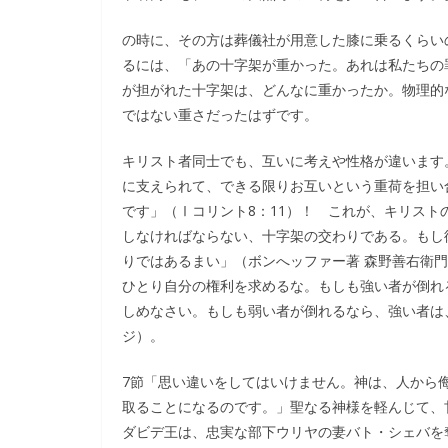
の時に、その方は葬儀社が用意した膝に乗るくらい
るには、「あの十字架が重かった。あれは私たちの
が担がれた十字架は、どんなに重かったか。物理的
ではない重さだったはずです。
キリスト者同士でも、互いに考えや性格が違います
に支えられて、できる限りお互いという重荷を担い
です」（Ⅰコリント8：11）！ これが、キリス
しなければならない、十字架の交わりである。もし
りではあるまい」（ボンへッファー著 森野善右衛門
ひとり自分の権利を求めるな。もしも強い者が倒れ
しめなさい。もしも弱い者が倒れるなら、強い者は、
ジ）。
7節「思い違いをしてはいけません。神は、人から
取ることになるのです。」聖なる神様を軽んじて、
ダビデ王は、忠実な部下ウリヤの妻バト・シェバを