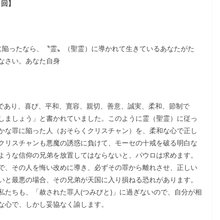
 回】
に陥ったなら、〝霊〟（聖霊）に導かれて生きているあなたがた
なさい。あなた自身
愛であり、喜び、平和、寛容、親切、善意、誠実、柔和、節制で
しましょう」と書かれていました。このように霊（聖霊）に従っ
かな罪に陥った人（おそらくクリスチャン）を、柔和な心で正し
クリスチャンも悪魔の誘惑に負けて、モーセの十戒を破る明白な
ような信仰の兄弟を放置してはならないと、パウロは求めます。
で、その人を悔い改めに導き、必ずその罪から離れさせ、正しい
いと最悪の場合、その兄弟が天国に入り損ねる恐れがあります。
私たちも、「赦された罪人(つみびと)」に過ぎないので、自分が相
な心で、しかし妥協なく諭します。