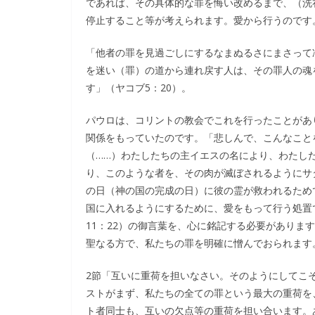
であれば、その具体的な罪を悔い改めるまで、（洗
停止すること等が考えられます。愛から行うのです
「他者の罪を見過ごしにするなまぬるさにまさって
を迷い（罪）の道から連れ戻す人は、その罪人の魂
す」（ヤコブ5：20）。
パウロは、コリントの教会でこれを行ったことがあ
関係をもっていたのです。「悲しんで、こんなこと
（……）わたしたちの主イエスの名により、わたし
り、このような者を、その肉が滅ぼされるようにサ
の日（神の国の完成の日）に彼の霊が救われるため
国に入れるようにするために、愛をもって行う処置
11：22）の御言葉を、心に銘記する必要がありま
聖なる方で、私たちの罪を明確に憎んでおられます
2節「互いに重荷を担いなさい。そのようにしてこ
ストがまず、私たちの全ての罪という最大の重荷を
ト者同士も、互いの欠点等の重荷を担い合います。