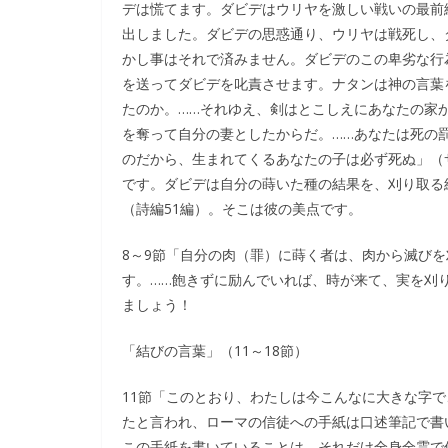
デは慌てます。ダビデはウリヤを激しい戦いの最前
出しました。ダビデの思惑通り、ウリヤは戦死し、
かし事はそれで済みません。ダビデのこの卑劣な行
を送ってダビデを叱責させます。ナタンは神の言葉
たのか。……それゆえ、剣はとこしえにあなたの家
を奪って自分の妻としたからだ。……あなたは死の
のだから、生まれてくるあなたの子は必ず死ぬ」（サ
です。ダビデは自分の蒔いた種の結果を、刈り取る
（詩編51編）。そこは彼の美点です。
8～9節「自分の肉（罪）に蒔く者は、肉から滅び
す。……飽きずに励んでいれば、時が来て、実を刈
ましょう！
「結びの言葉」（11～18節）
11節「このとおり、わたしは今こんなに大きな字
たと言われ、ローマの信徒への手紙は口述筆記で書
この手紙を書いていることは、それだけ全身全霊で