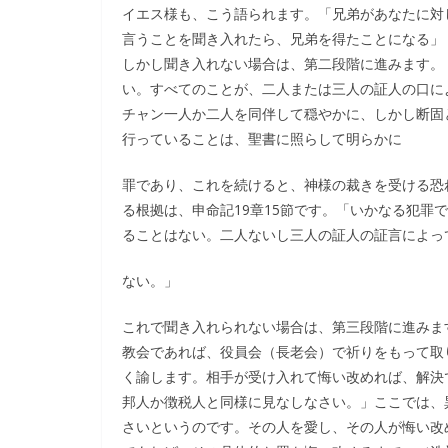
イエス様も、こう語られます。「兄弟があなたに対
言うことを聞き入れたら、兄弟を得たことになる」（
しかし聞き入れない場合は、第二段階に進みます。
い。すべてのことが、二人または三人の証人の口に
チャン一人か二人を同伴して穏やかに、しかし断固
行っていることは、聖書に照らして明らかに
罪であり、これを続けると、神様の裁きを受ける恐
る根拠は、申命記19章15節です。「いかなる犯罪
ることはない。二人ないし三人の証人の証言によっ
ない。」
これで聞き入れられない場合は、第三段階に進みま
教会であれば、役員会（長老会）で祈りをもって取
く諭します。相手が受け入れて悔い改めれば、解決
邦人か徴税人と同様に見なしなさい。」ここでは、
さいというのです。その人を愛し、その人が悔い改