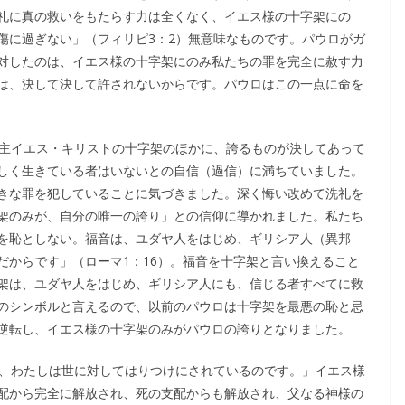
礼に真の救いをもたらす力は全くなく、イエス様の十字架にの
傷に過ぎない」（フィリピ3：2）無意味なものです。パウロがガ
対したのは、イエス様の十字架にのみ私たちの罪を完全に赦す力
は、決して決して許されないからです。パウロはこの一点に命を
の主イエス・キリストの十字架のほかに、誇るものが決してあって
しく生きている者はいないとの自信（過信）に満ちていました。
きな罪を犯していることに気づきました。深く悔い改めて洗礼を
架のみが、自分の唯一の誇り」との信仰に導かれました。私たち
を恥としない。福音は、ユダヤ人をはじめ、ギリシア人（異邦
だからです」（ローマ1：16）。福音を十字架と言い換えること
架は、ユダヤ人をはじめ、ギリシア人にも、信じる者すべてに救
のシンボルと言えるので、以前のパウロは十字架を最悪の恥と忌
逆転し、イエス様の十字架のみがパウロの誇りとなりました。
し、わたしは世に対してはりつけにされているのです。」イエス様
配から完全に解放され、死の支配からも解放され、父なる神様の