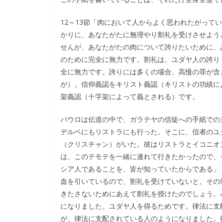
12～13節「肉において人からよく思われたがって
かりに、あなたがたに無理やり割礼を受けさせよう
せんが、あなたがたの肉について誇りたいために、
のために完全に無力です。割礼は、ユダヤ人の誇り
全に無力です。誇りには多くの場合、高慢の罪が含
が）。信仰義認をキリスト義認（キリストの功績に
架義認（十字架によって義とされる）です。
パウロは伝道の中で、ガラテヤの信徒への手紙での
デルベにもリストラにも行った。そこに、信者のユ
（クリスチャン）がいた。彼はリストラとイコニオ
は、このテモテを一緒に連れて行きたかったので、
シア人であることを、皆が知っていたからである」（
血を引いているので、割礼を受けていないと、その
きたさないためにあえて割礼を授けたのでしょう。
になりました。ユダヤ人を得るためです。律法に支
が、律法に支配されている人のようになりました。