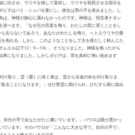
線に出させ、ウリヤを残して退却し、ウリヤを戦死させる指示を
ダビデはバト・シェバを妻にし、彼女は男の子を産みました。し
為は、神様の御心に適わなかったのです。神様は、預言者ナタン
を述べます。「なぜ主の言葉を侮り、わたしの意に背くことをし
から去らないであろう。あなたがわたしを侮り、へト人ウリヤの妻
罰を免れる。しかし、このようなことをして主を甚だしく軽んじた
ムエル記下12：9～14）。そうなりました。神様を侮ったから
結果になりました。しかしダビデは、罪を真剣に悔い改めます
を刈り取り、霊（愛）に蒔く者は、霊から永遠の命を刈り取りま
り取ることになります。」ぜひ聖霊に助けられ、ひたすら善に励み
で、自分の手であなたがたに書いています。」パウロは眼が悪かっ
いています。そのパウロが「こんなに大きな字で、自分の手で」
伝えようと燃えているのです。