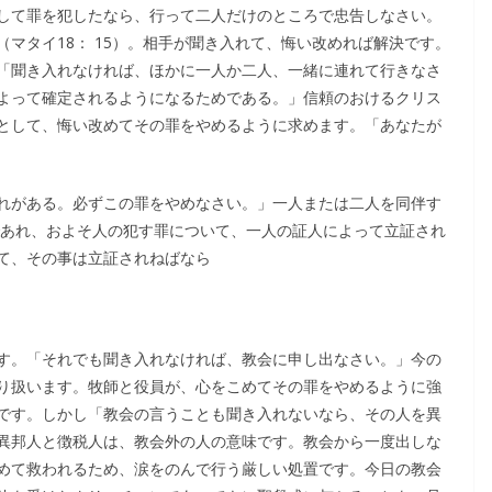
して罪を犯したなら、行って二人だけのところで忠告しなさい。
マタイ18： 15）。相手が聞き入れて、悔い改めれば解決です。
「聞き入れなければ、ほかに一人か二人、一緒に連れて行きなさ
よって確定されるようになるためである。」信頼のおけるクリス
として、悔い改めてその罪をやめるように求めます。「あなたが
れがある。必ずこの罪をやめなさい。」一人または二人を同伴す
であれ、およそ人の犯す罪について、一人の証人によって立証され
て、その事は立証されねばなら
す。「それでも聞き入れなければ、教会に申し出なさい。」今の
り扱います。牧師と役員が、心をこめてその罪をやめるように強
です。しかし「教会の言うことも聞き入れないなら、その人を異
異邦人と徴税人は、教会外の人の意味です。教会から一度出しな
めて救われるため、涙をのんで行う厳しい処置です。今日の教会