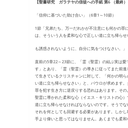
【聖書研究 ガラテヤの信徒への手紙 第6 （最終）
「信仰に基づいた助け合い」（6章1～10節）
1節「兄弟たち、万一だれかが不注意にも何かの罪
は、そういう人を柔和な心で正しい道に立ち帰らせ
も誘惑されないように、自分に気をつけなさい。」
直前の5章22～23節に、「霊（聖霊）の結ぶ実は
す」とあり、「霊（聖霊）の導きに従ってまた前進
て生きているクリスチャンに対して、「何かの明ら
い道に立ち帰らせなさい」と、パウロが求めます。
罪を犯す生き方に逆戻りする恐れはあります。その
聖霊に導かれた柔和な心（イエス・キリストの心）
道に立ち帰らせなければならないのです。そうでな
それを何としても回避する必要があります。しかし
手より偉いと思ってはなりません。あくまでも柔和