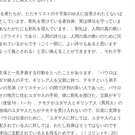
いる者たちが、ただキリストの十字架のゆえに迫害されたくないば
としています。割礼を受けている者自身、実は律法を守っていま
あなたがたにも割礼を望んでいます。」割礼は、人間の真の救い
（プライド）であり、人間の誇りは、人間の真の救いのために完
まれているからです（ごく一部に、よい誇りもあると思います
よって義とされる）と言い換えることができますが、、それ十字
主張と一見矛盾する行動をとったことがあります。「パウロは、
ダヤ婦人の子で、ギリシア人を父親に持つ、テモテという弟子
ンの兄弟（クリスチャン）の間で評判の良い人であった。パウロ
その地方に住むユダヤ人の手前、彼に割礼を授けた。父親がギリ
使徒16：1～3）。テモテがユダヤ人とギリシア人（異邦人）の
地域のユダヤ人たちがテモテを受け入れないので、伝道に支障を
パウロは伝道のために、「ユダヤ人に対しては、ユダヤ人のよう
配されている人に対しては、わたし自身はそうではないのです
律法に支配されている人を得るためです」（Ⅰコリント9：20）