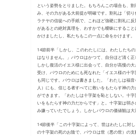
という姿勢をとりました。もちろんこの場合も、割
み、その力がある大前提が明確です。割礼は「切り
ラテヤの信徒への手紙で、これほど強硬に割礼に反
があるとの絶対真理を、わすかでも曖昧にすること
かけましたし、私たちもこの一点に命をかけます。
14節前半「しかし、このわたしには、わたしたち
はなりません。」パウロはかつて、自分ほど清く正
しかし復活のイエス様に出会って、自分が高慢の大
受け、パウロのためにも死なれた「イエス様の十字
も同じです。パウロは書きました。「わたしは福音
人）にも、信じる者すべてに救いをもたらす神の力
ができます。「わたしは十字架を恥としない。十字
いをもたらす神の力だからです」と。十字架は弱さ
み嫌っていたでしょう。しかしパウロの価値観は大
14節後半「この十字架によって、世はわたしに対
の十字架の死のお陰で、パウロは世（悪の世）の支