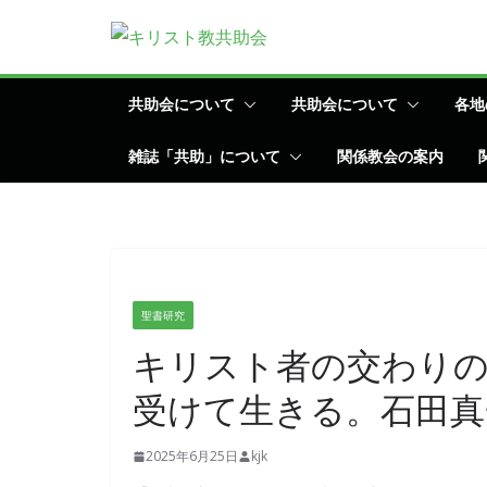
コ
ン
テ
ン
共助会について
共助会について
各地
ツ
雑誌「共助」について
関係教会の案内
へ
ス
キ
ッ
プ
聖書研究
キリスト者の交わり
受けて生きる。石田真
2025年6月25日
kjk