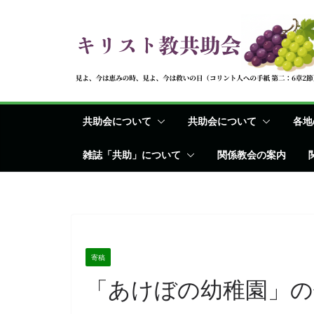
コ
ン
テ
ン
ツ
へ
共助会について
共助会について
各地
ス
キ
雑誌「共助」について
関係教会の案内
ッ
プ
寄稿
「あけぼの幼稚園」の