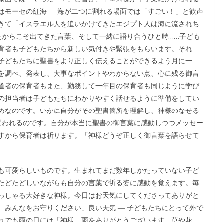
はモーセの紅海 ― 海が二つに割れる場面では「すごい！」と歓声
きて「イスラエル人を追いかけてきたエジプト人は海に流されち
たからこそ出てきた言葉、そして一緒に語り合うひと時……子ども
育者も子どもたちから新しい気付きや緊張をもらいます。それ
子どもたちに聖書をより正しく伝えることができるよう月に一
を調べ、発表し、大事なポイントやわからない点、心に残る御言
道者の保育者もまた、勤務して一年目の保育者も同じように学び
の担当者は子どもたちにわかりやすく話せるように準備をしてい
めなのです。いかに自分がその聖書箇所を理解し、神様のなせる
が問われるのです。自分が本当に聖書の御言葉に感動しつつメッセー
すから保育者は祈ります。「神様どうぞ正しく御言葉を語らせて
も可愛らしいものです。生まれてまだ数年しかたっていない子ど
たどたどしいながらも自分の言葉で祈る姿に感動を覚えます。毎
っしゃる大好きな神様。今日はお天気にしてくださってありがと
。みんなをお守りください」良い天気 ― 子どもたちにとって外で
れでも雨の日には「神様、雨をありがとうございます」草や花、