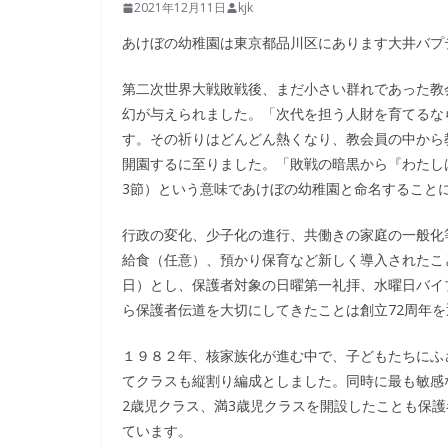
2021年12月11日
kjk
あけぼの幼稚園は東京都品川区にあります大井バプ
第二次世界大戦敗戦後、まだ小さい群れであった教
幻が与えられました。「次代を担う人財を育てるな
す。その祈りはどんどん熱くなり、教会員の中から
開園するに至りました。「敗戦の暗黒から『わたし
3節）という意味であけぼの幼稚園と命名すること
行政の変化、少子化の進行、共働きの家庭の一般化
給食（任意）、預かり保育など新しく導入されたこ
日）とし、保護者対象の日曜第一礼拝、水曜日バイ
ら保護者伝道を大切にしてきたことは創立72周年
１９８２年、核家族化が進む中で、子どもたちにふ
てクラスも縦割り編成としました。同時に最も敏感
2歳児クラス、満3歳児クラスを開設したことも保
ています。