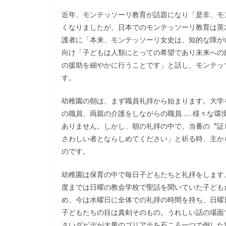
近年、モンテッソーリ教育が話題になり「是非、モ
くなりましたが、日本でのモンテッソーリ教育は英
護者に「本来、モンテッソーリ女史は、知的な障が
向け「子どもは人類にとっての希望であり未来への
の援助を細やかに行うことです」と話し、モンテッ
す。
幼稚園の朝は、まず職員礼拝から始まります。大学
の職員、両親の介護をしながらの職員……様々な環
ありません。しかし、朝の礼拝の中で、当番の〝証
さわしい者とならしめてください」と祈る時、主か
のです。
幼稚園は保育の中で毎日子どもたちと礼拝をします
度までは日曜の教会学校で聖話を聞いていた子ども
め、今は水曜日に全体での礼拝の時間を持ち、日曜
子どもたちの目は真剣そのもの。うれしい話の場面
さいダビデが大男のゴリアテを石ころ一つで倒した