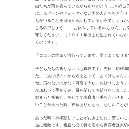
虫たちが雨を喜んでいるからありがとう……と祈る
に。スプーンやフォークがない国の人たちをお守り
ちがいることを日頃から話しているからでしょうか
じるのでしょう……「お休みしている○○ちゃん、お
守りください」（２０１１年はまだ生まれていなか
くのです）。
「コロナの病気が流行っています。早くよくなりま
子どもたちの祈りはいつも真剣です。先日、幼稚園
た。〈あけぼの〉から名をとって「あっけちゃん」
ね。飛べないのかな？可哀そうだ。お祈りしよう」
が加わって手をくみ、目を閉じてお祈りをしました
始まった祈祷会。あわてて保育者も手を合わせまし
いことがあった時「神様ありがとう」悲しいことが
あった時「神様悲しいことがおきました」苦しいこ
当に素敵です。素直な心で祈る姿から保育者は大切