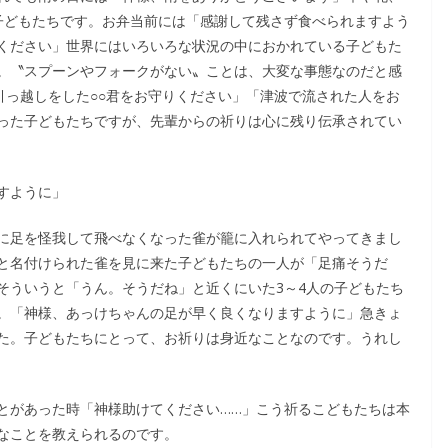
子どもたちです。お弁当前には「感謝して残さず食べられますよう
ください」世界にはいろいろな状況の中におかれている子どもた
。〝スプーンやフォークがない〟ことは、大変な事態なのだと感
引っ越しをした○○君をお守りください」「津波で流された人をお
った子どもたちですが、先輩からの祈りは心に残り伝承されてい
すように」
に足を怪我して飛べなくなった雀が籠に入れられてやってきまし
と名付けられた雀を見に来た子どもたちの一人が「足痛そうだ
そういうと「うん。そうだね」と近くにいた3～4人の子どもたち
。「神様、あっけちゃんの足が早く良くなりますように」急きょ
た。子どもたちにとって、お祈りは身近なことなのです。うれし
とがあった時「神様助けてください……」こう祈るこどもたちは本
なことを教えられるのです。