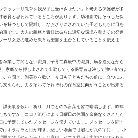
ンテッソーリ教育を我が子に受けさせたい」と考える保護者が多
才教育と思われているところがあります。幼稚園ではそうした保
いを持つとして隔離し、なおざりにされていた子どもたちに目を
約束です。大人の義務と責任は彼らに適切な環境を整えその発達
ソーリ女史の進めた教育も聖書を土台としていることを伝えま
を卒業して間もない職員、子育て真最中の職員、病を抱えながら
境、家庭から押し出されて出勤してくる保育者は決して強い者では
し〟を聞き、讃美歌を歌い「今日も子どもたちの前に、立つにふ
ら支えられ、力を頂いてそれぞれの保育室に向かうことが出来る
。讃美歌を歌い、祈り、月ごとのみ言葉を皆で暗唱します。昨年
たちですが、コロナ流行により日曜日の休園が余儀なくされたた
日に予定していたメッセージを伝えています。メッセージを聞く
ではキラキラと目が輝き、悲しい場面では眉毛が八の字に……。小
場面では「やったー！」と喜び、イエス様が十字架にかけられる