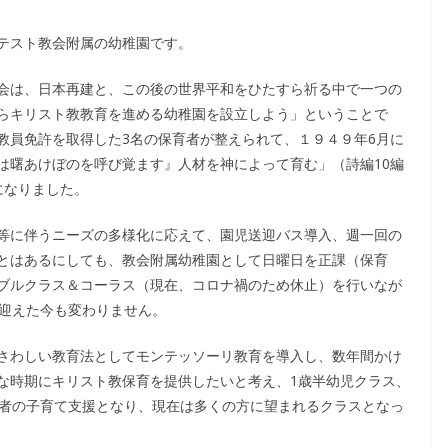
テスト教会附属の幼稚園です。
会は、日本再建と、この後の世界平和をひたすら祈る中で一つの
らキリスト教教育を進める幼稚園を設立しよう」ということで
教員免許を取得した3名の保育者が整えられて、１９４９年6月に
は曙あけぼのを呼び覚ます』人材を神によって育む」（詩編10編
になりました。
等に伴うニーズの多様化に応えて、園児送迎バス導入、週一回の
とはあるにしても、教会附属幼稚園として日曜日を正課（保育
ブルクラス＆コーラス（現在、コロナ禍のため休止）を行いなが
を迎えた今も変わりません。
さわしい教育法としてモンテッソーリ教育を導入し、数年間かけ
な時期にキリスト教保育を提供したいと考え、1歳半幼児クラス、
護者の子育て支援となり、現在は多くの方に望まれるクラスとなっ