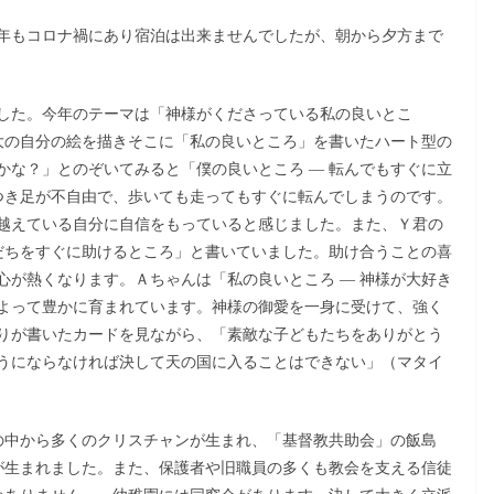
年もコロナ禍にあり宿泊は出来ませんでしたが、朝から夕方まで
した。今年のテーマは「神様がくださっている私の良いとこ
身大の自分の絵を描きそこに「私の良いところ」を書いたハート型の
かな？」とのぞいてみると「僕の良いところ ― 転んでもすぐに立
れつき足が不自由で、歩いても走ってもすぐに転んでしまうのです。
越えている自分に自信をもっていると感じました。また、Ｙ君の
友だちをすぐに助けるところ」と書いていました。助け合うことの喜
心が熱くなります。Ａちゃんは「私の良いところ ― 神様が大好き
よって豊かに育まれています。神様の御愛を一身に受けて、強く
りが書いたカードを見ながら、「素敵な子どもたちをありがとう
うにならなければ決して天の国に入ることはできない」（マタイ
の中から多くのクリスチャンが生まれ、「基督教共助会」の飯島
が生まれました。また、保護者や旧職員の多くも教会を支える信徒