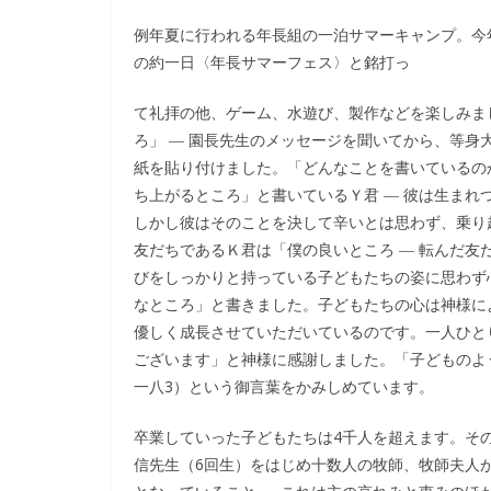
例年夏に行われる年長組の一泊サマーキャンプ。今
の約一日〈年長サマーフェス〉と銘打っ
て礼拝の他、ゲーム、水遊び、製作などを楽しみま
ろ」 ― 園長先生のメッセージを聞いてから、等
紙を貼り付けました。「どんなことを書いているの
ち上がるところ」と書いているＹ君 ― 彼は生ま
しかし彼はそのことを決して辛いとは思わず、乗り
友だちであるＫ君は「僕の良いところ ― 転んだ
びをしっかりと持っている子どもたちの姿に思わず
なところ」と書きました。子どもたちの心は神様に
優しく成長させていただいているのです。一人ひと
ございます」と神様に感謝しました。「子どものよ
一八3）という御言葉をかみしめています。
卒業していった子どもたちは4千人を超えます。そ
信先生（6回生）をはじめ十数人の牧師、牧師夫人