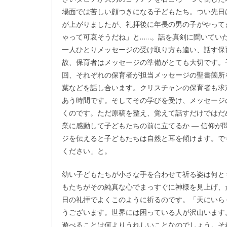
場面では苦しい顔つきになる子どもたち。つい先日
が上がりましたが、礼拝後に年長の男の子がやって
ゃって可哀そうだね」と……。話を真剣に聞いてい
一人ひとりメッセージの受け取り方も違い、話す保
故、保育者はメッセージの準備がとても大切です。
回、それぞれの保育者が担当メッセージの聖書箇所
葉などを話し合います。クリスチャンの保育者も求
あう時間です。そしてその学びを受け、メッセージ
くのです。ただ原稿を整え、覚えて話すだけではだ
業に感動して子どもたちの前に立てるか ― 信仰
ジを伝えると子どもたちは自然と耳を傾けます。で
ください」と。
幼い子どもたちが小さな手を合わせて祈る姿は何と
もたちがその純真な心でまっすぐに神様を見上げ、
日の礼拝でよくこのように祈るのです。「天にいら
うございます。世界には困っている人が沢山います
遊べることは何よりうれしいことなのでしょう。そ