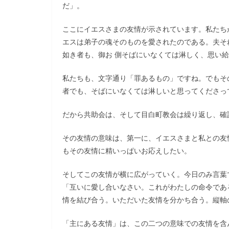
だ」。
ここにイエスさまの友情が示されています。私たち
エスは弟子の魂そのものを愛されたのである。夫そ
如き者も、御お 側そばにいなくては淋しく、思い
私たちも、文字通り「罪あるもの」ですね。でもそ
者でも、そばにいなくては淋しいと思ってくださっ
だから共助会は、そして目白町教会は繰り返し、確
その友情の意味は、第一に、イエスさまと私との友
もその友情に精いっぱいお応えしたい。
そしてこの友情が横に広がっていく。今日のみ言葉
「互いに愛し合いなさい。これがわたしの命令であ
情を結び合う。いただいた友情を分かち合う。縦軸
「主にある友情」は、この二つの意味での友情を含