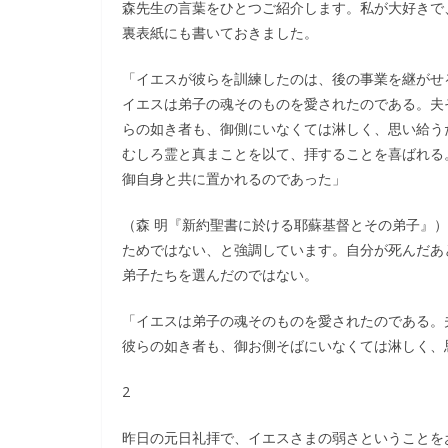
森先生の言葉をひとつご紹介します。私が大好きで
裏表紙にも書いておきました。
「イエスが彼らを訓練したのは、後の事業を継がせ
イエスは弟子の魂そのものを愛されたのである。夫そ
らの如き者も、御側にいなくては淋しく、思い給う
むしろ霊と真まことを以て、拝することを喜ばれる。
御自身と共に置かれるのであった」
（森 明『新約聖書に於ける耶蘇基督とその弟子』
ためではない、と強調しています。自分が死んだあ
弟子たちを選んだのではない。
「イエスは弟子の魂そのものを愛されたのである。夫
彼らの如き者も、御お側そばにいなくては淋しく、
2
昨日の元日礼拝で、イエスさまの弱さということを