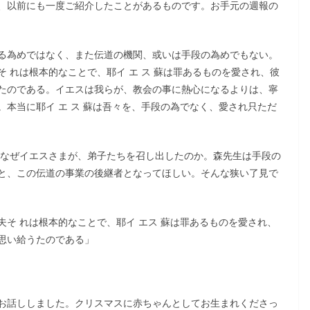
、以前にも一度ご紹介したことがあるものです。お手元の週報の
る為めではなく、また伝道の機関、或いは手段の為めでもない。
 れは根本的なことで、耶イ エ ス 蘇は罪あるものを愛され、彼
たのである。イエスは我らが、教会の事に熱心になるよりは、寧
本当に耶イ エ ス 蘇は吾々を、手段の為でなく、愛され只ただ
）なぜイエスさまが、弟子たちを召し出したのか。森先生は手段の
と、この伝道の事業の後継者となってほしい。そんな狭い了見で
そ れは根本的なことで、耶イ エス 蘇は罪あるものを愛され、
思い給うたのである」
お話ししました。クリスマスに赤ちゃんとしてお生まれくださっ