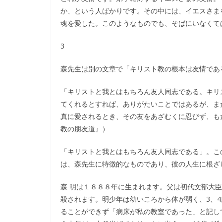
か、という人ばかりです。その中には、イエスさま
魂を愛した。このようなものでも、そばにいなく
3
森先生は別の文章で「キリスト教の根本は友情であ
「キリストと我とはもちろん友人同志である。キリ
てくれるとすれば、ありがたいことではあるが、ま
真に愛されるとき、その友をあざむくに忍びず、も
教の朋友道』）
「キリストと我とはもちろん友人同志である」。こ
は、森先生に特徴的なものであり、彼の人生に根ざ
森 明は１８８８年に生まれます。父は初代文部大臣
殺されます。明少年は幼いころから体が弱く、3、
ることができず「病床が私の教室であった」と記し