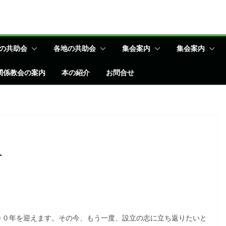
の共助会
各地の共助会
集会案内
集会案内
関係教会の案内
本の紹介
お問合せ
一
００年を迎えます。その今、もう一度、設立の志に立ち返りたいと