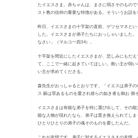
たイエスさま。赤ちゃんは、まさに弱さそのもので
スト教の信仰の重要な特徴がある。そういうお話を
昨日、イエスさまの十字架の直前、ゲツセマネとい
した。イエスさまが弟子たちにおっしゃいました。
なさい」（マルコ一四34）。
十字架を間近にしたイエスさまが、悲しみにもだえ
て、ここで一緒に起きていてほしい。救い主が弱い
い主が求めてくださる。
森先生がおっしゃるとおりです。「イエスは弟子の
ス 蘇は罪あるものを愛され彼らの如き者も御お 側
イエスさまは有能な弟子を特に選び出して、その能
能な人物が現れたなら、弟子は置き換えられてしま
ひとりひとりの弟子の魂そのものを愛したんだ。
これが友情です。弟子に対するイエスさまの友情。