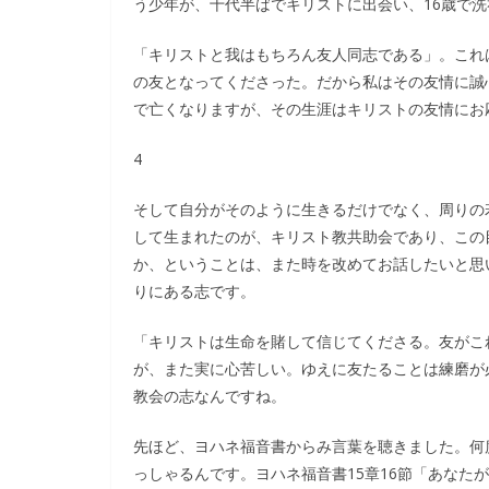
う少年が、十代半ばでキリストに出会い、16歳で
「キリストと我はもちろん友人同志である」。これ
の友となってくださった。だから私はその友情に誠
で亡くなりますが、その生涯はキリストの友情にお
4
そして自分がそのように生きるだけでなく、周りの
して生まれたのが、キリスト教共助会であり、この
か、ということは、また時を改めてお話したいと思
りにある志です。
「キリストは生命を賭して信じてくださる。友がこ
が、また実に心苦しい。ゆえに友たることは練磨が
教会の志なんですね。
先ほど、ヨハネ福音書からみ言葉を聴きました。何
っしゃるんです。ヨハネ福音書15章16節「あなた