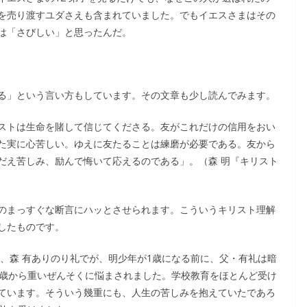
を売り渡すユダさえも含まれていました。でもイエスさまはその
ては「さびしい」と思ったんだ。
る」という言い方もしています。その文章も少し読んでみます。
ストは生命を賭して信じてくださる。友がこれだけの信用をおい
た実に心苦しい。ゆえに友たることは練磨が必要である。友から
だえ苦しみ、励んで悔いて応えるのである」。（森 明『キリスト
のまっすぐな断言にハッとさせられます。こういうキリスト理解
したものです。
、森 有ありのり礼でが、明少年が1歳になる前に、父・有礼は暗
4歳から重いぜんそくに悩まされました。学校教育をほとんど受け
ています。そういう幾重にも、人生の苦しみを抱えていたであろ