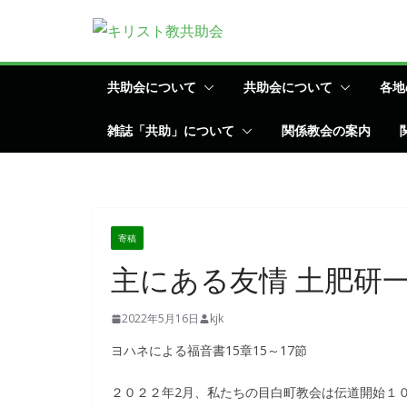
コ
ン
テ
ン
共助会について
共助会について
各地
ツ
雑誌「共助」について
関係教会の案内
へ
ス
キ
ッ
プ
寄稿
主にある友情 土肥研
2022年5月16日
kjk
ヨハネによる福音書15章15～17節
２０２２年2月、私たちの目白町教会は伝道開始１