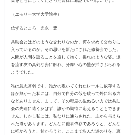
葉をともにしてくださった皆様に感謝でいっぱいです。
（エモリー大学大学院生）
信ずるところ 光永 豊
共助会とはどのような交わりなのか。何を求めて交わりに
入っているのか。その思いを新たにされた修養会でした。
人間が人間を語ることを通して抱く、畏れのような姿。涙
を流す友の真剣な姿に触れ、分厚い心の壁が揺さぶられる
ようでした。
私は意志薄弱です。誰かの敷いてくれたレールに依存する
ほか無かった私には、自分で自分の殻を破って外に出る力
などありません。まして、その程度の生ぬるい力では共助
会の先達に遠く及ばず、誰かの期待に応えることもできま
せん。しかし私には、私なりに通らされた、主から与えら
れた道があります。どんなに他者依存であろうと、どんな
に軽かろうと、甘かろうと、ここまで歩んだ道のりを、恵