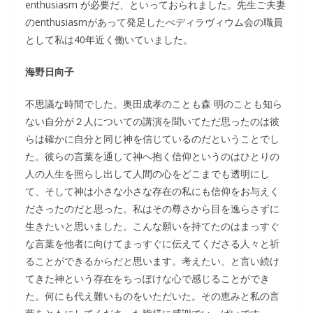
enthusiasm が必要だ、といっておられました。先生ご夫妻
のenthusiasmがあって発足したぺディラヴィウム会の職員
として私は40年近く働いていました。
海野日向子
不思議な時間でした。奥田成孝のことも森 明のことも知ら
ない自分が２人についての講演を聞いてただ思ったのは彼
らは確かに自分と同じ神を信じているのだということでし
た。彼らの言葉を通して神へ抱く信仰というのはひとりの
人の人生を照らし出して人間の心をどこまでも透明にし
て、そして神は小さな小さな存在の私にも信仰をお与えく
ださったのだと思った。私はその尊さから目を逸らさずに
生きたいと思いました。こんな願いを持てたのはまっすぐ
な言葉を他者に向けてまっすぐに伝えてくださる人々と祈
ることができるからだと思います。考えたい、と言い続け
てきた神という存在をちっぽけな心で感じることができ
た。何にも代え難いものをいただいた。その恵みと私の言