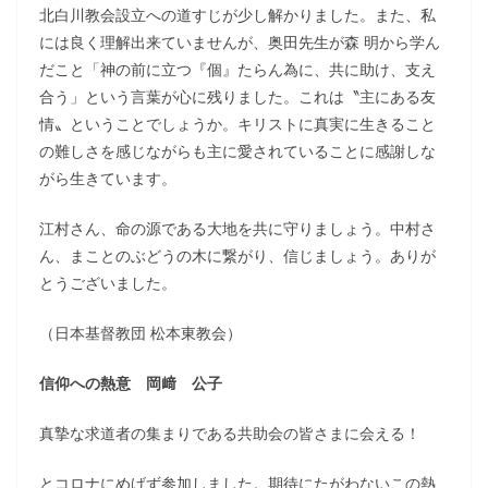
北白川教会設立への道すじが少し解かりました。また、私
には良く理解出来ていませんが、奥田先生が森 明から学ん
だこと「神の前に立つ『個』たらん為に、共に助け、支え
合う」という言葉が心に残りました。これは〝主にある友
情〟ということでしょうか。キリストに真実に生きること
の難しさを感じながらも主に愛されていることに感謝しな
がら生きています。
江村さん、命の源である大地を共に守りましょう。中村さ
ん、まことのぶどうの木に繋がり、信じましょう。ありが
とうございました。
（日本基督教団 松本東教会）
信仰への熱意 岡﨑 公子
真摯な求道者の集まりである共助会の皆さまに会える！
とコロナにめげず参加しました。期待にたがわないこの熱