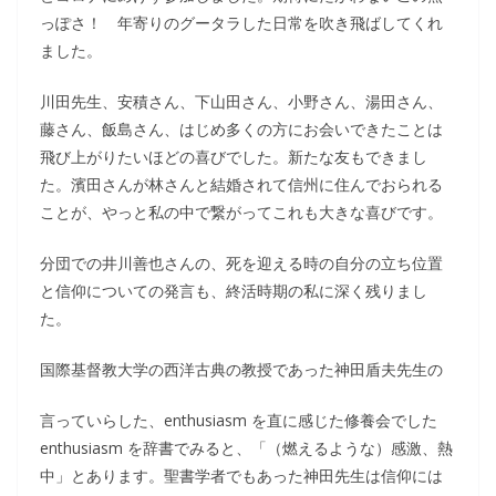
っぽさ！ 年寄りのグータラした日常を吹き飛ばしてくれ
ました。
川田先生、安積さん、下山田さん、小野さん、湯田さん、
藤さん、飯島さん、はじめ多くの方にお会いできたことは
飛び上がりたいほどの喜びでした。新たな友もできまし
た。濱田さんが林さんと結婚されて信州に住んでおられる
ことが、やっと私の中で繋がってこれも大きな喜びです。
分団での井川善也さんの、死を迎える時の自分の立ち位置
と信仰についての発言も、終活時期の私に深く残りまし
た。
国際基督教大学の西洋古典の教授であった神田盾夫先生の
言っていらした、enthusiasm を直に感じた修養会でした
enthusiasm を辞書でみると、「（燃えるような）感激、熱
中」とあります。聖書学者でもあった神田先生は信仰には