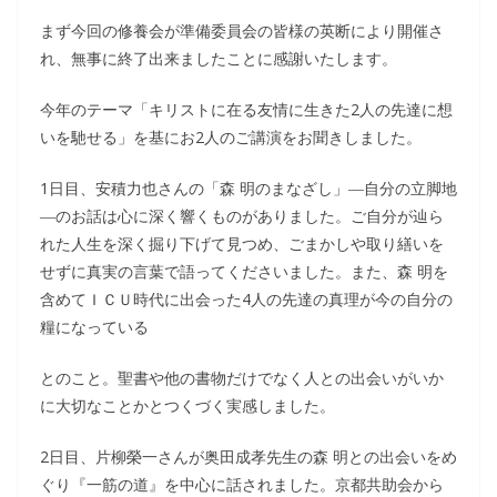
まず今回の修養会が準備委員会の皆様の英断により開催さ
れ、無事に終了出来ましたことに感謝いたします。
今年のテーマ「キリストに在る友情に生きた2人の先達に想
いを馳せる」を基にお2人のご講演をお聞きしました。
1日目、安積力也さんの「森 明のまなざし」―自分の立脚地
―のお話は心に深く響くものがありました。ご自分が辿ら
れた人生を深く掘り下げて見つめ、ごまかしや取り繕いを
せずに真実の言葉で語ってくださいました。また、森 明を
含めてＩＣＵ時代に出会った4人の先達の真理が今の自分の
糧になっている
とのこと。聖書や他の書物だけでなく人との出会いがいか
に大切なことかとつくづく実感しました。
2日目、片柳榮一さんが奥田成孝先生の森 明との出会いをめ
ぐり『一筋の道』を中心に話されました。京都共助会から