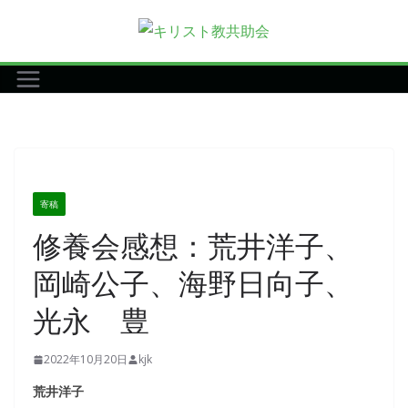
コ
ン
テ
ン
ツ
へ
ス
キ
寄稿
ッ
修養会感想：荒井洋子、
プ
岡崎公子、海野日向子、
光永 豊
2022年10月20日
kjk
荒井洋子