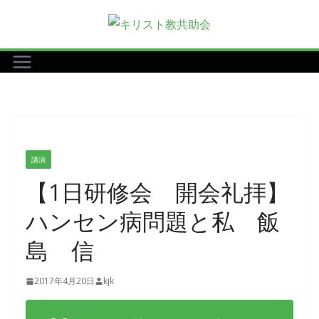
コ
ン
テ
ン
ツ
へ
ス
キ
講演
ッ
【1日研修会 開会礼拝】
プ
ハンセン病問題と私 飯
島 信
2017年4月20日
kjk