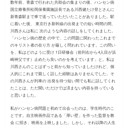
数年前、青森で行われた共助会の集まりの後、ハンセン病
国立療養所松岡保養園施設長である川西健たけ登とさんに
新青森駅まで車で送っていただいたことがありました。駅
に着いた後、 東京行き新幹線の出発までの短い時間の間、
川西さんは私に 次のような内容の話しをしてくれました。
「ハンセン病の歴史 の中で、この問題に関わったこれまで
のキリスト者の在り方 が厳しく問われています。この問い
を、私はどのように受け 1日研修会（前列右から4人目が浜
崎神父です）止めたら良いのかを考えています」と。私は
川西さんのことはずっと前から知っていましたけれど、個
人的にこれまで親しく話した経験はありませんでした。そ
の川西さんが列車の 出発を待つ短い間でも私に話してくれ
たことは、ただ聞いただけでは済まない内容を持っている
と思いました。
私がハンセン病問題と初めて出会ったのは、学生時代のこ
とです。自主映画作品である「厚い壁」を作った監督を教
会 に招き、映画を上映しました。しかし、それ以降の人生