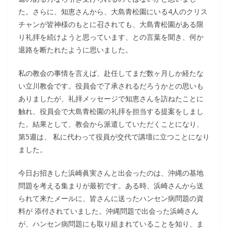
た。さらに、知恵さんから、大島青松園にいる4人のクリス
チャンが皆神様のもとに召されても、大島青松園がある限
り礼拝を続けようと思っています、との言葉を聞き、何か
退路を断たれたように思いました。
私の教会の事情を言えば、赴任してまだ数ヶ月しか経たな
い立川教会です。役員会で了承されるだろうかとの思いも
ありましたが、礼拝メッセージで知恵さんを訪ねたことに
触れ、役員会で大島青松園の礼拝を担当する提案をしまし
た。結果として、教会から派遣していただくことになり、
第5週は、 私に代わって役員が交代で講壇に立つことになり
ました。
今日お招きした浜崎眞実さんと出会ったのは、沖縄の基地
問題を考える集まりが最初です。ある時、浜崎さんから送
られて来たメールに、皆さんに送ったハンセン病問題の資
料が 添付されていました。沖縄問題で出会った浜崎さん
が、ハンセン病問題にも取り組まれていることを知り、ま