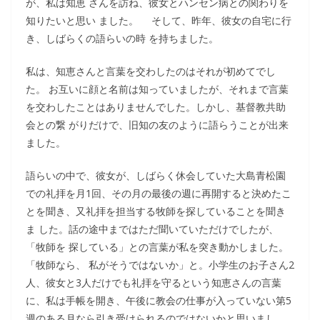
が、私は知恵 さんを訪ね、彼女とハンセン病との関わりを
知りたいと思い ました。 そして、昨年、彼女の自宅に行
き、しばらくの語らいの時 を持ちました。
私は、知恵さんと言葉を交わしたのはそれが初めてでし
た。 お互いに顔と名前は知っていましたが、それまで言葉
を交わしたことはありませんでした。しかし、基督教共助
会との繋 がりだけで、旧知の友のように語らうことが出来
ました。
語らいの中で、彼女が、しばらく休会していた大島青松園
での礼拝を月1回、その月の最後の週に再開すると決めたこ
とを聞き、又礼拝を担当する牧師を探していることを聞き
ま した。話の途中まではただ聞いていただけでしたが、
「牧師を 探している」との言葉が私を突き動かしました。
「牧師なら、 私がそうではないか」と。小学生のお子さん2
人、彼女と3人だけでも礼拝を守るという知恵さんの言葉
に、私は手帳を開き、午後に教会の仕事が入っていない第5
週のある月なら引き受けられるのではないかと思いまし