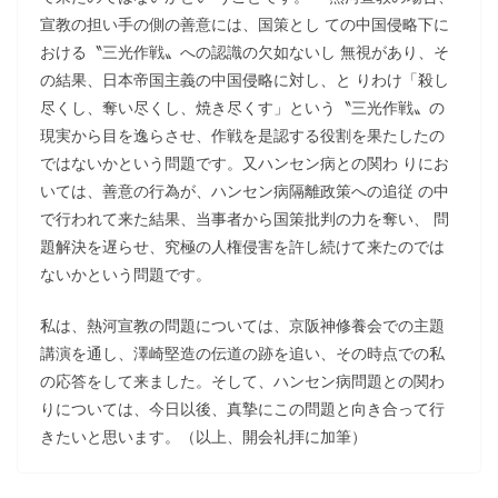
宣教の担い手の側の善意には、国策とし ての中国侵略下に
おける〝三光作戦〟への認識の欠如ないし 無視があり、そ
の結果、日本帝国主義の中国侵略に対し、と りわけ「殺し
尽くし、奪い尽くし、焼き尽くす」という〝三光作戦〟の
現実から目を逸らさせ、作戦を是認する役割を果たしたの
ではないかという問題です。又ハンセン病との関わ りにお
いては、善意の行為が、ハンセン病隔離政策への追従 の中
で行われて来た結果、当事者から国策批判の力を奪い、 問
題解決を遅らせ、究極の人権侵害を許し続けて来たのでは
ないかという問題です。
私は、熱河宣教の問題については、京阪神修養会での主題
講演を通し、澤崎堅造の伝道の跡を追い、その時点での私
の応答をして来ました。そして、ハンセン病問題との関わ
りについては、今日以後、真摯にこの問題と向き合って行
きたいと思います。（以上、開会礼拝に加筆）