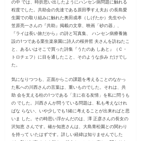
の中 では、時折思い出したようにハンセン病問題に触れる
程度でした。共助会の先達である原田季すえ夫お の長島愛
生園での取り組みに触れた奥田成孝（しげたか）先生や小
笠原亮一さんの『共助』掲載の文章、映画「砂の器」、
『ライは長い旅だから』の詩と写真集、 ハンセン病療養施
設の1つである栗生楽泉園に詩人の桜井哲 夫さんを訪ねたこ
と、あるいはそこで買った詩集『うたのあ しあと』（Ｃ・
トロチェフ）に目を通したこと、そのような歩み だけでし
た。
気になりつつも、正面からこの課題を考えることのなかっ
た私への川西さんの言葉は、重いものでした。それは、共
助 会を支える柱の1つである「主に在る友情」を私に問うも
の でした。川西さんが問うている問題は、私も考えなけれ
ばな らない、いや少しでも1緒に考えることが出来ればと思
いま した。その時思い浮かんだのは、澤 正彦さんの長女の
沢知恵 さんです。確か知恵さんは、大島青松園との関わり
を持って いたはずです。詳しい経緯は知りませんでした