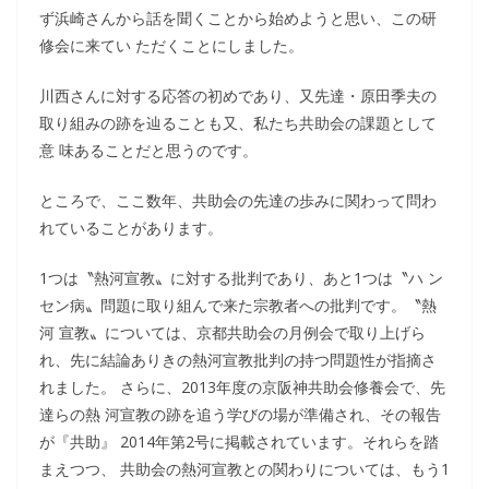
ず浜崎さんから話を聞くことから始めようと思い、この研
修会に来てい ただくことにしました。
川西さんに対する応答の初めであり、又先達・原田季夫の
取り組みの跡を辿ることも又、私たち共助会の課題として
意 味あることだと思うのです。
ところで、ここ数年、共助会の先達の歩みに関わって問わ
れていることがあります。
1つは〝熱河宣教〟に対する批判であり、あと1つは〝ハ ン
セン病〟問題に取り組んで来た宗教者への批判です。〝熱
河 宣教〟については、京都共助会の月例会で取り上げら
れ、先に結論ありきの熱河宣教批判の持つ問題性が指摘さ
れました。 さらに、2013年度の京阪神共助会修養会で、先
達らの熱 河宣教の跡を追う学びの場が準備され、その報告
が『共助』 2014年第2号に掲載されています。それらを踏
まえつつ、 共助会の熱河宣教との関わりについては、もう1