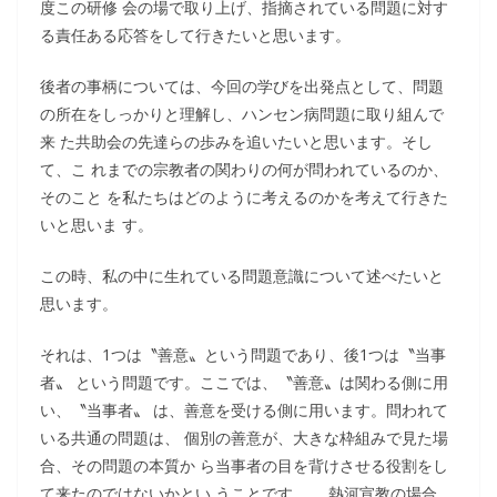
度この研修 会の場で取り上げ、指摘されている問題に対す
る責任ある応答をして行きたいと思います。
後者の事柄については、今回の学びを出発点として、問題
の所在をしっかりと理解し、ハンセン病問題に取り組んで
来 た共助会の先達らの歩みを追いたいと思います。そし
て、こ れまでの宗教者の関わりの何が問われているのか、
そのこと を私たちはどのように考えるのかを考えて行きた
いと思いま す。
この時、私の中に生れている問題意識について述べたいと
思います。
それは、1つは〝善意〟という問題であり、後1つは〝当事
者〟 という問題です。ここでは、〝善意〟は関わる側に用
い、〝当事者〟 は、善意を受ける側に用います。問われて
いる共通の問題は、 個別の善意が、大きな枠組みで見た場
合、その問題の本質か ら当事者の目を背けさせる役割をし
て来たのではないかとい うことです。 熱河宣教の場合、