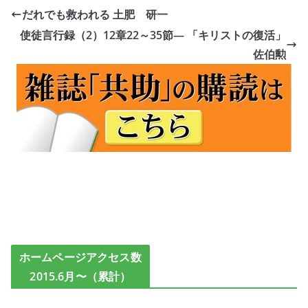
だれでも救われる 土肥 研一
使徒言行録（2）12章22～35節― 「キリストの復活」
佐伯勲
ホームページアクセス数
2015.6月〜（累計）