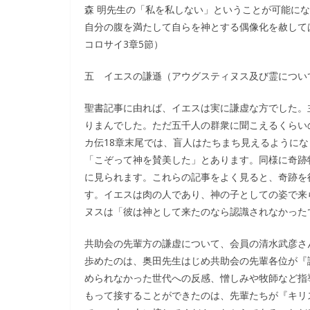
森 明先生の「私を私しない」ということが可能に
自分の腹を満たして自らを神とする偶像化を赦して
コロサイ3章5節）
五 イエスの謙遜（アウグスティヌス及び霊につい
聖書記事に由れば、イエスは実に謙虚な方でした。
りまんでした。ただ五千人の群衆に聞こえるくらい
カ伝18章末尾では、盲人はたちまち見えるように
「こぞって神を賛美した」とあります。同様に奇跡
に見られます。これらの記事をよく見ると、奇跡を
す。イエスは肉の人であり、神の子としての姿で来
ヌスは「彼は神として来たのなら認識されなかった
共助会の先輩方の謙虚について、会員の清水武彦さ
歩めたのは、奥田先生はじめ共助会の先輩各位が『
められなかった世代への反感、憎しみや牧師など指
もって接することができたのは、先輩たちが『キリ