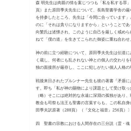
森 明先生は肉親の情を案じつつも「私を私する罪」
頁）また原田季夫先生について、長島聖書学舎の厳
を持参したところ、先生は「今間に合っています」
のに「それは貪りになりますから」ということであ
向繁氏は述懐され、このように自己を厳しく戒めら
ねて「僕の道」を生きてこられた御姿に重ね合わせ
神の前に立つ経験について、原田季夫先生は伝道に
く蔵し、何者にも乱されない神との個人の交わりを
独の面接所が厳存し、ここに犯しがたい個人人格の
戦後来日されたブルンナー先生も彼の著書『矛盾に
す。即ち「私が神の賜物により課題として受け取っ
（略）そこには絶対的な永遠に深淵の孤独があり、
教会も司祭も法王も聖書の言葉すらも、この私自身
田季夫訳原著（288頁）（『文化と福音』256頁）
四 聖書の宗教における人間存在の三分説（霊・魂