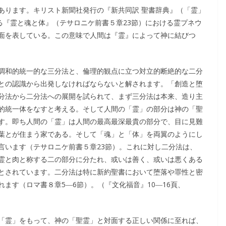
あります。キリスト新聞社発行の『新共同訳 聖書辞典』（「霊」
る『霊と魂と体』（テサロニケ前書５章23節）における霊プネウ
面を表している。この意味で人間は『霊』によって神に結びつ
調和的統一的な三分法と、倫理的観点に立つ対立的断絶的な二分
との認識から出発しなければならないと解されます。「創造と堕
分法から二分法への展開を試られて、まず三分法は本来、造り主
的統一体をなすと考える。そして人間の「霊」の部分は神の「聖
す。即ち人間の「霊」は人間の最高最深最貴の部分で、目に見難
葉とが住まう家である。そして「魂」と「体」を両翼のようにし
言います（テサロニケ前書５章23節）。これに対し二分法は、
霊と肉と称する二の部分に分たれ、或いは善く、或いは悪くある
とされています。二分法は特に新約聖書において堕落や罪性と密
ます（ロマ書８章5―6節）。（『文化福音』10―16頁、
「霊」をもって、神の「聖霊」と対面する正しい関係に至れば、