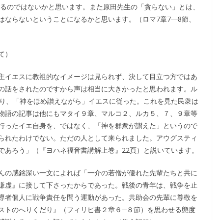
なるのではないかと思います。また原田先生の「貪らない」とは、
はならないということになるかと思います。（ロマ7章7―8節、
て）
主イエスに教祖的なイメージは見られず、決して目立つ方ではあ
の話をされたのですから声は相当に大きかったと思われます。ル
なり、「神をほめ讃えながら」イエスに従った。これを見た民衆は
物語の記事は他にもマタイ９章、マルコ２、ルカ５、７、９章等
行ったイエ自身を、ではなく、「神を群衆が讃えた」というので
られたわけでない。ただの人として来られました。アウグスティ
であろう」（『ヨハネ福音書講解上巻』22頁）と説いています。
んの感銘深い一文によれば「一介の若僧が優れた先輩たちと共に
謙虚』に接して下さったからであった。戦後の青年は、戦争を止
導者個人に戦争責任を問う運動があった。共助会の先輩に尊敬を
ストのへりくだり』（フィリピ書２章６─８節）を思わせる態度