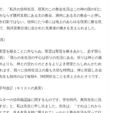
で、「私共の信仰生活、現実のこの教会生活はこの神の国の幻に
みならず隣邦支那にある主の教会、満州にある主の教会へと押し
き幻影ではない。信仰にたつ者には地上のあらゆる現実に勝る現
れて、熱河宣教伝道に赴かれた先輩達の働きを支えられました。
8頁）
聖霊を賜ることに外ならぬ。聖霊は聖旨を解きあかし、必ず我ら
7頁）「我らの全生活の中心は祈りの生活にある。祈りは神との最
めよりも、神との交わりのときをよりよき密室たらしめんがため
かれます。我々に信仰生活上の最も大切な時間は、神と対面し出会
先生も熱河の山で毎朝4、5時間祈ることを常とされたそうです。
字句改訂（キリストの真実）
ルターの信仰義認論に関するものです。学生時代、奥田先生に洗
すが」と、私は先生に申し出ました。先生は、「それはこれから
とです。良き友良き師に囲まれてしっかりと教会生活を守って行