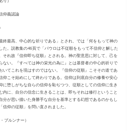
あり）
信仰義認論
）
最終最高、中心的な祈りである」とされ、では「何をもって神の
した。説教集の46頁で「パウロは不従順をもって不信仰と解した
。それ故『信仰即ち従順』とされる。神の聖意思に対して、己を
らない。『すべては神の栄光の為に』とは基督者の中心的祈りで
おいてこれを現はすのではない。『信仰の従順』こそその道であ
信仰こそ始めにして終わりである。信仰は到底自分の修養や安心
仰に堕しがちな自らの信仰を恥ぢつつ、従順としての信仰に生き
む内に、自分の信念に生きることは、即ちそれは修行ということ
自分が思い描いた身勝手な自分を基準とする幻想であるのかもし
「信仰の従順」を問い直されました。
Ｅ・ブルンナー）