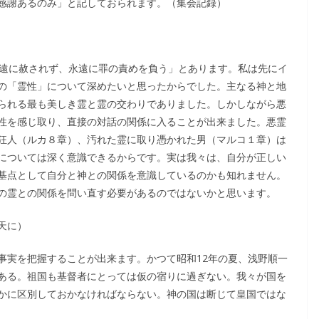
感謝あるのみ」と記しておられます。（集会記録）
永遠に赦されず、永遠に罪の責めを負う」とあります。私は先にイ
の「霊性」について深めたいと思ったからでした。主なる神と地
られる最も美しき霊と霊の交わりでありました。しかしながら悪
性を感じ取り、直接の対話の関係に入ることが出来ました。悪霊
狂人（ルカ８章）、汚れた霊に取り憑かれた男（マルコ１章）は
については深く意識できるからです。実は我々は、自分が正しい
基点として自分と神との関係を意識しているのかも知れません。
の霊との関係を問い直す必要があるのではないかと思います。
天に）
事実を把握することが出来ます。かつて昭和12年の夏、浅野順一
ある。祖国も基督者にとっては仮の宿りに過ぎない。我々が国を
かに区別しておかなければならない。神の国は断じて皇国ではな