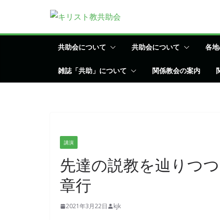
コ
ン
テ
ン
共助会について
共助会について
各地
ツ
雑誌「共助」について
関係教会の案内
へ
ス
キ
ッ
プ
講演
先達の説教を辿りつつ
章行
2021年3月22日
kjk