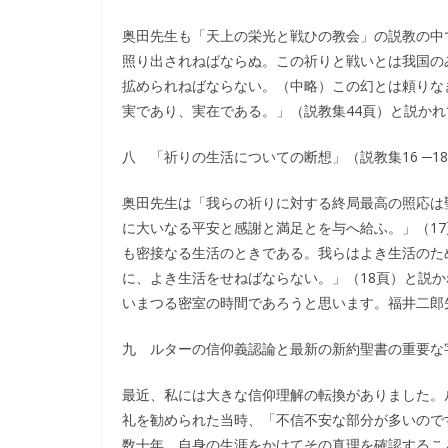
奥田先生も「天上の栄光と戦ひの教会」の説教の中
照り出されねばならぬ。この祈りと戦いとは我国の
拡められねばならない。（中略）この幻とは頼りな
実であり、実在である。」（説教集44頁）と説か
八 「祈りの生活についての断想」（説教集16 ─1
奥田先生は「我らの祈りに対する終局最高の照応は
に大いなる平安と感謝と満足とを与へ給ふ。」（1
も密接なる生活のときである。我らはよき生活のた
に、よき生活をせねばならない。」（18頁）と説
いまつる密室の時間であろうと思います。福井二郎
九 ルターの信仰義認論と最新の新約聖書の重要な
最近、私には大きな信仰理解の転換がありました。
礼を勧められた当時、「不信不安な部分が多いので
数十年、自身の生涯をかけてその真理を確認するこ