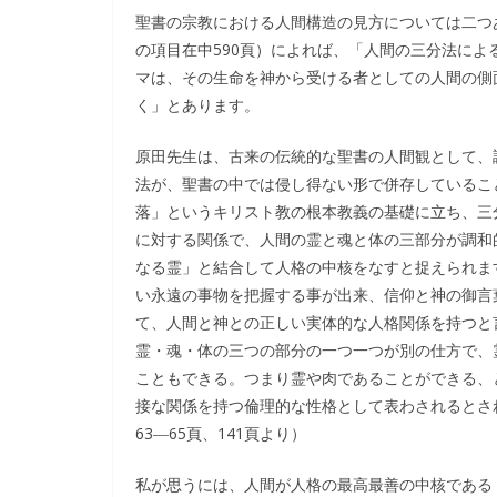
聖書の宗教における人間構造の見方については二つ
の項目在中590頁）によれば、「人間の三分法によ
マは、その生命を神から受ける者としての人間の側
く」とあります。
原田先生は、古来の伝統的な聖書の人間観として、
法が、聖書の中では侵し得ない形で併存しているこ
落」というキリスト教の根本教義の基礎に立ち、三
に対する関係で、人間の霊と魂と体の三部分が調和
なる霊」と結合して人格の中核をなすと捉えられま
い永遠の事物を把握する事が出来、信仰と神の御言
て、人間と神との正しい実体的な人格関係を持つと
霊・魂・体の三つの部分の一つ一つが別の仕方で、
こともできる。つまり霊や肉であることができる、
接な関係を持つ倫理的な性格として表わされるとされ
63―65頁、141頁より）
私が思うには、人間が人格の最高最善の中核である