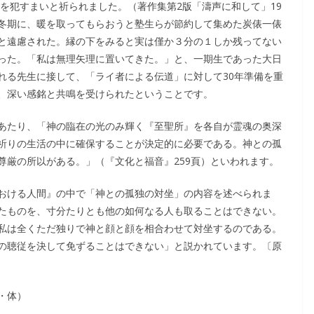
を犯すまいと祈られました。（著作集第2版「濤声に和して」19
冬期に、暖を取ってもらおうと塾生らが節約して集めた炭俵一俵
と遠慮された。縁の下をみると実は僅か３分の１しか残ってない
った。「私は無理矢理に置いてきた。」と、一期生であった大日
れる先生に接して、「ライ者による伝道」に対して30年準備を重
、深い感銘と共鳴を受けられたということです。
あたり、「神の臨在の光のみ輝く『至聖所』を各自が霊魂の奥深
祈りの生活の中に確保することが決定的に必要である。神との孤
尊厳の所以がある。」（『文化と福音』259頁）といわれます。
おける人間』の中で「神との孤独の対坐」の内容を述べられま
たものを、寸分たりとも他の如何なる人も取ることはできない。
私は全くただ独りで神と顔と顔を相合わせて対坐するのである。
の聴従を決して免ずることはできない」と説かれています。〔原
〕
・体）