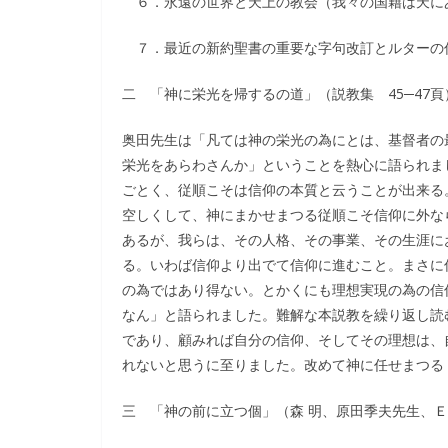
６．永遠の世界と天上の教会（我々の国籍は天に
７．最近の新約聖書の重要な字句改訂とルターの
二 「神に栄光を帰するの道」（説教集 45─47頁
奥田先生は「凡ては神の栄光の為にとは、基督者の
栄光をあらわさんか」ということを熱心に語られま
ごとく、従順こそは信仰の本質と云うことが出来る
空しくして、神にまかせまつる従順こそ信仰に外な
あるが、我らは、その人格、その事業、その生涯に
る。いわば信仰より出でて信仰に進むこと。まさに
の為ではあり得ない。とかくにも理想実現の為の信
なん」と語られました。難解な本説教を繰り返し読
であり、顧みれば自分の信仰、そしてその理想は、
れないと思うに至りました。改めて神に任せまつる
三 「神の前に立つ個」（森 明、原田季夫先生、