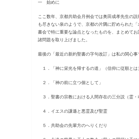
一 始めに
ここ数年、京都共助会月例会では奥田成孝先生の説
も尽きない泉のようで、京都の片隅に貯められた「
書会で特に重要な論点となったものを、まとめてお
諸問題を取り上げました。
最後の「最近の新約聖書の字句改訂」は私の関心事
１．「神に栄光を帰するの道」（信仰に従順とは
２．「神の前に立つ個として」
３．聖書の宗教における人間存在の三分説（霊・
４．イエスの謙遜と悪霊及び聖霊
５．共助会の先輩方のへりくだり