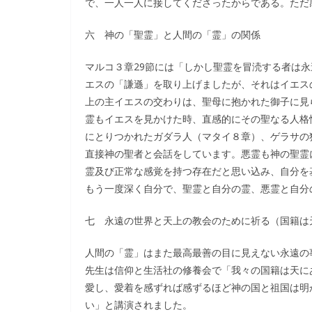
で、一人一人に接してくださったからである。ただ
六 神の「聖霊」と人間の「霊」の関係
マルコ３章29節には「しかし聖霊を冒涜する者は
エスの「謙遜」を取り上げましたが、それはイエス
上の主イエスの交わりは、聖母に抱かれた御子に見
霊もイエスを見かけた時、直感的にその聖なる人格
にとりつかれたガダラ人（マタイ８章）、ゲラサの
直接神の聖者と会話をしています。悪霊も神の聖霊
霊及び正常な感覚を持つ存在だと思い込み、自分を
もう一度深く自分で、聖霊と自分の霊、悪霊と自分
七 永遠の世界と天上の教会のために祈る（国籍は
人間の「霊」はまた最高最善の目に見えない永遠の
先生は信仰と生活社の修養会で「我々の国籍は天に
愛し、愛着を感ずれば感ずるほど神の国と祖国は明
い」と講演されました。