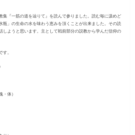
教集『一筋の道を辿りて』を読んで参りました。読む毎に汲めど
水瓶」の生命の水を味わう恵みを頂くことが出来ました。その読
話しようと思います。主として戦前部分の説教から学んだ信仰の
です。
）
魂・体）