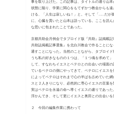
事を取り上げた。この記事は、タイトルの通り山本
状態に陥り、学業に関心をもてずかつ教会からも遠
ける、「人生は寂しいね！」と。そして「……だが
に、心臓を貫いたと山本は語っている。ここを読ん
な思いに包まれたことであった。
京都共助会月例会でタブロイド版『共助』誌掲載記
共助誌掲載記事選集』を北白川教会で作ることにな
通すことになった。当然のことながら、タブロイド
うち私の好きなものの１つは、「１つ魂を求めて」
して、すなわちイエスとペテロとの出会いの場面の
ているペテロの側にやってきて、ペテロにイエスを
によってペテロはそれまで心の半ばを占めていた網
スと２人きりになり、必然的に専心イエスの言葉を
実はペテロを永遠の命へ導くイエスの慮りであった
浮かんでき、そして更にイエスと奥田との出会いを
２ 今回の編集作業に携わって