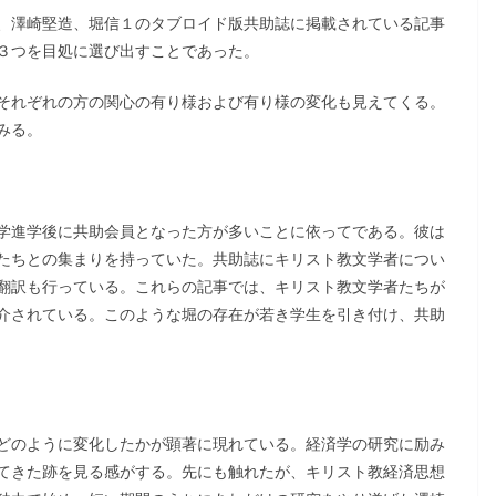
、澤崎堅造、堀信１のタブロイド版共助誌に掲載されている記事
３つを目処に選び出すことであった。
それぞれの方の関心の有り様および有り様の変化も見えてくる。
みる。
学進学後に共助会員となった方が多いことに依ってである。彼は
たちとの集まりを持っていた。共助誌にキリスト教文学者につい
翻訳も行っている。これらの記事では、キリスト教文学者たちが
介されている。このような堀の存在が若き学生を引き付け、共助
どのように変化したかが顕著に現れている。経済学の研究に励み
てきた跡を見る感がする。先にも触れたが、キリスト教経済思想