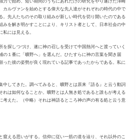
独力で始め、短い期間のうちにあれだけの研究をやり遂げた澤崎
、カルヴァンを始めとする偉大な先人達がそれぞれの時代の中で
る。先人たちのその取り組みが新しい時代を切り開いたのである
組みを解き明かすことにより、キリスト者として、日本社会の中
に私には見える。
所を探しつづけ、遂に神の召しを受けて中国熱河へと渡っていく
補の１番に「曠野へ」を選んだ。ひたすらに神の言葉を聞き届
願った彼の姿勢が良く現れている記事であったからである。私に
集中してきた。調べてみると、曠野とは原来『語る』と云う動詞
それは如何なることか。曠野とは人無き処であると誰もが考える
に考えた。（中略）それは神語るところ神の声の有る処と云う意
と窺える思いがする。信仰に従い一筋の道を辿り、それ以外のこ