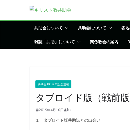
コ
ン
テ
ン
共助会について
共助会について
各地
ツ
雑誌「共助」について
関係教会の案内
へ
ス
キ
ッ
プ
共助会100周年記念連載
タブロイド版（戦前版
2019年4月10日
kjk
１ タブロイド版共助誌との出会い