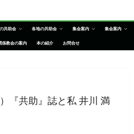
の共助会
各地の共助会
集会案内
集会案内
関係教会の案内
本の紹介
お問合せ
）『共助』誌と私 井川 満