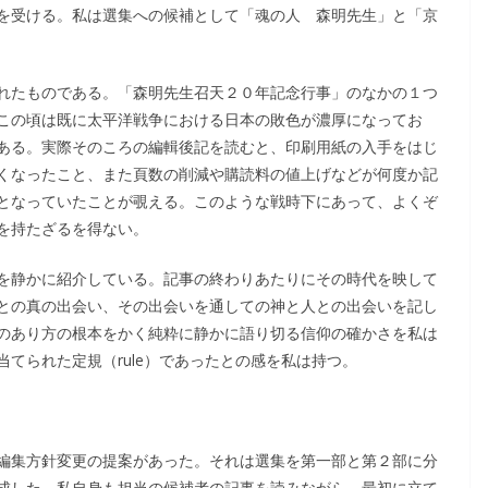
を受ける。私は選集への候補として「魂の人 森明先生」と「京
れたものである。「森明先生召天２０年記念行事」のなかの１つ
この頃は既に太平洋戦争における日本の敗色が濃厚になってお
ある。実際そのころの編輯後記を読むと、印刷用紙の入手をはじ
くなったこと、また頁数の削減や購読料の値上げなどが何度か記
となっていたことが覗える。このような戦時下にあって、よくぞ
を持たざるを得ない。
を静かに紹介している。記事の終わりあたりにその時代を映して
との真の出会い、その出会いを通しての神と人との出会いを記し
のあり方の根本をかく純粋に静かに語り切る信仰の確かさを私は
てられた定規（rule）であったとの感を私は持つ。
編集方針変更の提案があった。それは選集を第一部と第２部に分
成した。私自身も担当の候補者の記事を読みながら、最初に立て