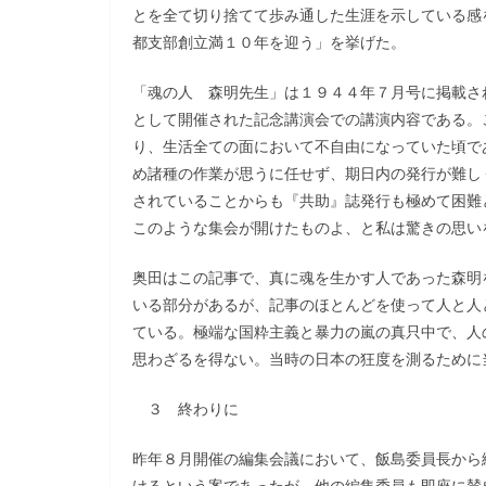
とを全て切り捨てて歩み通した生涯を示している感
都支部創立満１０年を迎う」を挙げた。
「魂の人 森明先生」は１９４４年７月号に掲載さ
として開催された記念講演会での講演内容である。
り、生活全ての面において不自由になっていた頃で
め諸種の作業が思うに任せず、期日内の発行が難し
されていることからも『共助』誌発行も極めて困難
このような集会が開けたものよ、と私は驚きの思い
奥田はこの記事で、真に魂を生かす人であった森明
いる部分があるが、記事のほとんどを使って人と人
ている。極端な国粋主義と暴力の嵐の真只中で、人
思わざるを得ない。当時の日本の狂度を測るために当
３ 終わりに
昨年８月開催の編集会議において、飯島委員長から
けるという案であったが、他の編集委員も即座に賛