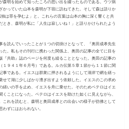
が森明を始めて知ったころの思い出を綴ったものである。ウツ病
ざかっていた山本を森明が下宿に訪ねてきた。そして森は語りか
孤独は罪を孕むよ」と。これらの言葉は山本の胸に深く響くと共
だとき、森明が私に「人生は寂しいね！」と語りかけられたよう
事を読んでいったことが１つの切掛けとなって、『奥田成孝先生
った。私もその刊行に携わった関係上、奥田の記事の全てに目を
版『共助』誌のページを何度も繰ることとなった。奥田の記事の
（１９４１年６月号）である。ルカ伝第５章１節から１１節に関
記事である。イエスは群衆に押されるようにして湖岸で網を繕っ
乗せて湖に少しばかり漕ぎ出すよう依頼した。イエスのこの求め
の繕いの手を止め、イエスを舟に乗せた。そのためペテロはイエ
聞くことになった。ペテロはイエスを助けた如くに見えながら、
。これを読むと、森明と奥田成孝との出会いの様子が彷彿として
思わずにはおられない。