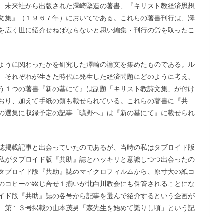
、未来社から出版された澤崎堅造の著書、『キリスト教経済思想
文集』（１９６７年）においてである。これらの著書刊行は、澤
を広く世に紹介せねばならないと思い編集・刊行の労を取ったこ
ように関わったかを研究した澤崎の論文を集めたものである。ル
、それぞれが生きた時代に発生した経済問題にどのように考え、
う１つの著書『新の墓にて』は副題「キリスト教詩文集」が付け
おり、加えて手紙の類も載せられている。これらの著書に『共
の選集に収録予定の記事「曠野へ」は『新の墓にて』に載せられ
誌掲載記事と出会っていたのであるが、当時の私はタブロイド版
私がタブロイド版『共助』誌とハッキリと意識しつつ出会ったの
タブロイド版『共助』誌のマイクロフィルムから、原寸大の紙コ
のコピーの綴じ合せ１揃いが北白川教会にも保管されることにな
イド版『共助』誌の各号から記事を選んで紹介するという企画が
、第１３号掲載の山本茂男「森先生を始めて識りし頃」という記