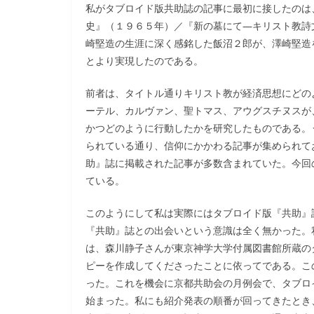
私がタブロイド版共助誌の記事に最初に接したのは
史』（１９６５年）／『新の墓にて―キリスト教詩
崎堅造の生涯に深く感銘した飯沼２郎が、澤崎堅造
とより実現したのである。
前者は、タイトル通りキリスト教が経済思想にどの
ーテル、カルヴァン、聖トマス、アウグスチヌスが
かつどのように行動したかを研究したものである。
られている通り、信仰にかかわる記事が集められて
助』誌に掲載された記事が多数含まれていた。今回
ている。
このようにして私は実際にはタブロイド版『共助』
『共助』誌との出会いという意識は全く無かった。
は、森川静子さんが東京神学大学付属図書館所蔵の
ピーを作成してくださったことに依ってである。こ
った。これを機会に京都共助会の月例会で、タブロ
始まった。私にも紹介発表の順番が回ってきたとき