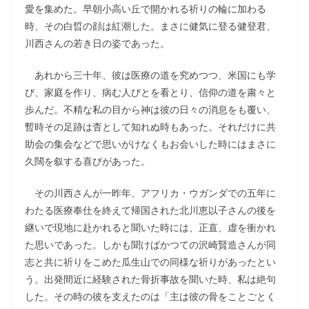
愛を集めた。早朝小高い丘で開かれる祈りの輪に加わる
時、その白晢の顔は紅潮した。まさに健気に登る健登君、
川西さんの若き日の姿であった。
あれから三十年、彼は医療の道を究めつつ、米国にも学
び、家庭を作り、病む人びとを看とり、信仰の道を粛々と
歩んだ。不精な私の目から神は彼の日々の消息をも覆い、
暫時その足跡は杳として知れぬ時もあった。それだけに共
助会の集会などで思いがけなくもお会いした時にはまさに
久闊を叙する喜びがあった。
その川西さんが一昨年、アフリカ・ウガンダでの五年に
わたる医療奉仕を終えて帰国された北川恵以子さんの後を
継いで現地に赴かれると聞いた時には、正直、虚を衝かれ
た思いであった。しかも聞けばかつての沢崎賢造さんが同
志と共に祈りをこめた瓜生山での同様な祈りがあったとい
う。出発間近に経験された骨折事故を聞いた時、私は絶句
した。その時の彼を支えたのは「主は彼の骨をことごとく