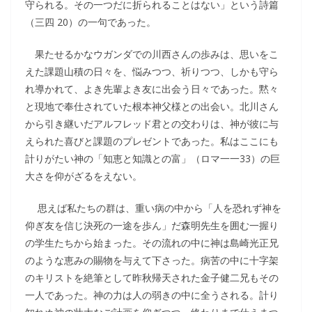
守られる。その一つだに折られることはない」という詩篇
（三四 20）の一句であった。
果たせるかなウガンダでの川西さんの歩みは、思いをこ
えた課題山積の日々を、悩みつつ、祈りつつ、しかも守ら
れ導かれて、よき先輩よき友に出会う日々であった。黙々
と現地で奉仕されていた根本神父様との出会い。北川さん
から引き継いだアルフレッド君との交わりは、神が彼に与
えられた喜びと課題のプレゼントであった。私はここにも
計りがたい神の「知恵と知識との富」（ロマ一一33）の巨
大さを仰がざるをえない。
思えば私たちの群は、重い病の中から「人を恐れず神を
仰ぎ友を信じ決死の一途を歩ん」だ森明先生を囲む一握り
の学生たちから始まった。その流れの中に神は島崎光正兄
のような恵みの賜物を与えて下さった。病苦の中に十字架
のキリストを絶筆として昨秋帰天された金子健二兄もその
一人であった。神の力は人の弱きの中に全うされる。計り