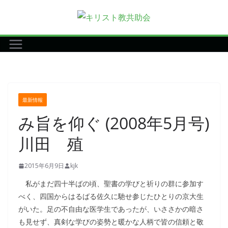
コ
ン
テ
ン
ツ
へ
ス
最新情報
キ
み旨を仰ぐ (2008年5月号)
ッ
プ
川田 殖
2015年6月9日
kjk
私がまだ四十半ばの頃、聖書の学びと祈りの群に参加す
べく、四国からはるばる佐久に馳せ参じたひとりの京大生
がいた。足の不自由な医学生であったが、いささかの暗さ
も見せず、真剣な学びの姿勢と暖かな人柄で皆の信頼と敬