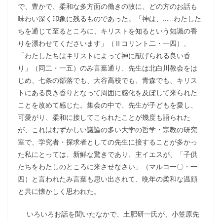
で、豊かで、柔和な多方面の働きの故に、どの方のお話も
味わい深く印象に残るものであった。「神は、……わたした
ちを通じて至るところに、キリストを知るという知識の香
りを漂わせてくださいます」（Ⅱコリント二・一四）、
「わたしたちはキリストによって神に献げられる良い香
り」（同二・一五）のみ言葉通り、先生は北白川教会をは
じめ、七条の部落でも、大谷高校でも、青森でも、キリス
トにある良き香りとなって周囲に感化を及ぼして来られた
ことを改めて感じた。集会の中で、先生が子どもを愛し、
可愛がり、柔和に接してこられたことが幾度も語られた
が、これはむずかしい議論の多い大学の哲学・宗教の研究
室で、学究者・探求者としての先生に接することが多かっ
た私にとっては、新鮮な驚きであり、主イエスが、「子供
たちをわたしのところに来させなさい」（マルコ一〇・一
四）と言われたみ言葉も思い出されて、晩年の柔和な温顔
と共に懐かしく思われた。
いろいろお話を聞いたなかで、土肥研一氏が、小笠原先