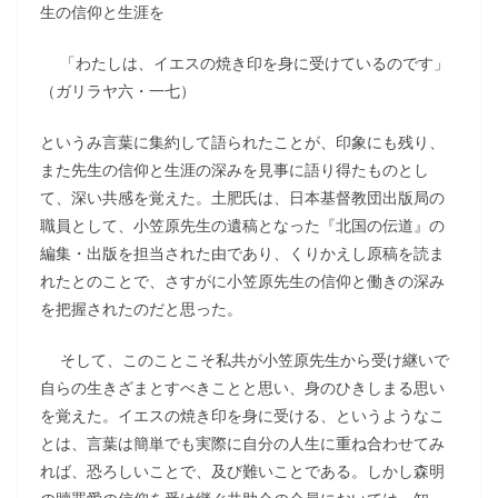
生の信仰と生涯を
「わたしは、イエスの焼き印を身に受けているのです」
（ガリラヤ六・一七）
というみ言葉に集約して語られたことが、印象にも残り、
また先生の信仰と生涯の深みを見事に語り得たものとし
て、深い共感を覚えた。土肥氏は、日本基督教団出版局の
職員として、小笠原先生の遺稿となった『北国の伝道』の
編集・出版を担当された由であり、くりかえし原稿を読ま
れたとのことで、さすがに小笠原先生の信仰と働きの深み
を把握されたのだと思った。
そして、このことこそ私共が小笠原先生から受け継いで
自らの生きざまとすべきことと思い、身のひきしまる思い
を覚えた。イエスの焼き印を身に受ける、というようなこ
とは、言葉は簡単でも実際に自分の人生に重ね合わせてみ
れば、恐ろしいことで、及び難いことである。しかし森明