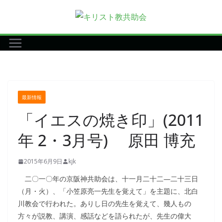
コ
ン
テ
ン
ツ
へ
ス
最新情報
キ
「イエスの焼き印」(2011
ッ
プ
年 2・3月号) 原田 博充
2015年6月9日
kjk
二〇一〇年の京阪神共助会は、十一月二十二―二十三日
（月・火）、「小笠原亮一先生を覚えて」を主題に、北白
川教会で行われた。ありし日の先生を覚えて、幾人もの
方々が説教、講演、感話などを語られたが、先生の偉大