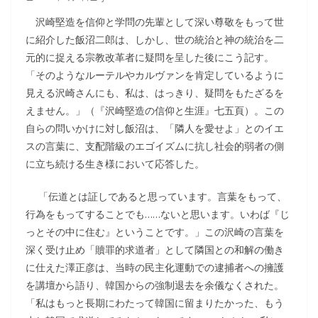
沢崎堅造を信仰と学問の先輩として深い尊敬をもって世
に紹介した飯沼二郎は、しかし、世の統治と神の統治を二
元的に捉える宗教改革者に疑問を呈した後にこう記す。
「そのようなルーテルやカルヴァンを肯定しているように
見える沢崎さんにも、私は、はっきり、疑問をもたざるを
えません。」（『沢崎堅造の信仰と生涯』七五頁）。この
自らの問いかけに対し飯沼は、「隣人を愛せよ」とのイエ
スの言葉に、支配階級のエゴイズムに抗し社会的弱者の側
に立ち続ける生き様において応答した。
「伝道とは証しであると思っています。言葉をもって、
行為をもってすることでも……ないと思います。いわば『じ
っとその中に住む』ということです。」この沢崎の言葉を
深く受け止め「贖罪的求道者」として隣国との和解の働き
に仕えた澤正彦は、当時の民主化運動での逮捕者への擁護
を講壇から語り、韓国からの強制退去を余儀なくされた。
「私はもっと長期にわたって韓国に留まりたかった、もう