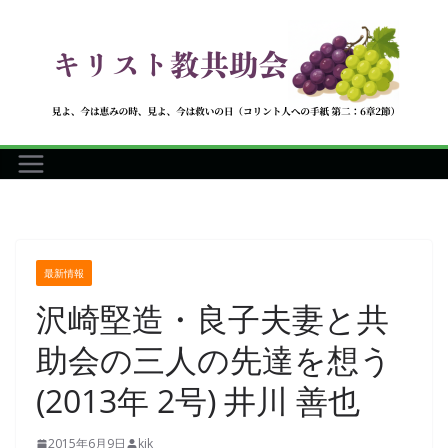
コ
ン
テ
ン
ツ
へ
ス
キ
ッ
プ
最新情報
沢崎堅造・良子夫妻と共
助会の三人の先達を想う
(2013年 2号) 井川 善也
2015年6月9日
kjk