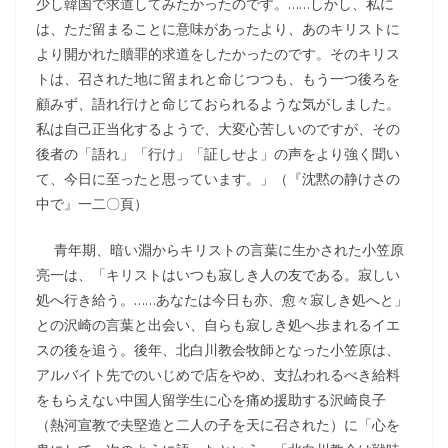
少し韓国で求道してみたかったのです。……しかし、私に
は、ただ留まることに意味があったより、あのキリストに
より開かれた贖罪的求道をしたかったのです。そのキリス
トは、召された地に留まれと命じつつも、もう一つ後ろを
顧みず、語れ行けと命じておられるような気がしました。
私は自己正当化するようで、大変心苦しいのですが、その
後者の「語れ」「行け」「証しせよ」の声をより強く聞い
て、今日に至ったと思っています。」（『沈黙の静けさの
中で』一二〇頁）
青年期、暗い淵からキリストの言葉に生かされた小笠原
亮一は、「キリストはいつも寂しき人の友である。寂しい
処へ行き給う。……あなたは今日も亦、愈々寂しき処へと」
との沢崎の言葉と出会い、自らも寂しき処へ歩まれるイエ
スの後を追う。後年、北白川教会牧師となった小笠原は、
アルバイト先でのいじめで店をやめ、支払われるべき給料
をもらえない中国人留学生に心を痛め援助する沢崎良子
（熱河宣教で夫堅造と二人の子を天に召された）に「心を