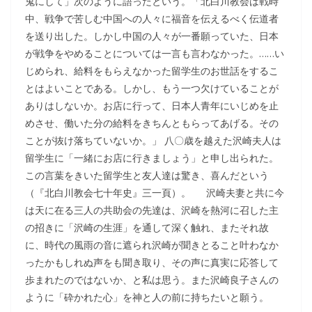
鬼にして」次のように語ったという。「北白川教会は戦時
中、戦争で苦しむ中国への人々に福音を伝えるべく伝道者
を送り出した。しかし中国の人々が一番願っていた、日本
が戦争をやめることについては一言も言わなかった。……い
じめられ、給料をもらえなかった留学生のお世話をするこ
とはよいことである。しかし、もう一つ欠けていることが
ありはしないか。お店に行って、日本人青年にいじめを止
めさせ、働いた分の給料をきちんともらってあげる。その
ことが抜け落ちていないか。」 八〇歳を越えた沢崎夫人は
留学生に「一緒にお店に行きましょう」と申し出られた。
この言葉をきいた留学生と友人達は驚き、喜んだという
（『北白川教会七十年史』三一頁）。 沢崎夫妻と共に今
は天に在る三人の共助会の先達は、沢崎を熱河に召した主
の招きに「沢崎の生涯」を通して深く触れ、またそれ故
に、時代の風雨の音に遮られ沢崎が聞きとること叶わなか
ったかもしれぬ声をも聞き取り、その声に真実に応答して
歩まれたのではないか、と私は思う。また沢崎良子さんの
ように「砕かれた心」を神と人の前に持ちたいと願う。