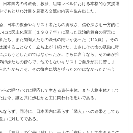
、日本国内の各教会、教派、組織レベルにおける本格的な支援運
中でもとりわけ目を見張る交流の内実を生み出した。
論、日本の教会やキリスト者たちの勇敢さ、信心深さを一方的に
いには民主化宣言（１９８７年）に至った政治的舞台の背景に
者たち、また知識人たちの決死の闘いがあった（115頁）。その
は屈することなく、立ち上がり続けた。まさにその命の鼓動に呼
に歩もうとしたのではなかったか。さらに言うなら、その命が抑
弟姉妹たちの傍らで、他でもないキリストご自身が共に苦しま
られたからこそ、その御声に聴き従ったのではなかっただろう
からの呼びかけに呼応して生きる責任主体、また人格主体として
たは今、誰と共に歩むかと主に問われる思いである。
みならず、同時に、日本国内に暮らす「隣人」への連帯としても
題」に対してである。
る。「在日」の定義は難しい。一人の「在日」として生きるこの