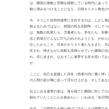
は、隣国が激動と苦難を経験している時代にあって
動に弾みをつけることになり、日韓キリスト教史の
今、そうした信仰的連帯に注目するのは、しかし無
称えるためではない。韓国の民主化闘争、そしてつ
は、無数の民衆たち、労働者たち、学生たち、宗教
志と肉体がどんなに打ちのめされようとも、かれら
応したからこそ、日本のキリスト者たちもまた、共
圧され、呻きながら鼓動を高鳴らせていた隣国の兄
れ、共に歩まれ、なおそこに連帯する友を招いてお
か。
ここに、自己を超越した存在（他者の内に働く神）
の人間の姿が胸に迫って浮かび上がる。そしてあな
以上にみる連帯の姿は、海を隔てた隣国に対しての
顕れていたことに心を留めたい。いわゆる「在日問
今日、この問題を十把一絡げに語ることは困難であ