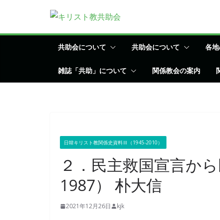
コ
ン
テ
ン
共助会について
共助会について
各地
ツ
雑誌「共助」について
関係教会の案内
へ
ス
キ
ッ
プ
日韓キリスト教関係史資料Ⅲ（1945-2010）
２．民主救国宣言から民
1987） 朴大信
2021年12月26日
kjk