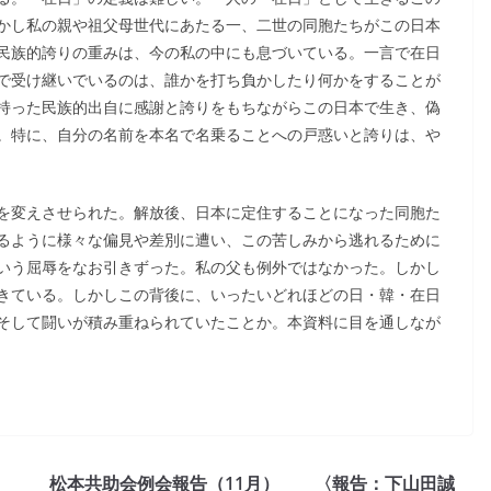
かし私の親や祖父母世代にあたる一、二世の同胞たちがこの日本
民族的誇りの重みは、今の私の中にも息づいている。一言で在日
で受け継いでいるのは、誰かを打ち負かしたり何かをすることが
持った民族的出自に感謝と誇りをもちながらこの日本で生き、偽
。特に、自分の名前を本名で名乗ることへの戸惑いと誇りは、や
を変えさせられた。解放後、日本に定住することになった同胞た
るように様々な偏見や差別に遭い、この苦しみから逃れるために
いう屈辱をなお引きずった。私の父も例外ではなかった。しかし
きている。しかしこの背後に、いったいどれほどの日・韓・在日
そして闘いが積み重ねられていたことか。本資料に目を通しなが
松本共助会例会報告（11月） 〈報告：下山田誠