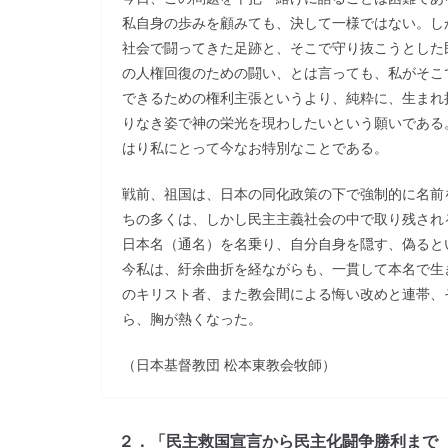
私自身の歩みを顧みても、決して一様ではない。し
社会で闘ってきた足跡と、そこで守り抜こうとした
の人権回復のための闘い、とは言っても、私がそこ
できるための権利主張というより、純粋に、生まれ
りなき姿で神の栄光を現わしたいという願いである
はり私にとって今なお特別なことである。
戦前、祖国は、日本の同化政策の下で強制的に名前
ちの多くは、しかし民主主義社会の中で取り残され
日本名（通名）を名乗り、自分自身を隠す、偽ると
今私は、紆余曲折を経ながらも、一貫して本名で生
のキリスト者、また教会間による悔い改めと連帯、
ら、胸が熱くなった。
（日本基督教団 松本東教会牧師）
２．「民主救国宣言から民主化闘争勝利まで