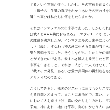
するという重荷が伴う。しかし、その重荷を背負う
「（御子の）生誕の喜びをわかちあいその交わりを
誕生の喜びは私たちに何をもたらすのか。
それはインマヌエルの出来事であった。しかしそれは
は我々と4 4 4 共におられる」（マタイ1：23
の離縁を決意したが、インマヌエルの出来事によっ
しさ（義）、すなわち神の愛に生きる自由が与えら
安と苦悩を共にした。そうしながら、しかしその重
とができたのである。愛すべき隣人を発見したと言
来事を生きること。それは、人が、一人ではなく、
〝我々〟の発見、あるいは愛の共同体の再創造をも
アリティなのである。
こうしてみると、韓国の兄弟たちに三度もクリスマ
える時節と相まって、まことに象徴的で、尊い。キ
において人を造り上げ、真の交わりを生み出し、平
栄光、神にあれ、地には平和、御心にかなう人にあ