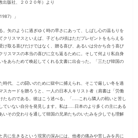
（新教出版社、２０２０年）より
987）」
る。矢のように過ぎゆく時の早さにあって、しばし心の温もりを
てクリスマスといえば、子どもの頃はただプレゼントをもらえる
受け取る喜びだけではなく、贈る喜び、あるいは分かち合う喜び
クリスマスの本当の喜びに立ち返るために。そして何より私自身
いをあらためて喚起してくれる文書に出会った。「三たび韓国の
た時代、この闘いのために獄中に捕えられ、そこで厳しい冬を過
マスカードを贈ろうと、一人の日本人キリスト者（肩書は「労働
けたものである。彼はこう述べる。「……これら隣人の戦いと苦し
していない自分を発見します。私は……日本のより多くの主にある
あいその交わりを通して韓国の兄弟たちのいたみを少しでも理解
と共に生きるという現実の深みには、他者の痛みや苦しみを共に