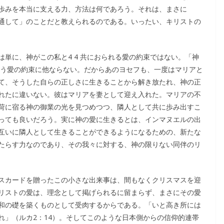
歩みを本当に支える力、方法は何であろう。それは、まさに
通して」のことだと教えられるのである。いったい、キリストの
単に、神がこの私と4 4 共におられる愛の約束ではない。「神
）という愛の約束に他ならない。だからあのヨセフも、一度はマリアと
て、そうした自らの正しさに生きることから解き放たれ、神の正
れたに違いない。彼はマリアを妻として迎え入れた。マリアの不
荷に宿る神の御業の光を見つめつつ、隣人として共に歩み出すこ
っても良いだろう。実に神の愛に生きるとは、インマヌエルの出
互いに隣人として生きることができるようになるための、新たな
たらす力なのであり、その我々に対する、神の限りない同伴のリ
スカードを贈ったこの小さな出来事は、間もなくクリスマスを迎
リストの愛は、理念として掲げられるに留まらず、まさにその愛
和の礎を築くものとして受肉するからである。「いと高き所には
れ」（ルカ2：14）。そしてこのような日本側からの信仰的連帯