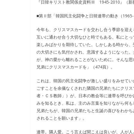
『日韓キリスト教関係史資料Ⅲ 1945-2010』
■第Ⅱ部「韓国民主化闘争と日韓連帯の動き（1965-1
今年も、クリスマスカードを交わし合う季節を迎え
互いに通わせ合う大切なひと時でもある。私にとっ
楽しみばかりを期待していた。しかしある時から、
の大切さにも気付かされ、意識するようになった。
が、神の愛から離れることがないために。そんな思
兄弟にクリスマスカードを」（474頁）。
これは、韓国の民主化闘争が激しい盛りをみせてい
ごすことを余儀なくされた隣国の兄弟たちにクリス
者・ＣＳ教師」）が、日本の教会等に連帯を呼びか
みを知るとき、私は、主のみ言葉を知りながら何も
兄弟たちが、韓国の兄弟たちと生誕の喜びをわかち
されることを願います」。
連帯。隣人愛。こう言えば聞こえは良いが、人が人