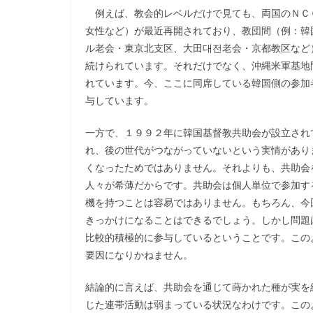
例えば、教会的レベルだけで見ても、両国のＮＣ
女性など）が最近再開されており、教団間（例：韓
ル老会・東京北支区、大田대전老会・京都教区など
続けられています。それだけでなく、沖縄米軍基地
れています。今、ここに同席している韓国側の参加
与しています。
一方で、１９９２年に韓国基督教共助会が設立され
れ、後の世代がつながっていないという実情があり
くなったためではありません。それよりも、共助会
人々が希薄だからです。共助会は個人単位で参加す
機を持つことは容易ではありません。もちろん、今
きっかけになることはできるでしょう。しかし問題
比較的積極的に参与しているということです。この
要因になりかねません。
結論的に言えば、共助会を通じて蒔かれた種が実を
じた連帯活動は弱まっている状況なわけです。この