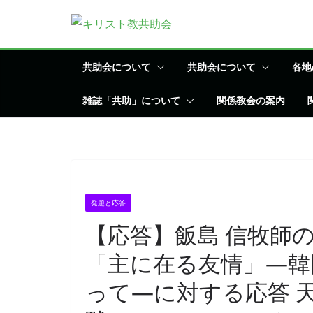
コ
ン
テ
ン
共助会について
共助会について
各地
ツ
雑誌「共助」について
関係教会の案内
へ
ス
キ
ッ
プ
発題と応答
【応答】飯島 信牧師
「主に在る友情」―韓
って―に対する応答 