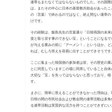
連帯もまたなくてはならないものでした。その国際
は、またその中心に日本の基督教共助会があったこ
の〈言葉〉で終わるのではなく、絶え間ない連帯の
けです。
その経験は、飯島先生の言葉通り「日韓両国の未来
度と取り戻す事のできない宝」ということになるで
が与える重みの前に「アーメン！」というほか、ど
れば、むしろ答えを容易に出すことができそうです
ここに集まった韓国側の参加者は皆、その歴史の重
とに同意していますこの場に同席していること自体
大切な「宝」を失ってはならないと思っており、様
す。
まさに、簡単に答えることができなかった理由は、
日韓の間の市民社会および教会間の連帯活動は多角
る連帯活動は実質的な活力を持つことができずにい