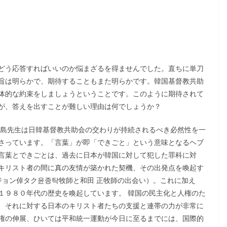
）
どう応答すればいいのか悩まざるを得ませんでした。直ちに単刀
旨は明らかで、期待することもまた明らかです。韓国基督教共助
体的な約束をしましょうということです。このように期待されて
が、答えを出すことが難しい理由は何でしょうか？
飯島先生は日韓基督教共助会の交わりが持続されるべき必然性を一
さっています。「言葉」が即「できごと」という意味となるヘブ
言葉とできごとは、過去に日本が韓国に対して犯した罪科に対
キリスト者の間に真の友情が築かれた契機、その出発点を喚起す
ジョン倬タク윤종탁牧師と和田 正牧師の出会い）。これに加え
１９８０年代の歴史を喚起しています。 韓国の民主化と人権のた
、それに対する日本のキリスト者たちの支援と連帯の力が非常に
権の伸展、ひいては平和統一運動が今日に至るまでには、国際的