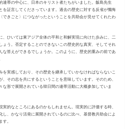
的連帯の中心に、日本のキリスト者たちがいました。飯島先生
とを証言してくださっています。過去の歴史に対する反省が懺悔
〈できごと〉につながったということを共助会が見せてくれたわ
に、ひいては東アジア全体の平和と和解実現に向けた歩みに、二
しょう。否定することのできないこの歴史的な真実、そしてそれ
んな答えができるでしょうか。このように、歴史的重みの前であ
。
みを実感しており、その歴史を継承していかなければならないこ
が、その志を共にするということを意味しています。そのため、
々な形で展開されている韓日間の連帯活動に大概参加していま
現実的なところにあるのかもしれません。現実的に評価する時、
化し、かなり活発に展開されているのに比べ、基督教共助会によ
ます。