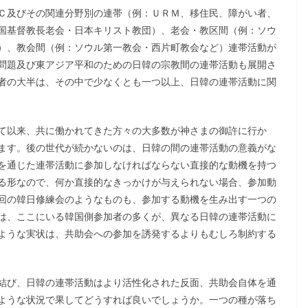
Ｃ及びその関連分野別の連帯（例：ＵＲＭ、移住民、障がい者、
国基督教長老会・日本キリスト教団）、老会・教区間（例：ソウ
）、教会間（例：ソウル第一教会・西片町教会など）連帯活動が
問題及び東アジア平和のための日韓の宗教間の連帯活動も展開さ
者の大半は、その中で少なくとも一つ以上、日韓の連帯活動に関
て以来、共に働かれてきた方々の大多数が神さまの御許に行か
ます。後の世代が続かないのは、日韓の間の連帯活動の意義がな
を通じた連帯活動に参加しなければならない直接的な動機を持つ
る形なので、何か直接的なきっかけが与えられない場合、参加動
回の韓日修練会のようなものも、参加する動機を生み出す一つの
は、ここにいる韓国側参加者の多くが、異なる日韓の連帯活動に
ような実状は、共助会への参加を誘発するよりもむしろ制約する
結び、日韓の連帯活動はより活性化された反面、共助会自体を通
ような状況で果してどうすれば良いでしょうか。一つの種が落ち