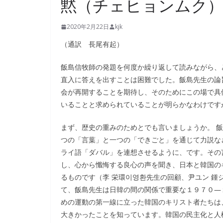
黙（チェヒョンムク
2020年2月22日
kjk
（通訳 長尾有起）
飯島信牧師の発題を何度か繰り返して読みながら、
直入に答えを出すことは困難でした。飯島先生の論
会が再開することを期待し、そのためにこの場で具
いることと求められていることが明らかなわけです
まず、歴史の重みのためとでも言いましょうか。 
つの「言葉」と一つの「できごと」を通じて力説な
ライ語「ダバル」を連想させるように、です。その
し、心から懺悔する良心の声を聞き、日本と韓国の
るものです（李 栄環이영환先生の回顧、尹ユン 鍾
て、飯島先生は日韓の間の関係で重要な１９７０―
めの運動の第一線に立った韓国のキリスト者たちは
大きかったことを知っています。韓国の民主化と人