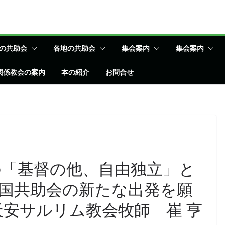
の共助会
各地の共助会
集会案内
集会案内
関係教会の案内
本の紹介
お問合せ
の「基督の他、自由独立」と
国共助会の新たな出発を願
天安サルリム教会牧師 崔 亨