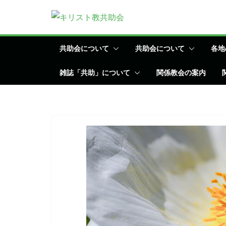
コ
ン
テ
ン
共助会について
共助会について
各地
ツ
雑誌「共助」について
関係教会の案内
へ
ス
キ
ッ
プ