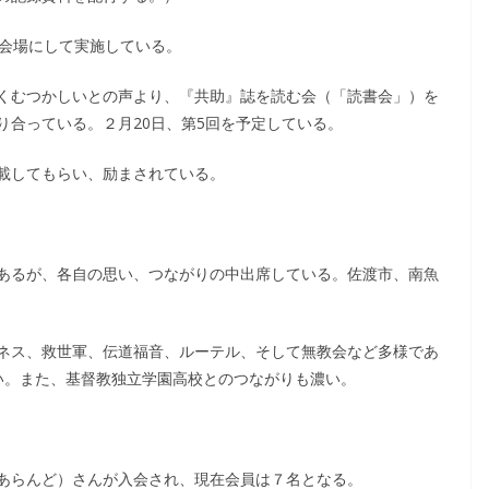
を会場にして実施している。
くむつかしいとの声より、『共助』誌を読む会（「読書会」）を
り合っている。２月20日、第5回を予定している。
載してもらい、励まされている。
あるが、各自の思い、つながりの中出席している。佐渡市、南魚
ネス、救世軍、伝道福音、ルーテル、そして無教会など多様であ
い。また、基督教独立学園高校とのつながりも濃い。
あらんど）さんが入会され、現在会員は７名となる。