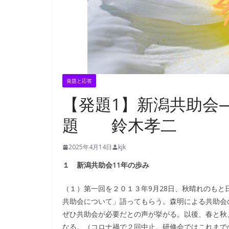
発題と応答
【発題1】新潟共助会
題 鈴木孝二
2025年4月14日
kjk
１ 新潟共助会11年の歩み
（１）第一回を２０１３年9月28日、秋晴れのも
共助会について」語ってもらう。森明による共助会
ぜひ共助会が必要だとの声が挙がる。以後、春と秋、
なる。（コロナ禍で２回中止。研修会ではこれまで