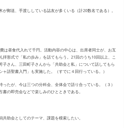
木が郵送、手渡ししている誌友が多くいる（計20数名である）。
会費は昼食代入れて千円。活動内容の中心は、出席者同士が、お互
拝形式で「私の歩み」を話てもらう。21回のうち10回以上、こ
芳子さん、三田町子さんから「共助会と私」について話してもら
シャ語聖書入門」も実施した。（すでに４回行っている。）
持ったが、今は三つの分科会、全体会で語り合っている。（３）
古書の即売会などで楽しみのひとときである。
潟共助会としてのテーマ、課題を模索したい。