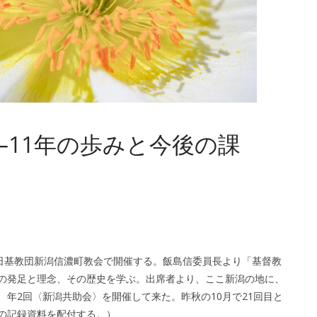
―11年の歩みと今後の課
と日基教団新潟信濃町教会で開催する。飯島信委員長より「基督教
の発足と理念、その歴史を学ぶ。出席者より、ここ新潟の地に、
年2回〈新潟共助会〉を開催して来た。昨秋の10月で21回目と
の記録資料を配付する。）