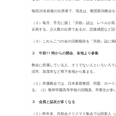
毎回20名前後の出席者で、現在は、教団新潟教会
（２）毎月、手元に届く『共助』誌は、レベルが高
企画する。少人数の出席であるが、読後感想など語
（３）これら二つの会の活動報告を『共助』誌に掲
２ 午前11 時からの開会、各地より参集
教会に所属している人、そうでない人といろいろで
沼市、加茂市など県下各地から集まる。
（１）所属教会では、日本基督教団、同盟、ホーリ
る。（2）敬和学園高等学校の旧職員、卒業生が多
３ 会員と誌友が多くなる
（１）昨年末、共助会クリスマス集会で山田新人（