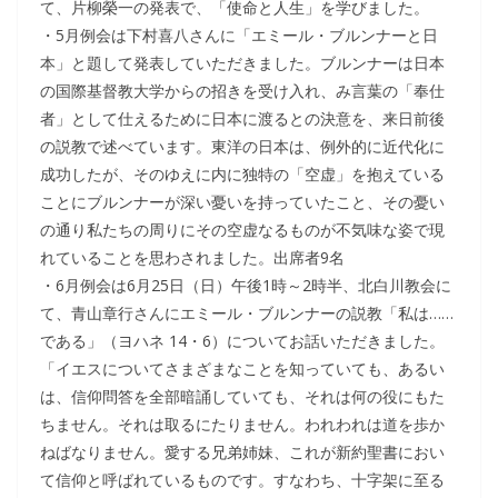
て、片柳榮一の発表で、「使命と人生」を学びました。
・5月例会は下村喜八さんに「エミール・ブルンナーと日
本」と題して発表していただきました。ブルンナーは日本
の国際基督教大学からの招きを受け入れ、み言葉の「奉仕
者」として仕えるために日本に渡るとの決意を、来日前後
の説教で述べています。東洋の日本は、例外的に近代化に
成功したが、そのゆえに内に独特の「空虚」を抱えている
ことにブルンナーが深い憂いを持っていたこと、その憂い
の通り私たちの周りにその空虚なるものが不気味な姿で現
れていることを思わされました。出席者9名
・6月例会は6月25日（日）午後1時～2時半、北白川教会に
て、青山章行さんにエミール・ブルンナーの説教「私は……
である」（ヨハネ 14・6）についてお話いただきました。
「イエスについてさまざまなことを知っていても、あるい
は、信仰問答を全部暗誦していても、それは何の役にもた
ちません。それは取るにたりません。われわれは道を歩か
ねばなりません。愛する兄弟姉妹、これが新約聖書におい
て信仰と呼ばれているものです。すなわち、十字架に至る