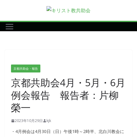
コ
ン
テ
ン
ツ
へ
ス
キ
京都共助会・報告
ッ
京都共助会4月・5月・6月
プ
例会報告 報告者：片柳
榮一
2023年10月29日
kjk
・4月例会は4月30日（日）午後1時～2時半、北白川教会に