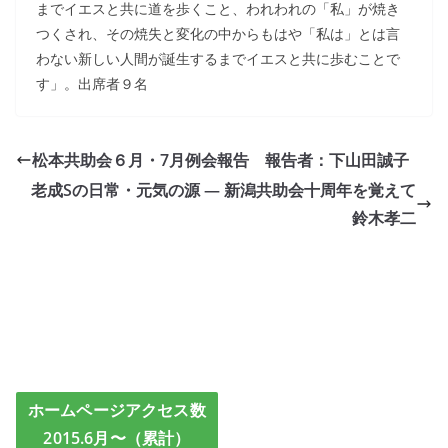
までイエスと共に道を歩くこと、われわれの「私」が焼き
つくされ、その焼失と変化の中からもはや「私は」とは言
わない新しい人間が誕生するまでイエスと共に歩むことで
す」。出席者９名
松本共助会６月・7月例会報告 報告者：下山田誠子
老成Sの日常・元気の源 — 新潟共助会十周年を覚えて
鈴木孝二
ホームページアクセス数
2015.6月〜（累計）