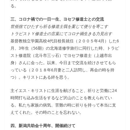
る。
三、コロナ禍での一日一生、ヨセフ修道士との交流
世俗捨てひたすら祈る修道士我を案じて便りを寄こす
トラピストＹ修道士の言葉にてコロナ禍生きる力見出す
基督教独立学園高校4代目校長就任（２００５年4月）した6
月、3年生（56期）の北海道修学旅行に同行した時、トラピ
スト修道院（北斗市三ッ石）でヨセフ修道士（上越市出
身）さんに会った。以来、今日まで交流を続けさせてもら
っている（２０１８年6月妻と二人訪問し、再会の時を持
つ）。キリストにある絆を思う。
主イエス・キリストに生涯を献げること、祈りと労働に24
時間打ち込み生活をするなど沢山のことを教えられてい
る。私たち家族の病気、苦難の時に祈りを持って本当に支
えてくれた。その時のことを忘れない。
四、新潟共助会十周年、開催続けて