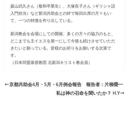
庭山武久さん（敬和卒業生）、大塚良子さん（ギリシャ語
入門担当）など新潟共助会との絆で毎回出席の方々もい
て、一つの特徴を作り出している。
新潟教会を会場にしての開催、多くの方々の協力のもと、
どこまでも主イエスを第一にして今後も続けさせていただ
きたいと願っている。皆様のお祈りをお願いする次第で
す。
（日本同盟基督教団 北新潟キリスト教会員）
京都共助会4月・5月・6月例会報告 報告者：片柳榮一
私は神の召命を聞いたか？ H.Y