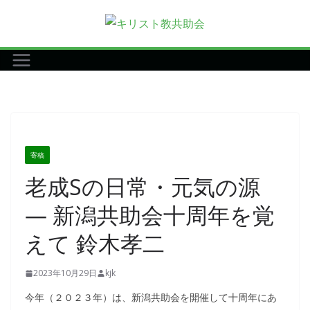
コ
ン
テ
ン
ツ
へ
ス
キ
寄稿
ッ
老成Sの日常・元気の源
プ
— 新潟共助会十周年を覚
えて 鈴木孝二
2023年10月29日
kjk
今年（２０２３年）は、新潟共助会を開催して十周年にあ