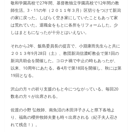
敬和学園高校で27年間、基督教独立学園高校で12年間の教
師生活。3・11の年（２０１１年３月）区切りをつけて新潟
の家に戻った。しばらく空き家にしていたこともあって家
は荒れていた。退職金をもとに各所をリフォームした。少
しはまともになったが十分とはいえない。
それから2年、飯島委員長の提言で、小淵康而先生らと共に
２０１３年9月28日（土）、教団新潟信濃町教会で第1回の
新潟共助会を開催した。コロナ禍で中止の時もあったが、
以来、10周年にあたる。春4月で第18回を開催し、秋には第
19回となる。
沢山の方々の祈り支援のもと今につながっている。毎回20
数名の方々が出席される。
佐渡の小野 弘牧師、南魚沼の木田洋子さんと県下各地よ
り、福島の櫻井牧師夫妻も時々出席される（紀子夫人召さ
れて残念！）。