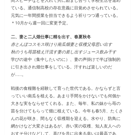
間スピーチなどを入れて共に励まし合って学校生活を進め
ている。通信制高校の存在意義に目覚めさせられている。
元気に一年間授業を担当できるよう祈りつつ通っている。
＊10月から週一回に変更予定。
二、妻と二人畑仕事に精を出す、春夏秋冬
赤とんぼコスモス咲けり南瓜畑妻と収穫父母思い出す
秋のうち苺苗植え汗流す妻の差し出すジュース飲み干す
学びの途中（集中したいのに）、妻の声掛けで半ば強制的
に引き出され畑仕事をしている。汗すれば楽しいのだ
が……。
戦後の食糧難を経験して育った世代である。かならずと言
っていい南瓜を植える。あまり手間をかけないでも何個か
大きな実をならせてくれる。また、毎年、私の妹から苺の
苗を分けてもらって畑に植えている。今年も春5月、たくさ
んの花が咲き、間もなく収穫期を迎える。水やり、防鳥に
網かけなど大変さはあるが、赤い実の収穫、知人友人への
おすそ分けなどして、喜びを共に出来る幸いは最高であ