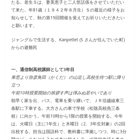
たる。老生Ｓは、妻美恵子と二人世話係をさせていただい
て来た。年81歳（１９４２年８月生）Ｓの最近の様子をお
知らせして、秋の第19回開催を覚えてお祈りいただきたい
と願います。
ジャングルで生活する、Kanpetlet (S さんが住んでいた町)
からの避難民
一、通信制高校講師として3年目
車窓より弥彦角田（かくだ） の山近し高校生待つ駅に降り
立つ
午前10時授業開始の挨拶す声は弾みぬ若やいであり
朝早く家を出、バス、電車を乗り継いで、ＪＲ信越線東三
条駅に下車する。大方さんの車で学校（松陰高校燕三条
校）に向かう。午前10時から1限の授業を開始する。今年
は、火曜日（主に1年生）と木曜日（2、3年生対象）の2回
出校する。担当は国語科で、教科書に準拠しつつ、時に3分