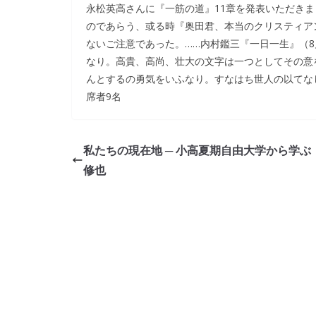
永松英高さんに『一筋の道』11章を発表いただき
のであらう、或る時『奥田君、本当のクリスティア
ないご注意であった。……内村鑑三『一日一生』（8月
なり。高貴、高尚、壮大の文字は一つとしてその意
んとするの勇気をいふなり。すなはち世人の以てな
席者9名
私たちの現在地 ─ 小高夏期自由大学から学ぶ
修也