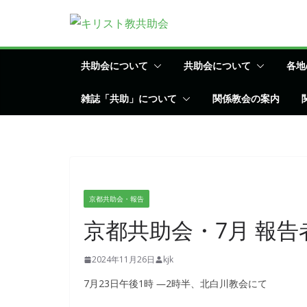
コ
ン
テ
ン
共助会について
共助会について
各地
ツ
雑誌「共助」について
関係教会の案内
へ
ス
キ
ッ
プ
京都共助会・報告
京都共助会・7月 報告
2024年11月26日
kjk
7月23日午後1時 ―2時半、北白川教会にて