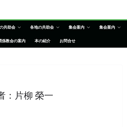
の共助会
各地の共助会
集会案内
集会案内
関係教会の案内
本の紹介
お問合せ
者：片柳 榮一