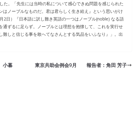
ました。「先生には当時の私について感心できぬ問題を感じられた
ンはノーブルなものだ。君は君らしく生き給え』という思いがけ
2日）『日本語に訳し難き英語の一つはノーブル(noble) なる語
を通ずるに足らず。ノーブルとは理想を抱懐して、これを実行せ
し難しと信じる事を敢へてなさんとする気品をいふなり』」。出
 小暮
東京共助会例会9月 報告者：角田 芳子