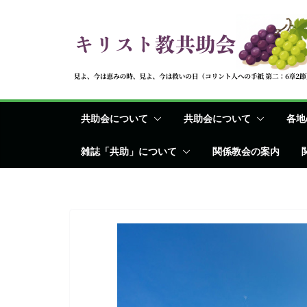
コ
ン
テ
ン
ツ
へ
共助会について
共助会について
各地
ス
キ
雑誌「共助」について
関係教会の案内
ッ
プ