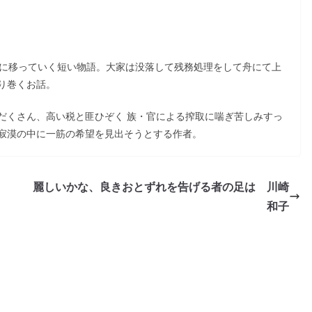
京に移っていく短い物語。大家は没落して残務処理をして舟にて上
り巻くお話。
くさん、高い税と匪ひぞく 族・官による搾取に喘ぎ苦しみすっ
寂漠の中に一筋の希望を見出そうとする作者。
麗しいかな、良きおとずれを告げる者の足は 川崎
和子