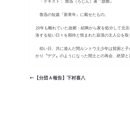
・テキスト： 魯迅（ろじん）著『故郷』
魯迅の短篇『新青年』に載せたもの。
20年も離れていた故郷・紹興から家を処分して北
洛する短い日々を期待と恨まれた寂漠の主人公を取
幼い日、共に遊んだ閏ルントウ土少年は貧困と子だ
かり〝デグ〟のようになった閏土との再会、絶望と
【分団Ａ報告】下村喜八