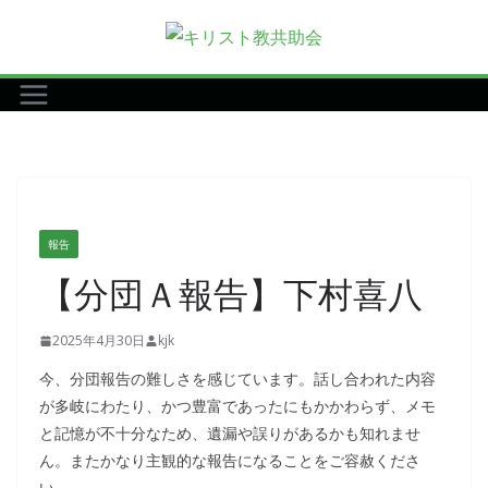
コ
ン
テ
ン
ツ
へ
ス
キ
報告
ッ
【分団Ａ報告】下村喜八
プ
2025年4月30日
kjk
今、分団報告の難しさを感じています。話し合われた内容
が多岐にわたり、かつ豊富であったにもかかわらず、メモ
と記憶が不十分なため、遺漏や誤りがあるかも知れませ
ん。またかなり主観的な報告になることをご容赦くださ
い。