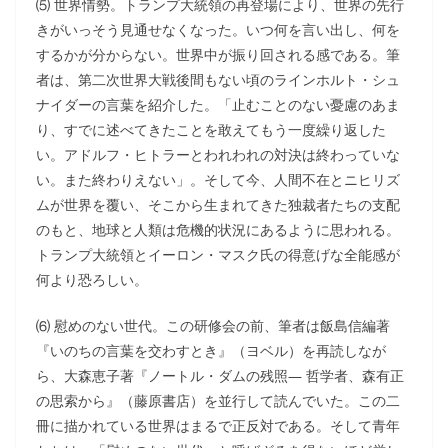
⑸ 世界情勢。トランプ大統領の再登場により、世界の先行
きがいっそう見通せなくなった。いつ何を言い出し、何を
するかが分からない。世界中が振り回される感である。筆
者は、第二次世界大戦後間もない頃のラインホルト・シュ
ナイダーの言葉を紹介した。「止むことのない憂慮のあま
り、すでに述べてきたことを敢えてもう一度繰り返した
い。アドルフ・ヒトラーとわれわれの対決は終わっていな
い。また終わりえない」。そして今、人間不在とニヒリズ
ムが世界を覆い、そこから生まれてきた独裁者たちの支配
のもと、地球と人類は危機的状況にあるように思われる。
トランプ大統領とイーロン・マスク氏の得意げな全能感が
何より恐ろしい。
⑹ 慰めのない世代。この研修会の前、筆者は飯島信編著
『いのちの言葉を交わすとき』（ヨベル）を再読しなが
ら、大森恵子著『ノートル・ダムの残照― 哲学者、森有正
の思索から』（藤原書店）を並行して読んでいた。この二
冊に描かれている世界はまるで正反対である。そして青年