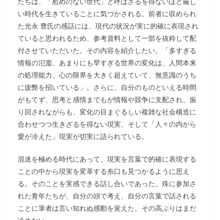
たちは、「慰めのない世代」と呼ばざるを得ないほど厳し
い時代を生きていることに気づかされる。前者に収められ
た光永 豊氏の感話には、現代の状況が実に的確に表現され
ていると思われるため、参考資料として一部を抜粋して配
付させていただいた。その内容を紹介したい。「多すぎる
情報の氾濫、あまりにも早すぎる世界の変化は、人間本来
の処理能力、心の限界を大きく超えていて、無意識のうち
に疲弊を招いている」。さらに、自分のものといえる時間
がもてず、思考と感情までもが情報や競争に支配され、振
り回されながらも、変化の目まぐるしい複雑な社会構造に
合わせつつ生きざるを得ない現実、そして「人々の内から
愛が冷えた」現実が切実に語られている。
混迷を極める時代にあって、現実を言葉で的確に表現する
ことの中から現実を変革する糸口も見つかるように思え
る。そのことを実感できる話し合いであった。殊に参加さ
れた青年たちが、自分の頭で考え、自分の言葉で話される
ことに筆者は言い知れぬ感動を覚えた。その高ぶりはまだ