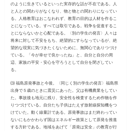
のように生きているといった実存的な話が不在である。人
と人との関わりがなくなり、物と物との関わりになってい
る。人格教育はおこなわれず、教育の目的は人材を作るこ
とになっている。すべては取引である。戦争を促進するこ
とにならないかと心配である。〈別の学生の発言〉人々は
将来に対して不安をもち、絶望的にすらなっているが、絶
望的な現実に気づきたくないために、無関心でありつづけ
ている。「今が幸せで良かったね」と、自分と自分の周
辺、家族の平安・安心を守ろうとして自分を閉ざしてい
る。
⑶ 福島原発事故と今後。〈同じく別の学生の発言〉福島県
出身で５歳のときに震災にあった。父は有機農業をしてい
た。事故後も地元に残り、安全性を検査するため作物を作
りつづけている。自分たち子供はたえず放射線探知機をつ
けていた。動く線量計である。原発事故はまだ終わってい
ないにもかかわらず国はエネルギー政策として原発を推進
する方針である。地域をあげて「原発は安全」の教育が行