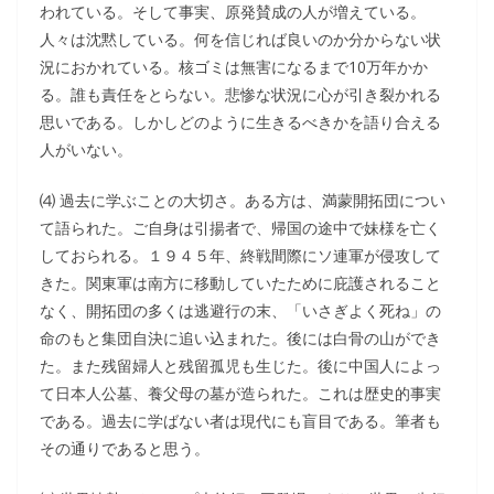
われている。そして事実、原発賛成の人が増えている。
人々は沈黙している。何を信じれば良いのか分からない状
況におかれている。核ゴミは無害になるまで10万年かか
る。誰も責任をとらない。悲惨な状況に心が引き裂かれる
思いである。しかしどのように生きるべきかを語り合える
人がいない。
⑷ 過去に学ぶことの大切さ。ある方は、満蒙開拓団につい
て語られた。ご自身は引揚者で、帰国の途中で妹様を亡く
しておられる。１９４５年、終戦間際にソ連軍が侵攻して
きた。関東軍は南方に移動していたために庇護されること
なく、開拓団の多くは逃避行の末、「いさぎよく死ね」の
命のもと集団自決に追い込まれた。後には白骨の山ができ
た。また残留婦人と残留孤児も生じた。後に中国人によっ
て日本人公墓、養父母の墓が造られた。これは歴史的事実
である。過去に学ばない者は現代にも盲目である。筆者も
その通りであると思う。