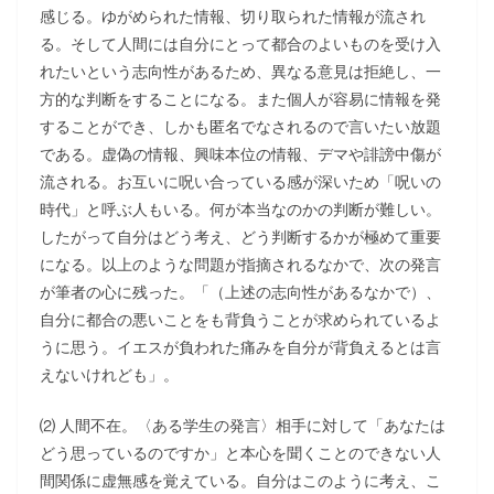
感じる。ゆがめられた情報、切り取られた情報が流され
る。そして人間には自分にとって都合のよいものを受け入
れたいという志向性があるため、異なる意見は拒絶し、一
方的な判断をすることになる。また個人が容易に情報を発
することができ、しかも匿名でなされるので言いたい放題
である。虚偽の情報、興味本位の情報、デマや誹謗中傷が
流される。お互いに呪い合っている感が深いため「呪いの
時代」と呼ぶ人もいる。何が本当なのかの判断が難しい。
したがって自分はどう考え、どう判断するかが極めて重要
になる。以上のような問題が指摘されるなかで、次の発言
が筆者の心に残った。「（上述の志向性があるなかで）、
自分に都合の悪いことをも背負うことが求められているよ
うに思う。イエスが負われた痛みを自分が背負えるとは言
えないけれども」。
⑵ 人間不在。〈ある学生の発言〉相手に対して「あなたは
どう思っているのですか」と本心を聞くことのできない人
間関係に虚無感を覚えている。自分はこのように考え、こ