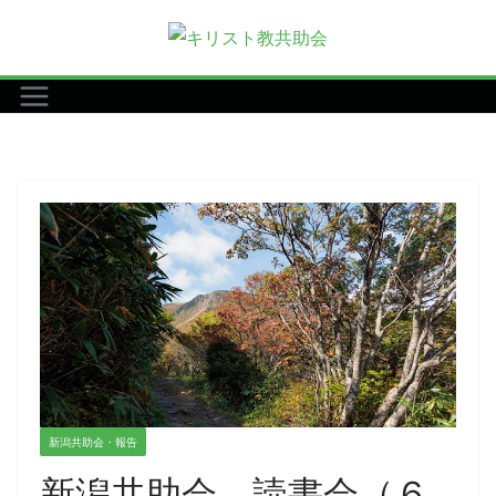
コ
ン
テ
ン
ツ
へ
ス
キ
ッ
プ
新潟共助会・報告
新潟共助会 読書会（６