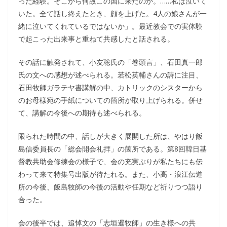
った経験。そこから何故この国に来たのか。……私は泣いて
いた。全て話し終えたとき、顔を上げた。4人の娘さんが一
緒に泣いてくれているではないか」。最近教会での実体験
で起こった出来事と重ねて共感したと話される。
その話に触発されて、小友聡氏の「巻頭言」、石田真一郎
氏の文への感想が述べられる。若松英輔さんの詩に注目、
石田牧師ガラテヤ書講解の中、カトリックのシスターから
のお母様宛の手紙についての箇所が取り上げられる。併せ
て、講解の今後への期待も述べられる。
限られた時間の中、話しが大きく展開した所は、やはり飯
島信委員長の「総会開会礼拝」の箇所である。第8回韓日基
督教共助会修練会の様子で、会の充実ぶりが私たちにも伝
わって来て特集号出版が待たれる。また、小高・浪江伝道
所の今後、飯島牧師の今後の活動や任期など祈りつつ語り
合った。
会の後半では、追悼文の「志垣暹牧師」の生き様への共