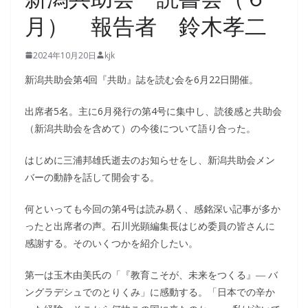
月） 報告者 鈴木孝二
2024年10月20日
kjk
新潟共助会第4回『共助』誌を読む会を6月22日開催。
出席者5名。主に6月発行の第4号に集中し、読後感と共助会
（新潟共助会を含めて）の今後について語り合った。
はじめに三浦邦雄氏逝去のお知らせをし、新潟共助会メン
バーの動静を話して開会する。
何といっても今回の第4号は読み易く、感銘深い記事が多か
ったと出席者の声。石川光顕編集長はじめ委員の皆さんに
感謝する。そのいくつかを紹介したい。
第一は玉木由美氏の「『教育こそが、未来をつくる』― バ
ングラデシュでのとりくみ」に感動する。「日本での辛か