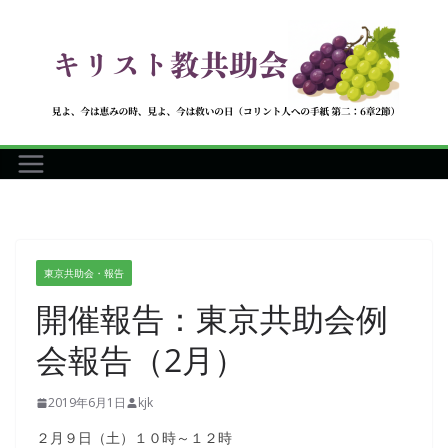
コ
ン
テ
ン
ツ
へ
ス
キ
ッ
プ
東京共助会・報告
開催報告：東京共助会例
会報告（2月）
2019年6月1日
kjk
２月９日（土）１０時～１２時