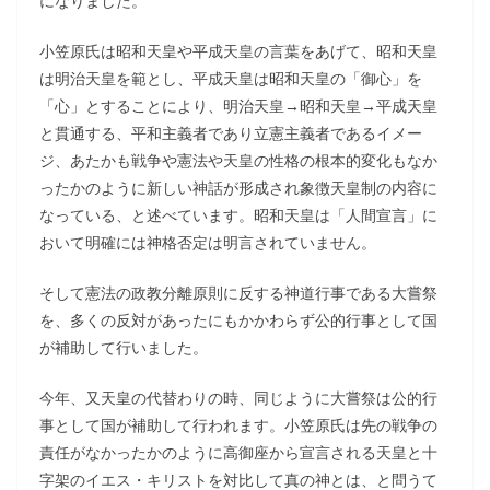
になりました。
小笠原氏は昭和天皇や平成天皇の言葉をあげて、昭和天皇
は明治天皇を範とし、平成天皇は昭和天皇の「御心」を
「心」とすることにより、明治天皇→昭和天皇→平成天皇
と貫通する、平和主義者であり立憲主義者であるイメー
ジ、あたかも戦争や憲法や天皇の性格の根本的変化もなか
ったかのように新しい神話が形成され象徴天皇制の内容に
なっている、と述べています。昭和天皇は「人間宣言」に
おいて明確には神格否定は明言されていません。
そして憲法の政教分離原則に反する神道行事である大嘗祭
を、多くの反対があったにもかかわらず公的行事として国
が補助して行いました。
今年、又天皇の代替わりの時、同じように大嘗祭は公的行
事として国が補助して行われます。小笠原氏は先の戦争の
責任がなかったかのように高御座から宣言される天皇と十
字架のイエス・キリストを対比して真の神とは、と問うて