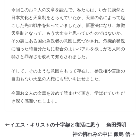
今回このお２人の文章を読んで、私たちは、いかに漠然と
日本文化と天皇制をとらえていたか、天皇の名によって起
こした先の戦争を知っていましたが、新憲法になり、象徴
天皇制となって、もう大丈夫と思っていたのではないか。
その裏にある国の為政者の意図に気づかされ、危機的状況
に陥った時自分たちに都合のよいバアルを欲しがる人間の
弱さと罪深さを改めて知らされました。
そして、そのような意図をもって存在し、参政権や言論の
自由もない天皇の人権にも思いをはせました。
今回お２人の文章を改めて読ませて頂き、学ばせていただ
き深く感謝いたします。
イエス・キリストの十字架と復活に思う 角田秀明
神の憐れみの中に 飯島 信