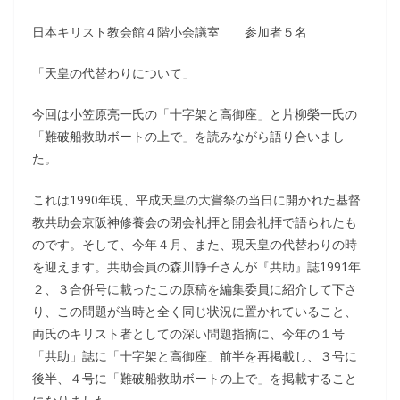
日本キリスト教会館４階小会議室 参加者５名
「天皇の代替わりについて」
今回は小笠原亮一氏の「十字架と高御座」と片柳榮一氏の
「難破船救助ボートの上で」を読みながら語り合いまし
た。
これは1990年現、平成天皇の大嘗祭の当日に開かれた基督
教共助会京阪神修養会の閉会礼拝と開会礼拝で語られたも
のです。そして、今年４月、また、現天皇の代替わりの時
を迎えます。共助会員の森川静子さんが『共助』誌1991年
２、３合併号に載ったこの原稿を編集委員に紹介して下さ
り、この問題が当時と全く同じ状況に置かれていること、
両氏のキリスト者としての深い問題指摘に、今年の１号
「共助」誌に「十字架と高御座」前半を再掲載し、３号に
後半、４号に「難破船救助ボートの上で」を掲載すること