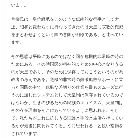
います。
片柳氏は、皇位継承をこのような伝統的な行事として大
正、昭和と変わらずに行なってきたのは天皇に宗教的権威
をまとわせようという国の意図が明瞭である、と述べてい
ます。
その思惑は平時にあるのではなく国が危機的非常時の時の
ためにある。その時国民の精神的まとめの中心となりうる
のが天皇であり、そのために保存しておこうというのが為
政者の考えである。危機的非常時の難破船救命ボートに乗
った国民の中で、残酷な斧切りの作業を最もスムーズに行
うのに適したシステムとして天皇制は保存されているので
はないか、生きのびるための民族のエゴイズム、天皇制は
その存在理由をそこにもっているように思われる。そし
て、私たちがこれに抗しうる理論と手段と生活を持ってい
るかが最後に問われてくるように思われる、と鋭い指摘を
されています。