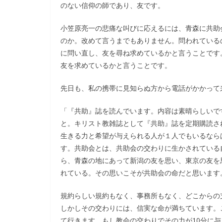
のない信仰の師であり、友です。
小笠原亮一の悲痛な叫びに応えるには、青森に共助
のか。改めて言うまでもありません。問われている
に問い直し、友を尋ね求めているかと言うことです
友を求めているかと言うことです。
先日も、私の携帯に見知らぬ方から電話がかかって
「『共助』誌を読んでいます。内容は素晴らしいで
と。キリスト教雑誌として『共助』誌を定期購読さ
生きる力と希望が与えられる人が１人でもいるなら
す。共助会とは、共助会の交わりに生かされている
ら、青森の地にあって新潟の友を思い、東京の友を
れている。その思いこそが共助会の命だと思います
規約らしい規約もなく、事務所もなく、どこからの
しかしその交わりには、信実な命が満ちています。
て行きます。もし教会の交わりでその力が10分に