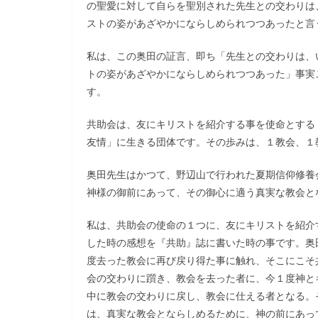
の聖愛に対して自らを聖別された先生との交わりは
ストの姿があざやかにならしめられつつあったと言
私は、この奥田の証言、即ち「先生との交わりは、
トの姿があざやかにならしめられつつあった」事実
す。
共助会は、友にキリストを紹介する事を使命とする
友情」に生きる団体です。その歩みは、１教会、１
奥田先生はかつて、野辺山で行われた夏期信仰修養
神様の御前にあって、その御心に適う真実な教会と
私は、共助会の使命の１つに、友にキリストを紹介
した時の感想を『共助』誌に書いた時の事です。奥
度去った教会に再び戻り得た事に触れ、そこにこそ
会の交わりに躓き、教会を去った者に、今１度神と
中に教会の交わりに戻し、教会に仕える者となる。
は、真実な教会とならしめるために、神の前にあっ