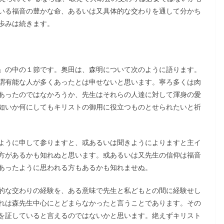
いる福音の豊かな命、あるいは又具体的な交わりを通して分かち
歩みは続きます。
」の中の１節です。奥田は、森明について次のように語ります。
謂有能な人が多くあったとは申せないと思います。寧ろ多くは肉
あったのではなかろうか、先生はそれらの人達に対して渾身の愛
如いか何にしてもキリストの御用に役立つものとせられたいと祈
ように申して参りますと、或あるいは聞きようによりますと主イ
方があるかも知れぬと思います。或あるいは又先生の信仰は福音
あったように思われる方もあるかも知れませぬ。
的な交わりの経験を、ある意味で先生と私どもとの間に経験せし
れは森先生中心にとどまらなかったと言うことであります。その
を証していると言えるのではないかと思います。絶えずキリスト