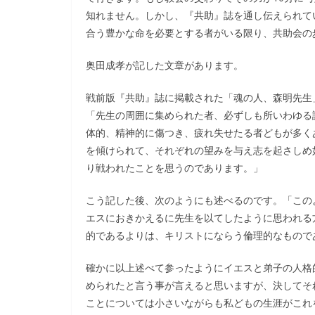
知れません。しかし、『共助』誌を通し伝えられて
合う豊かな命を必要とする者がいる限り、共助会の
奥田成孝が記した文章があります。
戦前版『共助』誌に掲載された「魂の人、森明先生
「先生の周囲に集められた者、必ずしも所いわゆる
体的、精神的に傷つき、疲れ失せたる者どもが多く
を傾けられて、それぞれの望みを与え志を起さしめ
り戦われたことを思うのであります。」
こう記した後、次のようにも述べるのです。「この
エスにおきかえるに先生を以てしたように思われる
的であるよりは、キリストにならう倫理的なもので
確かに以上述べて参ったようにイエスと弟子の人格
められたと言う事が言えると思いますが、決してそ
ことについては小さいながらも私どもの生涯がこれ