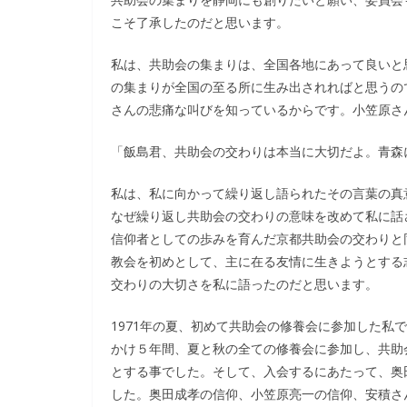
こそ了承したのだと思います。
私は、共助会の集まりは、全国各地にあって良いと
の集まりが全国の至る所に生み出されればと思うの
さんの悲痛な叫びを知っているからです。小笠原さ
「飯島君、共助会の交わりは本当に大切だよ。青森
私は、私に向かって繰り返し語られたその言葉の真
なぜ繰り返し共助会の交わりの意味を改めて私に話
信仰者としての歩みを育んだ京都共助会の交わりと
教会を初めとして、主に在る友情に生きようとする
交わりの大切さを私に語ったのだと思います。
1971年の夏、初めて共助会の修養会に参加した私で
かけ５年間、夏と秋の全ての修養会に参加し、共助
とする事でした。そして、入会するにあたって、奥
した。奥田成孝の信仰、小笠原亮一の信仰、安積さ