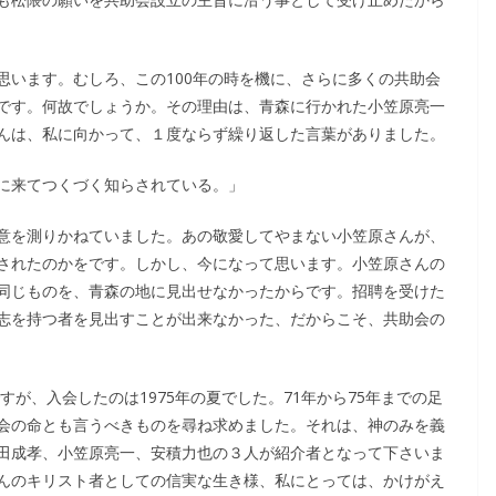
思います。むしろ、この100年の時を機に、さらに多くの共助会
です。何故でしょうか。その理由は、青森に行かれた小笠原亮一
んは、私に向かって、１度ならず繰り返した言葉がありました。
に来てつくづく知らされている。」
意を測りかねていました。あの敬愛してやまない小笠原さんが、
されたのかをです。しかし、今になって思います。小笠原さんの
同じものを、青森の地に見出せなかったからです。招聘を受けた
志を持つ者を見出すことが出来なかった、だからこそ、共助会の
すが、入会したのは1975年の夏でした。71年から75年までの足
会の命とも言うべきものを尋ね求めました。それは、神のみを義
田成孝、小笠原亮一、安積力也の３人が紹介者となって下さいま
んのキリスト者としての信実な生き様、私にとっては、かけがえ