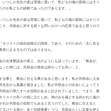
、いつしか先生の姿は背後に退いて、私どもの魂の面前にはキリ
うのが私どもの経験であったのであります。」
いつしか先生の姿は背後に退いて、私どもの魂の面前にはキリス
こそ、共助会に対する様々な問いかけへの応答であると思うので
「キリストの他自由独立の団体」であり、そのための「主に在る
教派に止まるものではありません。
会の全体懇談会の席上、次のようにも語っています。「教会が、
なった時には、共助会の使命は終わっても良い」と。
する事と、教会に仕える事があると思います。私が共助会に入会
田先生から葉書が届きました。私が共助会との出会いによって１
共助会の果たすべき役割があると記されていました。つまり、教
キリストの亮一の前に立たしめ、神のみを義とする砕かれた魂の
それが共助会の役割でもあると言うのでした。教会に仕えると
て欠けたる器が、友と切磋琢磨しつつ、共助会らしい言葉を使え