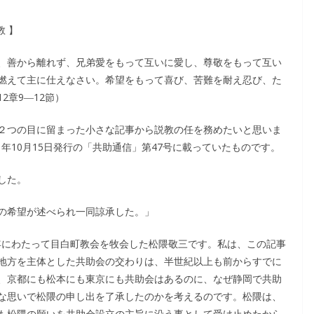
教 】
、善から離れず、兄弟愛をもって互いに愛し、尊敬をもって互い
燃えて主に仕えなさい。希望をもって喜び、苦難を耐え忍び、た
2章9―12節）
私は２つの目に留まった小さな記事から説教の任を務めたいと思いま
）年10月15日発行の「共助通信」第47号に載っていたものです。
した。
の希望が述べられ一同諒承した。」
0年にわたって目白町教会を牧会した松隈敬三です。私は、この記事
地方を主体とした共助会の交わりは、半世紀以上も前からすでに
、京都にも松本にも東京にも共助会はあるのに、なぜ静岡で共助
な思いで松隈の申し出を了承したのかを考えるのです。松隈は、
も松隈の願いを共助会設立の主旨に沿う事として受け止めたから