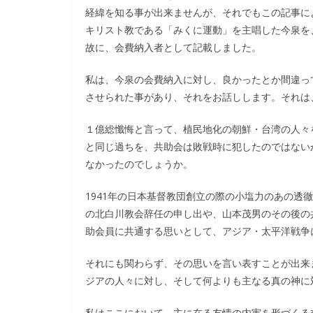
経緯を知る事が出来ませんが、それでもこの記事に
キリスト教である「みくに運動」を主唱した今泉を
故に、会費納入者として記載しました。
私は、今泉の会費納入に対し、良かったとか間違っ
させられた事があり、それをお話しします。それは
１億総懺悔と言って、植民地化の朝鮮・台湾の人々
と同じ過ちを、共助会は敗戦時に犯したのではない
なかったのでしょうか。
1941年の日本基督教団創立の際の小塩力のあの透
の北白川教会辞任の申し出や、山本茂男のその後の
助会員に共通する思いとして、アジア・太平洋戦争
それにも関わらず、その思いを言い表すことが出来
ジアの人々に対し、そして何よりも主なる真の神に
私はここにおいて、主に在る友情の内実を形づくる