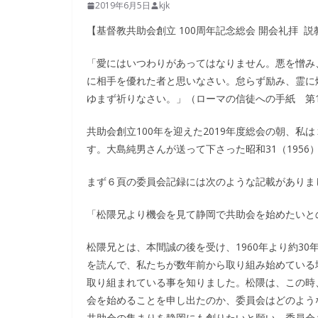
2019年6月5日
kjk
【基督教共助会創立 100周年記念総会 開会礼拝 説
「愛にはいつわりがあってはなりません。悪を憎み
に相手を優れた者と思いなさい。怠らず励み、霊に
ゆまず祈りなさい。」（ローマの信徒への手紙 第1
共助会創立100年を迎えた2019年度総会の朝、
す。大島純男さんが送って下さった昭和31（1956
まず６頁の委員会記録には次のような記載がありま
「松隈兄より機会を見て静岡で共助会を始めたいと
松隈兄とは、本間誠の後を受け、1960年より約3
を読んで、私たちが数年前から取り組み始めている
取り組まれている事を知りました。松隈は、この時
会を始めることを申し出たのか、委員会はどのよう
共助会の集まりを静岡にも創りたいと願い、委員会