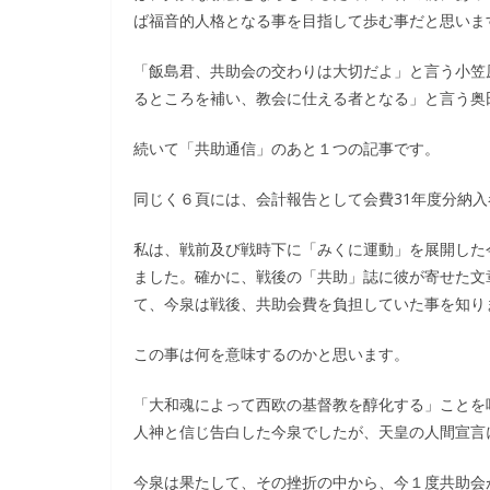
ば福音的人格となる事を目指して歩む事だと思いま
「飯島君、共助会の交わりは大切だよ」と言う小笠
るところを補い、教会に仕える者となる」と言う奥
続いて「共助通信」のあと１つの記事です。
同じく６頁には、会計報告として会費31年度分納入
私は、戦前及び戦時下に「みくに運動」を展開した
ました。確かに、戦後の「共助」誌に彼が寄せた文
て、今泉は戦後、共助会費を負担していた事を知り
この事は何を意味するのかと思います。
「大和魂によって西欧の基督教を醇化する」ことを
人神と信じ告白した今泉でしたが、天皇の人間宣言
今泉は果たして、その挫折の中から、今１度共助会