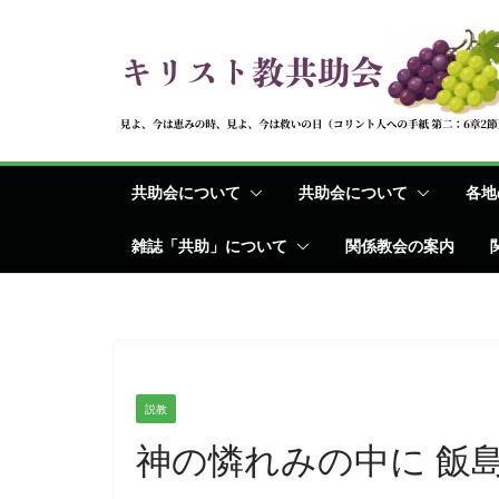
コ
ン
テ
ン
ツ
へ
共助会について
共助会について
各地
ス
キ
雑誌「共助」について
関係教会の案内
ッ
プ
説教
神の憐れみの中に 飯島