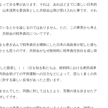
よって分る事があります。それは、あれほどまでに激しい日本的
、山本茂男を委員長とした共助会は再び受け入れた事です。それ
ているとかを論じるのではありません。ただ、この事実から考え
、共助会の戦争責任についてです。
をも巻き込んで戦争責任を曖昧にした日本の為政者が犯した過ち
かとも思うのです。共助会がなぜ敗戦時に戦争責任告白を成し得
徹した眼差し（ （ （注を知る私たちは、敗戦時における奥田成孝
共助会挙げての平和運動への注力などによって、恐らく多くの共
に対する厳しい反省があったと思います。
ませんでした。同胞に対してはもとより、苦難の道を歩ませたア
対してです。
交わりの真実とは何かが問われているように思います。謝罪は、