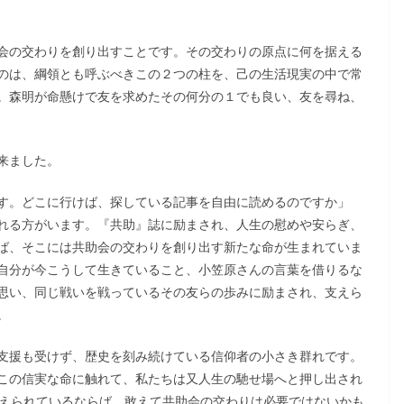
会の交わりを創り出すことです。その交わりの原点に何を据える
のは、綱領とも呼ぶべきこの２つの柱を、己の生活現実の中で常
。森明が命懸けで友を求めたその何分の１でも良い、友を尋ね、
来ました。
す。どこに行けば、探している記事を自由に読めるのですか」
れる方がいます。『共助』誌に励まされ、人生の慰めや安らぎ、
ば、そこには共助会の交わりを創り出す新たな命が生まれていま
自分が今こうして生きていること、小笠原さんの言葉を借りるな
思い、同じ戦いを戦っているその友らの歩みに励まされ、支えら
。
支援も受けず、歴史を刻み続けている信仰者の小さき群れです。
この信実な命に触れて、私たちは又人生の馳せ場へと押し出され
与えられているならば、敢えて共助会の交わりは必要ではないかも