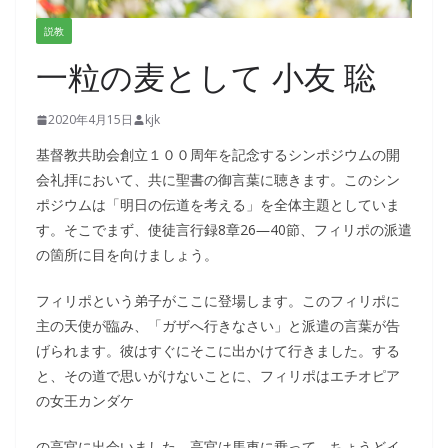
説教
一粒の麦として 小友 聡
2020年4月15日
kjk
基督教共助会創立１００周年を記念するシンポジウムの開
会礼拝において、共に聖書の御言葉に聴きます。このシン
ポジウムは「明日の伝道を考える」を全体主題としていま
す。そこでまず、使徒言行録8章26―40節、フィリポの派遣
の箇所に目を向けましょう。
フィリポという弟子がここに登場します。このフィリポに
主の天使が臨み、「ガザへ行きなさい」と派遣の言葉が告
げられます。彼はすぐにそこに出かけて行きました。する
と、その道で思いがけないことに、フィリポはエチオピア
の女王カンダケ
の高官に出会いました。高官は馬車に乗って、ちょうどイ