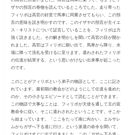
ザヤの預言の巻物を読んでいるところでした。走り寄った
フィリポは高官の好意で馬車に同乗させてもらい、この預
言の意味を説き明かすのです。このイザヤの預言が主イエ
ス・キリストについて証言していることを、フィリポは力
強く説きました。その解き明かしを聞いて高官の目が開か
れました。高官はフィリポに願い出て、馬車から降り、水
場に降って洗礼を受けるに至ります。遣わされたフィリポ
の伝道が結実する、という思いがけない出来事が起こった
のです。
このことがフィリポという弟子の物語として、ここに記さ
れています。最初期の教会がどのようにして伝道を進めた
のか、その小さなエピソードとして読むことができます。
この物語で大事なことは、フィリポが天使を通して主の宣
教命令に従い、そこに遣わされたということです。そこか
ら始まっています。「ここをたって南に向かい、エルサレ
ムからガザへ下る道に行け」という派遣の命令を聞いて、
フィリポはすぐに出て行きました。この「ガザへ下る道」