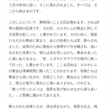
う主の命令に従い、そこに遣わされました。すべては、そ
こから始まるのです。
このことについて、興味深いことが読み取れます。それは8
章の最初の記述です。その日、エルサレムの教会に対して
大迫害が起こった、と書かれています。そのために、使徒
たちだけが教会に留まり、あとの信者たちは皆、散らされ
ました。迫害のために教会から無理やり引き離され、追い
出された信者たち。彼らは涙を流しながら、教会を去った
に違いありません。「皆、ユダヤとサマリアの地方に散っ
て行った」と書かれています。ここを読めば、エルサレム
の教会は壊滅状態に陥ったことがわかります。信者たちは
教会から追い出され、伝道どころか、教会はもう終わりだ
と、誰もが途方に暮れたに違いありません。けれども、
「散って行った人々は、福音を告げ知らせながら巡り歩い
た。」と聖書に書かれてあります。
散らされた信者たちが、涙を拭きながら、福音を伝え、地