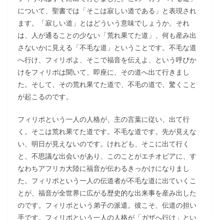
について、聖書では「そこは寂しい道である」と表現され
ます。「寂しい道」とはどういう意味でしょうか。それ
は、人が通ることの少ない「荒れ果てた道」、何も産み出
さないかに見える「不毛な道」ということです。不毛な道
へ行け、フィリポよ、そこで福音を伝えよ、という呼びか
けをフィリポは聞いて、即座に、その道へ出て行きまし
た。そして、その荒れ果てた道で、不毛の道で、驚くこと
が起こるのです。
フィリポという一人の人格が、主の言葉に従い、出て行
く。そこは荒れ果てた道です。不毛な道です。先が見えな
い、明日が見えないのです。けれども、そこに出て行く
と、不思議な出会いがあり、このことがエチオピアに、す
なわちアフリカ大陸に福音が伝わるきっかけになりまし
た。フィリポという一人の伝道者が不毛な道に出ていくこ
とが、福音が全世界に広がる歴史的な出来事を産み出した
のです。フィリポという弟子の派遣。彼こそ、伝道の担い
手です。フィリポという一人の人格が「ガザへ行け」とい