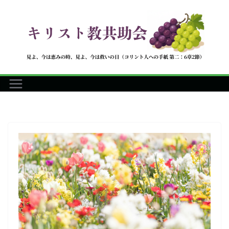
コ
ン
テ
ン
ツ
へ
ス
キ
ッ
プ