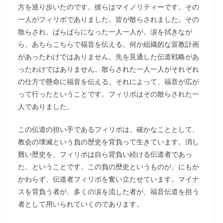
方を巡り歩いたのです。彼らはマイノリティーです。その
一人がフィリポでありました。皆が散らされました。その
散らされ、ばらばらになった一人一人が、涙を拭きなが
ら、あちらこちらで福音を伝える。何か組織的な宣教計画
があったわけではありません。先を見通した伝道戦略があ
ったわけではありません。散らされた一人一人がそれぞれ
の仕方で懸命に福音を伝える。それによって、福音が広が
って行ったということです。フィリポはその散らされた一
人でありました。
この伝道の担い手であるフィリポは、確かなこととして、
教会の壊滅という負の歴史を背負って生きています。消し
難い歴史を、フィリポは自ら背負い続ける伝道者であっ
た、ということです。この負の歴史というものが、にもか
かわらず、伝道者フィリポを奮い立たせています。マイナ
スを背負う者が、多くの涙を流した者が、福音伝道を担う
者として用いられていくのであります。