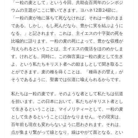
「一粒の麦として」という今回、共助会百周年のシンポジ
ウムの主題がここに響いてきます。ヨハネ12章24節に、
「一粒の麦が地に落ちて死ななければ、それは一粒のまま
である。しかし、もし死んだなら、豊かに実を結ぶように
なる。」と記されます。これは、主イエスの十字架の死を
比喩的に語ります。一粒の麦の死によって、豊かな収穫が
与えられるということは、主イエスの復活をほのめかしま
す。けれども、同時に、この御言葉は一粒の麦として生き
よ、という私たちキリスト者への励ましとして聞き取るこ
とができます。麦の種を蒔くことは、「種蒔きの譬え」が
そうであるように、聖書では伝道に喩えられるからです。
私たちは一粒の麦です。そのような者として私たちは伝道
を担います。この日本において、私たちがキリスト者とし
て生きるということは、マイノリティーとして、一粒の麦
として生きるということにほかなりません。その現実は、
百年前も現在も変わらないように思わされます。それは、
点が集まり繋がって線となり、線はやがて面となる、とい