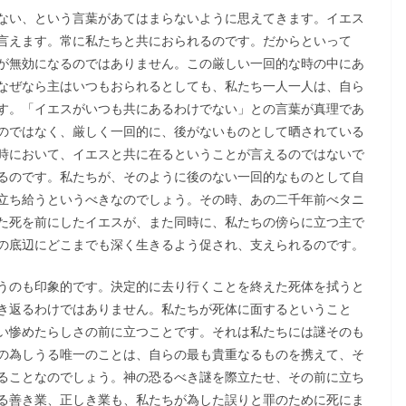
ない、という言葉があてはまらないように思えてきます。イエス
言えます。常に私たちと共におられるのです。だからといって
が無効になるのではありません。この厳しい一回的な時の中にあ
なぜなら主はいつもおられるとしても、私たち一人一人は、自ら
す。「イエスがいつも共にあるわけでない」との言葉が真理であ
のではなく、厳しく一回的に、後がないものとして晒されている
時において、イエスと共に在るということが言えるのではないで
るのです。私たちが、そのように後のない一回的なものとして自
立ち給うというべきなのでしょう。その時、あの二千年前べタニ
た死を前にしたイエスが、また同時に、私たちの傍らに立つ主で
の底辺にどこまでも深く生きるよう促され、支えられるのです。
うのも印象的です。決定的に去り行くことを終えた死体を拭うと
き返るわけではありません。私たちが死体に面するということ
い惨めたらしさの前に立つことです。それは私たちには謎そのも
の為しうる唯一のことは、自らの最も貴重なるものを携えて、そ
ることなのでしょう。神の恐るべき謎を際立たせ、その前に立ち
る善き業、正しき業も、私たちが為した誤りと罪のために死にま