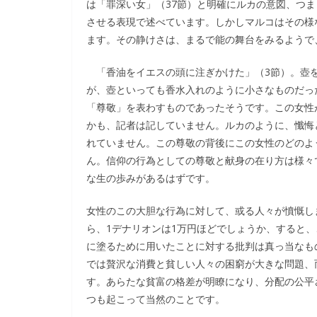
は「罪深い女」（37節）と明確にルカの意図、つ
させる表現で述べています。しかしマルコはその様
ます。その静けさは、まるで能の舞台をみるようで
「香油をイエスの頭に注ぎかけた」（3節）。壺を
が、壺といっても香水入れのように小さなものだっ
「尊敬」を表わすものであったそうです。この女性
かも、記者は記していません。ルカのように、懺悔
れていません。この尊敬の背後にこの女性のどのよ
ん。信仰の行為としての尊敬と献身の在り方は様々
な生の歩みがあるはずです。
女性のこの大胆な行為に対して、或る人々が憤慨し
ら、1デナリオンは1万円ほどでしょうか、すると
に塗るために用いたことに対する批判は真っ当なも
では贅沢な消費と貧しい人々の困窮が大きな問題、
す。あらたな貧富の格差が明瞭になり、分配の公平
つも起こって当然のことです。