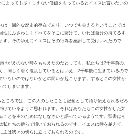
ンによっても尽くしえない価値をもっているとイエスは言いたいの
スは一回的な歴史的存在であり、いつでも会えるということでは
回性にふさわしくすべてをそこに賭けて、いわば自分の持てるす
ます。そのゆえにイエスはその行為を感謝して受けいれたので
掛けがえのない時をもちえたのだとしても、私たちは2千年前の、
く、同じく暗く混乱しているとはいえ、2千年後に生きているので
ていないのではないかとの問いが起こります。するとこの女性が
ってしまいます。
るところでは、この人のしたことも記念として語り伝えられるだろ
掛けているように思われます。それはあなたもこの女性がした如
ることを主のためになしなさいと語っているようです。聖書はそ
は私たちの傍らで招いておられるのです。イエスは時を越えて、
に主は我々の傍らに立っておられるのです。