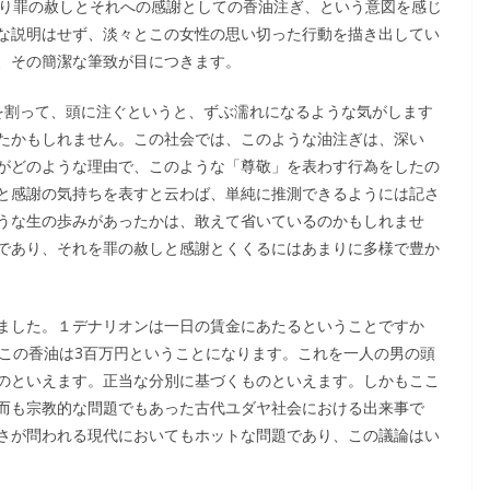
まり罪の赦しとそれへの感謝としての香油注ぎ、という意図を感じ
な説明はせず、淡々とこの女性の思い切った行動を描き出してい
、その簡潔な筆致が目につきます。
割って、頭に注ぐというと、ずぶ濡れになるような気がします
たかもしれません。この社会では、このような油注ぎは、深い
がどのような理由で、このような「尊敬」を表わす行為をしたの
と感謝の気持ちを表すと云わば、単純に推測できるようには記さ
うな生の歩みがあったかは、敢えて省いているのかもしれませ
であり、それを罪の赦しと感謝とくくるにはあまりに多様で豊か
ました。１デナリオンは一日の賃金にあたるということですか
、この香油は3百万円ということになります。これを一人の男の頭
のといえます。正当な分別に基づくものといえます。しかもここ
而も宗教的な問題でもあった古代ユダヤ社会における出来事で
さが問われる現代においてもホットな問題であり、この議論はい