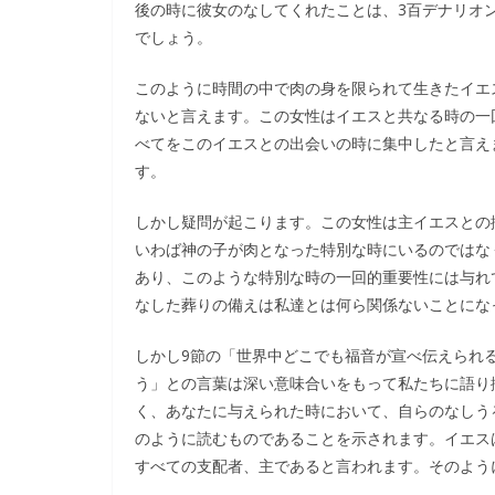
後の時に彼女のなしてくれたことは、3百デナリオ
でしょう。
このように時間の中で肉の身を限られて生きたイエ
ないと言えます。この女性はイエスと共なる時の一
べてをこのイエスとの出会いの時に集中したと言え
す。
しかし疑問が起こります。この女性は主イエスとの
いわば神の子が肉となった特別な時にいるのではな
あり、このような特別な時の一回的重要性には与れ
なした葬りの備えは私達とは何ら関係ないことにな
しかし9節の「世界中どこでも福音が宣べ伝えられ
う」との言葉は深い意味合いをもって私たちに語り
く、あなたに与えられた時において、自らのなしう
のように読むものであることを示されます。イエス
すべての支配者、主であると言われます。そのよう