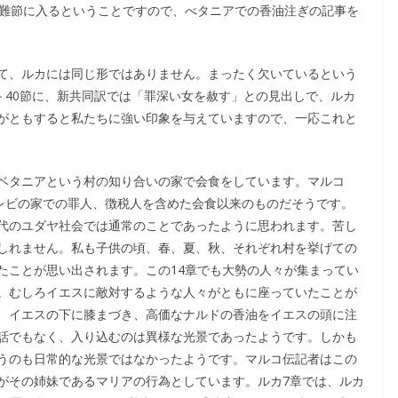
受難節に入るということですので、べタニアでの香油注ぎの記事を
て、ルカには同じ形ではありません。まったく欠いているという
－40節に、新共同訳では「罪深い女を赦す」との見出しで、ルカ
がともすると私たちに強い印象を与えていますので、一応これと
ベタニアという村の知り合いの家で会食をしています。マルコ
人レビの家での罪人、徴税人を含めた会食以来のものだそうです。
代のユダヤ社会では通常のことであったように思われます。苦し
しれません。私も子供の頃、春、夏、秋、それぞれ村を挙げての
たことが思い出されます。この14章でも大勢の人々が集まってい
。むしろイエスに敵対するような人々がともに座っていたことが
、イエスの下に膝まづき、高価なナルドの香油をイエスの頭に注
話でもなく、入り込むのは異様な光景であったようです。しかも
うのも日常的な光景ではなかったようです。マルコ伝記者はこの
がその姉妹であるマリアの行為としています。ルカ7章では、ルカ