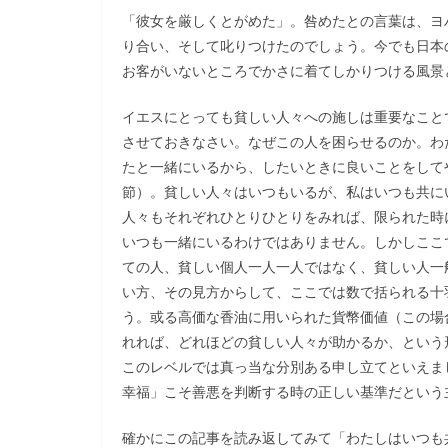
「彼女を厳しくとがめた」。咎めたとの言葉は、ヨ
り合い、そして叱りつけたのでしょう。今でも日本
お客がいないところでかさに着てしかりつける風景
イエスにとっても貧しい人々への施しは重要なこと
させておきなさい。なぜこの人を困らせるのか。わ
たと一緒にいるから、したいときに良いことをして
節）。貧しい人々はいつもいるが、私はいつも共に
人々もそれぞれひとりひとりをみれば、限られた時
いつも一緒にいるわけではありません。しかしここ
ての人、貧しい個人一人一人ではなく、貧しい人一
い方、その見方からして、ここでは数で括られる十
う。或る高価な香油に用いられた貨幣価値（この場
れれば、どれほどの貧しい人々が助かるか、という
このレベルでは真っ当な分別ある申し立てといえま
幸福」こそ善悪を判断する時の正しい基準だという
確かにこの記事を読み返してみて「わたしはいつも