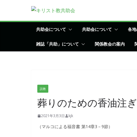
コ
ン
テ
ン
共助会について
共助会について
各地
ツ
雑誌「共助」について
関係教会の案内
へ
ス
キ
ッ
プ
説教
葬りのための香油注ぎ
2021年3月3日
kjk
（マルコによる福音書 第14章3－9節）