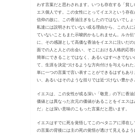
わす言葉だと思わされます。いつも存在する「貧し
エス個人です。この女性にとってイエスという存在
信仰の故に、この香油注ぎをしたのではないでしょ
私達には説明されていない或る理由から、この人に
ていないこともまた示唆的かもしれません。ルカ伝
に、その感謝として高価な香油をイエスに注いだの
面での人と人との出会い、そこにおける人格的応答
簡単にできることではなく、あるいはすべきでない
て、生涯を決定づけるような方向付けを与えられた
単に一つの言葉で言い表すことができるはずもあり
い、あるいはそのような括りでは近づけない豊かさ
イエスは、この女性が或る深い「敬意」の下に香油
価値とは異なった次元の価値があることをイエスは
だ」とは深い意味のこもった言葉だと思います。
イエスはすでに死を覚悟してこのべタニアに滞在し
の言葉の背後には主の死の覚悟が透けて見えるよう