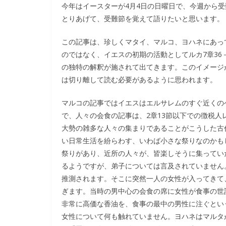
今年はイースターが4月4日の日曜日で、今週から
とりあげて、受難節を覚えて語りたいと思います。
この記事は、珍しくマタイ、マルコ、ヨハネにあっ
のではなく、イエスの初期の活動としてルカ7章36
の独特の解釈が施されて出てきます。このイメージ
は切り離して読む必要があるように思われます。
マルコの記事ではイエスはエルサレムのすぐ近くの
で、人々の会食の記事は、2章13節以下での徴税
大勢の雑多な人々の集まりであることがこうした古
い日常生活を紛らわす、いわば小さな祭りなのかも
祭りがあり、近所の人々が、皆楽しそうに集ってい
るようですが、弟子については言及されていません
推測されます。そこに突然一人の女性が入ってきて
ぎます。当時の男中心の会食の席に女性が食事の世
非常に高価な香油を、食事の最中の男性に注ぐとい
女性について何も触れていません。ヨハネはマルタ