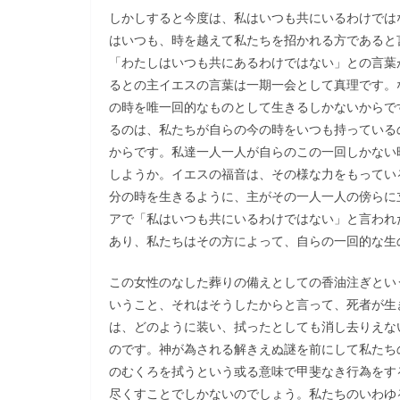
しかしすると今度は、私はいつも共にいるわけでは
はいつも、時を越えて私たちを招かれる方であると
「わたしはいつも共にあるわけではない」との言葉
るとの主イエスの言葉は一期一会として真理です。
の時を唯一回的なものとして生きるしかないからで
るのは、私たちが自らの今の時をいつも持っている
からです。私達一人一人が自らのこの一回しかない
しようか。イエスの福音は、その様な力をもってい
分の時を生きるように、主がその一人一人の傍らに
アで「私はいつも共にいるわけではない」と言われ
あり、私たちはその方によって、自らの一回的な生
この女性のなした葬りの備えとしての香油注ぎとい
いうこと、それはそうしたからと言って、死者が生
は、どのように装い、拭ったとしても消し去りえな
のです。神が為される解きえぬ謎を前にして私たち
のむくろを拭うという或る意味で甲斐なき行為をす
尽くすことでしかないのでしょう。私たちのいわゆ