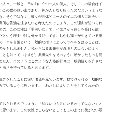
い人々」一般と、目の前に立つ一人の個人、そしてこの場合はイ
がこの世の救い主であり、神が人となり給うたのだというような
う。そうではなく、彼女が具体的に一人のイエス個人に出会い、
高価な香油を注ぎたいと考えたのでしょう。この理由が述べられ
での、この女性は「罪深い女」で、イエスから赦しを受けた故
だという理由づけは分かり易いです。しかし我々が生きている場
の一々を言葉という一般的な括りによってラベルをはることは、
のかもしれません。私たちは奥田先生が森明との出会いによっ
ことを知っていますが、奥田先生をそのように動かしたものを簡
ません。そのようにこのような人格的行為は一般的括りを許さな
と深さを持っていると言えます。
注ぎをしたことに深い価値を見ています。数で測られる一般的な
みているように思います。「わたしによいことをしてくれたの
ておられるのでしょう。「私はいつも共にいるわけではない」と
に思います。この女性はしらないとしてもこのように後がない最