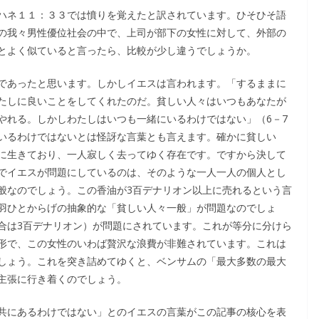
ハネ１１：３３では憤りを覚えたと訳されています。ひそひそ語
の我々男性優位社会の中で、上司が部下の女性に対して、外部の
とよく似ていると言ったら、比較が少し違うでしょうか。
であったと思います。しかしイエスは言われます。「するままに
たしに良いことをしてくれたのだ。貧しい人々はいつもあなたが
やれる。しかしわたしはいつも一緒にいるわけではない」（6－7
いるわけではないとは怪訝な言葉とも言えます。確かに貧しい
に生きており、一人寂しく去ってゆく存在です。ですから決して
でイエスが問題にしているのは、そのような一人一人の個人とし
般なのでしょう。この香油が3百デナリオン以上に売れるという言
羽ひとからげの抽象的な「貧しい人々一般」が問題なのでしょ
合は3百デナリオン）が問題にされています。これが等分に分けら
形で、この女性のいわば贅沢な浪費が非難されています。これは
しょう。これを突き詰めてゆくと、ベンサムの「最大多数の最大
主張に行き着くのでしょう。
共にあるわけではない」とのイエスの言葉がこの記事の核心を表