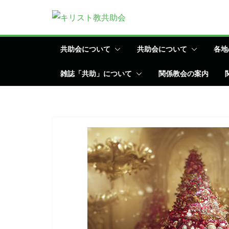
コ
ン
テ
ン
共助会について
共助会について
各地
ツ
雑誌「共助」について
関係教会の案内
へ
ス
キ
ッ
プ