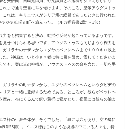
会と安倍氏、自民党議員、野党議員との癒着が次々明らかにな
これまで通り聖書に耳を傾けます。そのころ、皇帝アウグストゥ
。これは、キリニウスがシリア州の総督であったときに行われた
おのおの自分の町へ旅立った。（ルカ福音書2章1～3節）
兵力をも招集すると決め、動揺や反発が起こっているようです。
を見せつけられる思いです。アウグストゥスも同じような権力を
、ガリラヤのナザレからユダヤのベツレヘムまで１００キロ以上
した。神様は、いと小さき者に特に目を留め、愛してくださいま
えても、実は真の神様が、アウグストゥスの命を含む、一切を手
、ガリラヤの町ナザレから、ユダヤのベツレヘムというダビデの
マリアと一緒に登録するためである。ところが、彼らがベツレヘ
を産み、布にくるんで飼い葉桶に寝かせた。宿屋には彼らの泊ま
エス様の生涯全体が、そうでした。「狐には穴があり、空の鳥に
同9章58節）。イエス様はこのような境遇の中にいる人々を、特