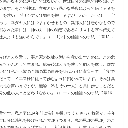
を愚かなものにされたではないか。世は自分の知恵で神を知るこ
います。そこで神は、宣教という愚かな手段によって信じる者を
しを求め、ギリシア人は知恵を探しますが、わたしたちは、十字
わち、ユダヤ人にはつまずかせるもの、異邦人には愚かなもので
召された者には、神の力、神の知恵であるキリストを宣べ伝えて
は人よりも強いからです」（コリントの信徒への手紙一1章18～
みびと人を愛し、罪と死の奴隷状態から救い出すために、この危
赤ちゃんとして生まれ、成長後は人々を愛して病人を癒し、群衆
いには私たち皆の全部の罪の責任を身代わりに背負って十字架で
だって、イエス様に従って歩むように招かれています。それは真
失礼な言い方ですが。無論、私もその一人）と共に歩むことだと
の低い人々と交わりなさい」（ローマの信徒への手紙12章16
愛です。私と妻に34年前に洗礼を授けてくださった牧師が、今年
ご自分に洗礼を授けられた牧師（つまり、私の恩師の恩師）のこ
ひもで釘をぶら下げて生活し、祈り礼拝し、伝道されたそうで