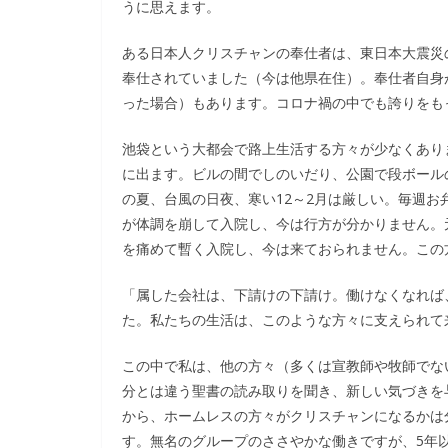
うに思えます。
ある日本人クリスチャンの奉仕者は、東日本大震災
奉仕されていました（今は他県在住）。奉仕者自身
った場合）もあります。コロナ禍の中でも誇りをも
池袋という大都会で路上生活する方々が少なくあり
に出ます。ビルの間でしのいだり、公園で段ボール
の夏、台風の日夜、寒い12～2月は厳しい。毎週
が体調を崩して入院し、今は行方が分かりません。
を痛めて暫く入院し、今は来ておられません。この
「属した会社は、下請けの下請け。働けなくなれば
た。私たちの生活は、このような方々に支えられて
この中で私は、他の方々（多くは宣教師や牧師でな
分とは違う聖書の読み取りを聞き、新しい気づきを
から、ホームレスの方々がクリスチャンになるかは
す。無名のグループのささやかな働きですが、5年