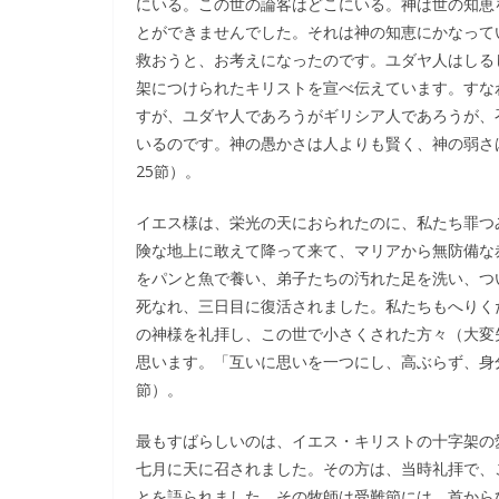
にいる。この世の論客はどこにいる。神は世の知恵
とができませんでした。それは神の知恵にかなって
救おうと、お考えになったのです。ユダヤ人はしる
架につけられたキリストを宣べ伝えています。すな
すが、ユダヤ人であろうがギリシア人であろうが、
いるのです。神の愚かさは人よりも賢く、神の弱さ
25節）。
イエス様は、栄光の天におられたのに、私たち罪つ
険な地上に敢えて降って来て、マリアから無防備な
をパンと魚で養い、弟子たちの汚れた足を洗い、つ
死なれ、三日目に復活されました。私たちもへりく
の神様を礼拝し、この世で小さくされた方々（大変
思います。「互いに思いを一つにし、高ぶらず、身分
節）。
最もすばらしいのは、イエス・キリストの十字架の
七月に天に召されました。その方は、当時礼拝で、
とを語られました。その牧師は受難節には、首から