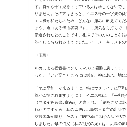
す。首から十字架を下げている人は珍しくないでし
りません。その方はきっと、イエス様の十字架の愛
エス様が私たちのためにどんなに痛みに耐えてくだ
ょう。迫力ある伝道者魂です。ご病気をお持ちで、
伝道されたとのことです。礼拝でその方のことを語
熱くしておられるようでした。イエス・キリストの
〈広島〉
ルカによる福音書のクリスマスの場面に戻ります。
った。『いと高きところには栄光、神にあれ、地には
「地に平和」が来るように、特にウクライナに平和
義が回復されますように！ イエス様は、「平和を
（マタイ福音書5章9節）と言われ、「剣をさやに納
れたのですから。私の母親は広島県三原市の出身で
空襲警報が鳴り、その度に防空壕に逃げ込んだ話で
しました。母の伯父（私の祖父の兄）は、広島の原