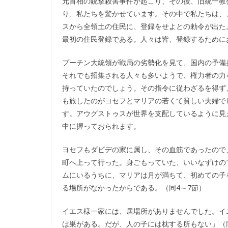
元首相の銃撃殺害事件が起こり、その後、旧統一教
り、私たちを驚かせています。その中で私たちは、
スから全領土の住民に、登録をせよとの勅令が出た
最初の住民登録である。人々は皆、登録するために
プーチン大統領が戦局の劣勢化を見て、国内の予備
それでも招集される人々も多いようで、権力者の力
持っていたのでしょう。その指令に従わざるを得ず
も旅したのがヨセフとマリアの若くて貧しい夫婦で
す。アウグストゥスが世界を支配しているように見
中に握っておられます。
ヨセフもダビデの家に属し、その血筋であったので
町へ上って行った。身ごもっていた、いいなずけの
ムにいるうちに、マリアは月が満ちて、初めての子
る場所がなかったからである。（同4～7節）
イエス様一家には、居場所がありませんでした。イ
は巣がある。だが、人の子には枕する所もない」（