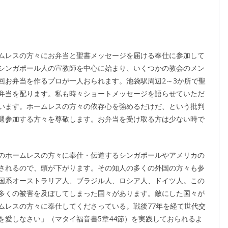
ムレスの方々にお弁当と聖書メッセージを届ける奉仕に参加して
シンガポール人の宣教師を中心に始まり、いくつかの教会のメン
回お弁当を作るプロが一人おられます。池袋駅周辺2～3か所で聖
弁当を配ります。私も時々ショートメッセージを語らせていただ
います。ホームレスの方々の依存心を強めるだけだ、という批判
週参加する方々を尊敬します。お弁当を受け取る方は少ない時で
のホームレスの方々に奉仕・伝道するシンガポールやアメリカの
されるので、頭が下がります。その知人の多くの外国の方々も参
国系オーストラリア人、ブラジル人、ロシア人、ドイツ人。この
多くの被害を及ぼしてしまった国々があります。敵にした国々が
ムレスの方々に奉仕してくださっている。戦後77年を経て世代交
を愛しなさい」（マタイ福音書5章44節）を実践しておられるよ