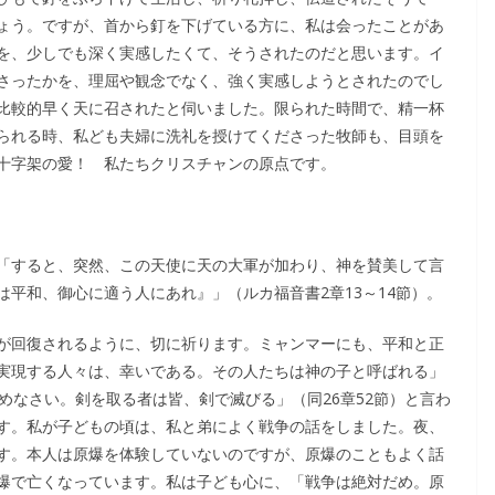
ょう。ですが、首から釘を下げている方に、私は会ったことがあ
を、少しでも深く実感したくて、そうされたのだと思います。イ
さったかを、理屈や観念でなく、強く実感しようとされたのでし
比較的早く天に召されたと伺いました。限られた時間で、精一杯
られる時、私ども夫婦に洗礼を授けてくださった牧師も、目頭を
十字架の愛！ 私たちクリスチャンの原点です。
「すると、突然、この天使に天の大軍が加わり、神を賛美して言
平和、御心に適う人にあれ』」（ルカ福音書2章13～14節）。
が回復されるように、切に祈ります。ミャンマーにも、平和と正
実現する人々は、幸いである。その人たちは神の子と呼ばれる」
めなさい。剣を取る者は皆、剣で滅びる」（同26章52節）と言わ
す。私が子どもの頃は、私と弟によく戦争の話をしました。夜、
す。本人は原爆を体験していないのですが、原爆のこともよく話
爆で亡くなっています。私は子ども心に、「戦争は絶対だめ。原