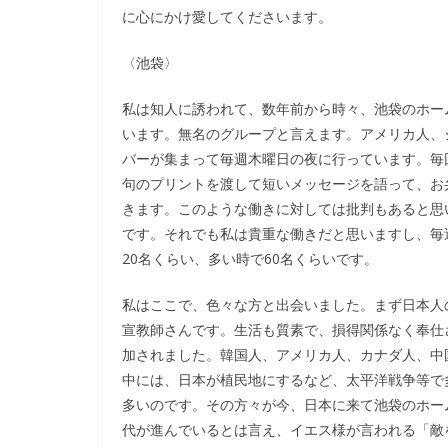
に心にかけ愛してくださいます。
〈池袋〉
私は知人に誘われて、数年前から時々、池袋のホー
います。無名のグループと言えます。アメリカ人、
バーが集まって毎週木曜日の夜に行っています。毎
句のプリントを渡して短いメッセージを語って、お
きます。このような働きに対しては批判もあると思
です。それでも私は貴重な働きだと思いますし、毎
20名くらい、多い時で60名くらいです。
私はここで、色々な方と出会いました。まず日本人
宣教師さんです。生活も質素で、損得関係なく奉仕
加されました。韓国人、アメリカ人、カナダ人、中
中には、日本が植民地にするなど、太平洋戦争等で
多いのです。その方々が今、日本に来て池袋のホー
代が進んでいるとは言え、イエス様が言われる「敵