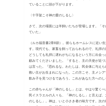
ていることに頭が下がります。
〈十字架こそ神の愛のしるし〉
さて、次の場面には羊飼いたちが登場します。「そ
ていた」
（ルカ福音書2章8節）。彼らもホームレスに近い
す。現代でも、家畜を飼っておられるので、礼拝の
どうしても礼拝に遅れがちになるという方に出会っ
顧みてくださいました。「すると、主の天使が近づ
は言った。『恐れるな。わたしは、民全体に与えら
救い主がお生まれになった。この方こそ、主メシア
飲み子を見つけるであろう。これがあなた方へのしる
この赤ちゃんが「神のしるし」とは、やはり驚くべ
民イスラエルの人々も、「神のしるし」と言えば、
のしるし」。神は、いと小さき者の味方です。次の