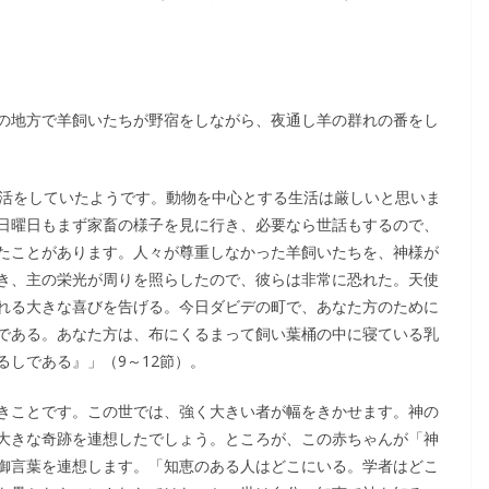
の地方で羊飼いたちが野宿をしながら、夜通し羊の群れの番をし
生活をしていたようです。動物を中心とする生活は厳しいと思いま
日曜日もまず家畜の様子を見に行き、必要なら世話もするので、
たことがあります。人々が尊重しなかった羊飼いたちを、神様が
き、主の栄光が周りを照らしたので、彼らは非常に恐れた。天使
れる大きな喜びを告げる。今日ダビデの町で、あなた方のために
である。あなた方は、布にくるまって飼い葉桶の中に寝ている乳
しである』」（9～12節）。
きことです。この世では、強く大きい者が幅をきかせます。神の
大きな奇跡を連想したでしょう。ところが、この赤ちゃんが「神
御言葉を連想します。「知恵のある人はどこにいる。学者はどこ