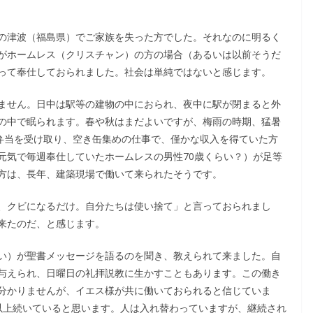
の津波（福島県）でご家族を失った方でした。それなのに明るく
がホームレス（クリスチャン）の方の場合（あるいは以前そうだ
って奉仕しておられました。社会は単純ではないと感じます。
ません。日中は駅等の建物の中におられ、夜中に駅が閉まると外
の中で眠られます。春や秋はまだよいですが、梅雨の時期、猛暑
お弁当を受け取り、空き缶集めの仕事で、僅かな収入を得ていた方
元気で毎週奉仕していたホームレスの男性70歳くらい？）が足等
方は、長年、建築現場で働いて来られたそうです。
、クビになるだけ。自分たちは使い捨て」と言っておられまし
来たのだ、と感じます。
い）が聖書メッセージを語るのを聞き、教えられて来ました。自
与えられ、日曜日の礼拝説教に生かすこともあります。この働き
分かりませんが、イエス様が共に働いておられると信じていま
以上続いていると思います。人は入れ替わっていますが、継続され