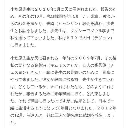
小笠原先生は２０１０年5月に天に召されました。報告のた
め、その年の10月、私は韓国を訪れました。北白川教会か
らの献金を預かり、香隣（ヒャンリン）教会を訪れ、洪先
生とお話をしました。洪先生は、タクシーでソウル駅まで
私を送って下さいました。私はＫＴＸで大田（テジョン）
に行きました。
小笠原先生が天に召される一年前の２００９年7月、その後
私の妻となる金美淑（キムミスク）が、友人の崔秀蓮（チ
ェスヨン）さんと一緒に先生のお見舞いのために、青森に
やって来ました。彼女が韓国に帰る前、先生が生きていれ
ば、どうしているか、天に召されたなら、どのように召さ
れたか、報告するために来年韓国に行く、と約束しまし
た。それで韓国に行ったのですが、結果として、日本で一
緒に生活するようになって8年目となりました。２０１２年
の12月、崔さんと一緒に三人で洪先生に結婚を報告しまし
た。