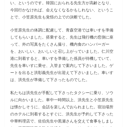
い、というのです。韓国におられる先生方が高齢となり、
今回行かなければ、会えなくなるかもしれない、というこ
とで、小笠原先生も覚悟の上での決断でした。
小笠原先生の体調に配慮して、青森空港では車いすを準備
してもらいました。搭乗すると、先生は飛行機の窓側に座
って、外の写真をたくさん撮り、機内食のハンバーガー
を、おいしい、おいしいと召し上がっていました。仁川空
港に到着すると、車いすを準備した係員が待機していて、
先生を車いすに乗せ、入管まで案内して下さいました。ゲ
ートを出ると洪彰義先生が出迎えて下さいました。車いす
は、洪先生が準備して下さったものでした。
私たちは洪先生が手配して下さったタクシーに乗り、ソウ
ルに向かいました。車中一時間以上、洪先生と小笠原先生
は懐かしそうに、会話を楽しんでおられました。宿泊場所
のホテルに到着するとすぐに、洪先生が予約して下さった
中華料理店で、佐伯先生や黒瀬さんを交えて食事をしまし