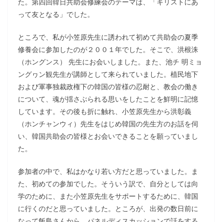
た。第四回韓日共助会修練会のテーマは、「キリストにあ
って友となる」でした。
ところで、私が小笠原先生に誘われて初めて共助会の夏季
修養会に参加したのが２００１年でした。そこで、洪根洙
（ホングンス） 先生にお会いしました。また、池チ 明ミョ
ングヮン観先生が講師として来られていました。植民地下
および軍事独裁政権下の韓国の皆様の忍耐と、教会の働き
について、魂が揺さぶられる思いをしたことを鮮明に記憶
しています。その後も折に触れ、小笠原先生から洪彰義
（ホンチャンウィ）先生をはじめ韓国の先生方のお話を伺
い、韓国共助会の皆様とお会いできることを願っていまし
た。
参加者の中で、私はかなり若い方だと思っていました。ま
た、初めての参加でした。そういう訳で、自分としては向
学のために、また小笠原先生をサポートするために、韓国
に行くのだと思っていました。ところが、出発の数日前に
なって飯島さんから、パネルディスカッションで話をする