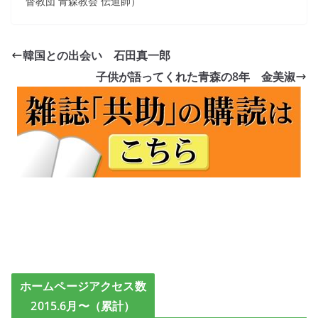
督教団 青森教会 伝道師）
韓国との出会い 石田真一郎
子供が語ってくれた青森の8年 金美淑
ホームページアクセス数
2015.6月〜（累計）