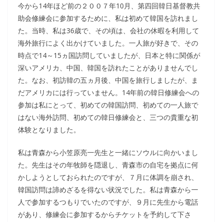
今から14年ほど前の２００７年10月、第四回韓日基督教共
助会修練会に参加するために、私は初めて韓国を訪れまし
た。当時、私は36歳で、その頃は、会社の休暇を利用して
海外旅行によく出かけていました。一人旅が好きで、その
時点で14～15ヵ国訪問していましたが、日本と特に関係が
深いアメリカ、中国、韓国を訪れたことがありませんでし
た。なお、初訪韓の五ヵ月後、中国を旅行しましたが、ま
だアメリカには行っていません。14年前の韓日修練会への
参加は私にとって、初めての韓国訪問、初めての一人旅で
はない海外訪問、初めての韓日修練会と、三つの貴重な初
体験となりました。
私は青森から小笠原亮一先生と一緒にソウルに向かいまし
た。先生はその年牧師を隠退し、青森市の自宅を拠点に何
かしようとしておられたのですが、７月に体調を崩され、
韓国訪問は諦めざるを得ない状況でした。私は青森から一
人で参加するつもりでいたのですが、９月に先生から電話
があり、修練会に参加するからチケットを予約して下さ