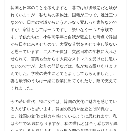
韓国と日本のことを考えますと、巷では戦後最悪だと騒が
れていますが、私たちの家族は、国籍が二つで、姓は三つ
なので、日本の常識からいうとかなり変わった家族なので
すが、家計としては一つですし、疑いなく一つの家族で
す。子供たちは、小学高学年と自我が確立した時点で韓国
から日本に来させたので、大変な苦労をさせて申し訳ない
と思っています。二人の子供は、突然日本の学校に入れさ
せられて、言葉も分からず大変なストレスを受けたに違い
ないのですが、差別の問題などは、私が知る限りありませ
んでした。学校の先生にとてもよくしてもらえましたし、
妻も最初のうちは一緒に授業に出てくれたり、陰で支えて
くれました。
今の若い世代、特に女性は、韓国の文化に魅力を感じてい
る人が多いと思います。韓国の政治や歴史とは関係なし
に、韓国の文化に魅力を感じているように思われます。私
は今年で50歳になりますが、私の世代とは全く感じ方が異
なっていると感じます。また男女間の意識の隔たりも大き