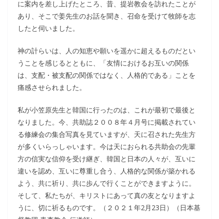
に案内を差し上げたところ、昔、提岩教会を訪れたことが
あり、そこで姜先生のお話を聞き、召命を受けて牧師を志
したと伺いました。
神の計らいは、人の知恵や願いを遥かに超えるものだとい
うことを感じるとともに、「友情におけるお互いの関係
は、支配・被支配の関係ではなく、人格的である」ことを
痛感させられました。
私が小笠原先生と韓国に行ったのは、これが最初で最後と
なりました。今、共助誌２００８年４月号に掲載されてい
る修練会の集合写真を見ていますが、天に召された先生方
が多くいらっしゃいます。今は天におられる共助会の先輩
方の信実な信仰を受け継ぎ、韓国と日本の人々が、互いに
違いを認め、互いに尊重し合う、人格的な関係が築かれる
よう、共に祈り、共に歩んで行くことができますように。
そして、私たちが、キリストにあって真の友となりますよ
うに、切に祈るものです。（２０２１年2月23日）（日本基