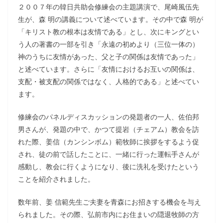
２００７年の韓日共助会修練会の主題講演で、尾崎風伍先
生が、森 明の講義について述べています。その中で森 明が
「キリスト教の根本は友情である」とし、次にキングとい
う人の著書の一部を引き「永遠の初めより（三位一体の）
神のうちに友情があった、父と子の関係は友情であった」
と述べています。さらに「友情におけるお互いの関係は、
支配・被支配の関係ではなく、人格的である」と述べてい
ます。
修練会のパネルディスカッションの発題者の一人、佐伯邦
男さんが、発題の中で、かつて提岩（チェアム）教会を訪
れた際、姜信（カンシンボム）範牧師に挨拶をするよう促
され、徒の前で話したことに、一緒に行った運転手さんが
感動し、教会に行くようになり、後に洗礼を受けたという
ことを紹介されました。
数年前、姜 信範先生ご夫妻を青森にお招きする機会を与え
られました。その際、弘前市内にお住まいの隠退牧師の方