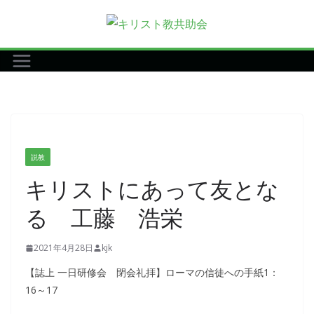
コ
ン
テ
ン
ツ
へ
ス
キ
説教
ッ
キリストにあって友とな
プ
る 工藤 浩栄
2021年4月28日
kjk
【誌上 一日研修会 閉会礼拝】ローマの信徒への手紙1：
16～17