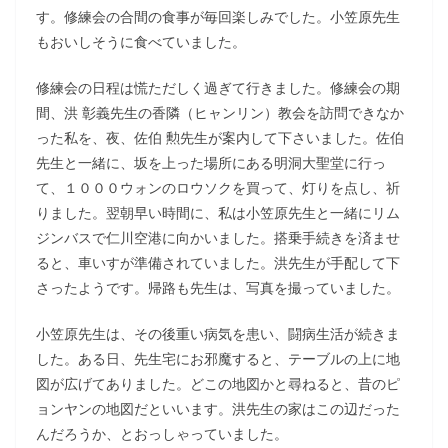
す。修練会の合間の食事が毎回楽しみでした。小笠原先生
もおいしそうに食べていました。
修練会の日程は慌ただしく過ぎて行きました。修練会の期
間、洪 彰義先生の香隣（ヒャンリン）教会を訪問できなか
った私を、夜、佐伯 勲先生が案内して下さいました。佐伯
先生と一緒に、坂を上った場所にある明洞大聖堂に行っ
て、１０００ウォンのロウソクを買って、灯りを点し、祈
りました。翌朝早い時間に、私は小笠原先生と一緒にリム
ジンバスで仁川空港に向かいました。搭乗手続きを済ませ
ると、車いすが準備されていました。洪先生が手配して下
さったようです。帰路も先生は、写真を撮っていました。
小笠原先生は、その後重い病気を患い、闘病生活が続きま
した。ある日、先生宅にお邪魔すると、テーブルの上に地
図が広げてありました。どこの地図かと尋ねると、昔のピ
ョンヤンの地図だといいます。洪先生の家はこの辺だった
んだろうか、とおっしゃっていました。