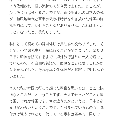
よう依頼され、軽い気持ちで引き受けました。ところが、
少し考えれば分かることですが、戦後生まれの日本人の私
が、植民地時代と軍事独裁政権時代を生き抜いた韓国の皆
様を前にして、話せることなどありません。これは困った
ことになったと、後悔しました。
私にとって初めての韓国体験は共助会の交わりでした。そ
して、小笠原先生と一緒に行くことができました。２００
７年に韓国を訪問するまで、海外旅行は常に一人で過ごし
ていたので、不自由な英語で、面倒なことに耐えるしかあ
りませんでした。それを異文化体験だと解釈して楽しんで
いました。
そんな私が韓国に行って感じた率直な思いとは、ここは快
適なところだ、ということです。今まで行ったどことも違
う国、それが韓国です。何が違うのかというと、日本とあ
まり変わらいということです。普段食べているものも、味
付けは違うけれども、使っている素材は基本的に同じで