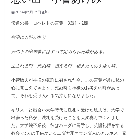
2024年5月15日
kjk
伝道の書 コヘレトの言葉 3章1～2節
何事にも時があり
天の下の出来事にはすべて定められた時がある。
生まれる時、死ぬ時 植える時、植えたものを抜く時。
小菅敏夫が神様の御許に召された今、この言葉が常に私の
心に聞こえてきます。死ぬ時も神様のお考えの時があっ
て、それを受け入れる気持ちになりました。
キリストと出会い大学時代に洗礼を受けた敏夫は、大学で
出会った私が、洗礼を受けたことを大変喜んでくれまし
た。大学院卒業後、彼はハーグに留学し、英語礼拝をする
教会で5人の子供がいるユダヤ系オランダ人のアルボス一家