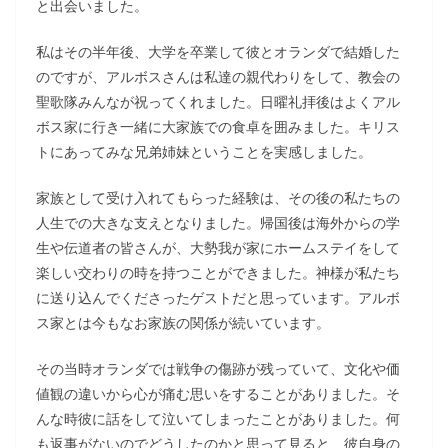
と出会いました。
私はその半年後、大学を卒業して彼とオランダで結婚した
のですが、アルボスさんは私達の親代わりをして、教会の
聖歌隊みんなが祝ってくれました。日曜礼拝後はよくアル
ボス家に行き一緒に大家族での食卓を囲みました。キリス
トにあってみな兄弟姉妹ということを実感しました。
家族として受け入れてもらった経験は、その後の私たちの
人生での大きな支えとなりました。帰国後は海外からの学
生や伝道者の皆さんが、大勢我が家にホームステイをして
楽しい交わりの時を持つことができました。神様が私たち
に送り込んでくださったゲストだと思っています。アルボ
ス家とは今もなお家族の関係が続いています。
その当時オランダでは戦争の傷跡が残っていて、文化や価
値観の違いから心が痛む思いをすることがありました。そ
んな時彼に話をして泣いてしまったことがありました。何
も返事がないのでどうしたのかと思って見ると、彼自身の