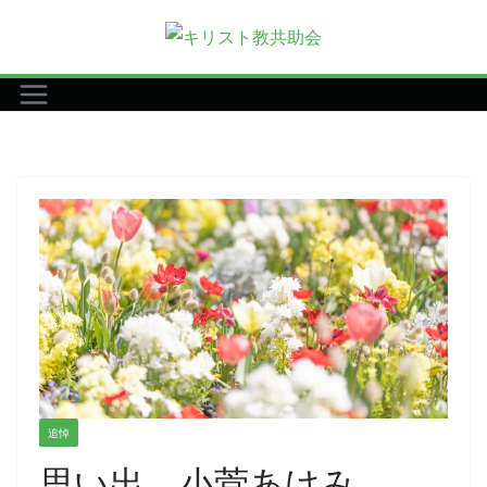
コ
ン
テ
ン
ツ
へ
ス
キ
ッ
プ
追悼
思い出 小菅あけみ