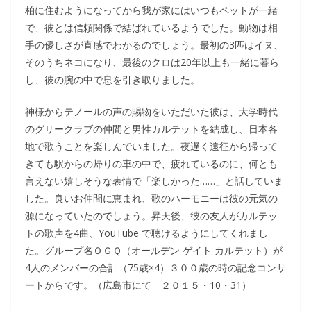
柏に住むようになってから我が家にはいつもペットが一緒
で、彼とは信頼関係で結ばれているようでした。動物は相
手の優しさが直感でわかるのでしょう。最初の3匹はイヌ、
そのうちネコになり、最後のクロは20年以上も一緒に暮ら
し、彼の腕の中で息を引き取りました。
神様からテノールの声の賜物をいただいた彼は、大学時代
のグリークラブの仲間と男性カルテットを結成し、日本各
地で歌うことを楽しんでいました。夜遅く遠征から帰って
きても駅からの帰りの車の中で、疲れているのに、何とも
言えない嬉しそうな表情で「楽しかった……」と話していま
した。良いお仲間に恵まれ、歌のハーモニーは彼の元気の
源になっていたのでしょう。昇天後、彼の友人がカルテッ
トの歌声を4曲、YouTube で聴けるようにしてくれまし
た。グループ名ＯＧＱ（オールデン ゲイト カルテット）が
4人のメンバーの合計（75歳×4）３００歳の時の記念コンサ
ートからです。（広島市にて ２０１５・10・31）