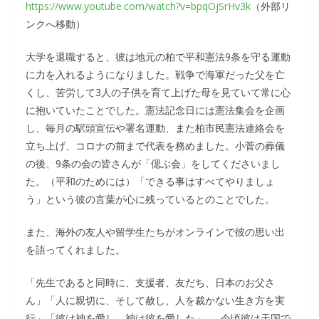
https://www.youtube.com/watch?v=bpqOjSrHv3k
（外部リ
ンクへ移動）
大学を退職すると、彼は地元の柏で平和憲法9条を守る運動
に力を入れるようになりました。戦争で海軍だった父を亡
くし、苦労して3人の子供を育て上げた母を見ていて常に心
に抱いていたことでした。憲法記念日には憲法集会を企画
し、毎月の駅頭宣伝や署名運動、また柏市民憲法連絡会を
立ち上げ、コロナの前まで代表を務めました。小菅の葬儀
の後、9条の会の皆さんが「偲ぶ会」をしてくださいまし
た。（平和のためには）「できる事はすべてやりましょ
う」という彼の言葉が心に残っているとのことでした。
また、海外の友人や留学生たちがオンラインで彼の思い出
を語ってくれました。
「先生であると同時に、支援者、友だち、日本のお父さ
ん」「人に親切に、そして赦し、人を裁かない生き方を実
行」「彼は神を愛し、神は彼を愛した」……今頃彼は天国で