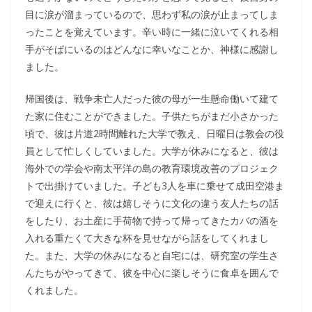
目に涙が溜まっているので、思わず私の涙が止まってしま
ったことを覚えています。辛い時に一緒に泣いてくれる相
手がそばにいるのはどんなに幸いなことか、神様に感謝し
ました。
帰国後は、戦争未亡人だった彼の母が一生懸命働いて建て
た家に住むことができました。子供たちがまだ小さかった
頃で、彼は片道2時間離れた大学で教え、日曜日は教会の役
員として忙しくしていました。大学が休みになると、彼は
海外での学会や南太平洋の島の教育環境改善のプロジェク
トで出掛けていました。子ども3人を車に乗せて成田空港ま
で迎えに行くと、彼は嬉しそうに文化の違う友人たちの話
をしたり、お土産に手荷物で持って帰ってきたカバの酒を
入れる重たくて大きな杯を見せながら話をしてくれまし
た。また、大学の休みになると自宅には、研究室の学生さ
んたちがやってきて、彼を中心に楽しそうに食卓を囲んで
くれました。