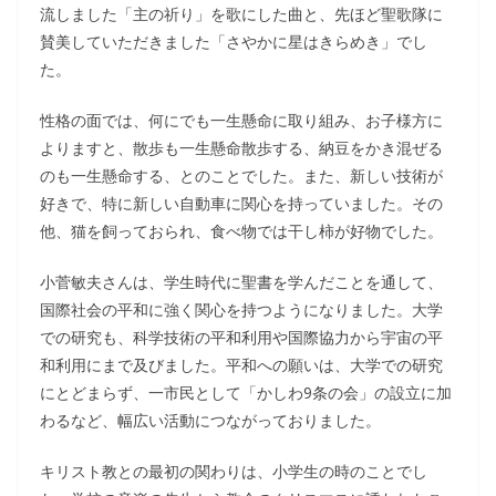
流しました「主の祈り」を歌にした曲と、先ほど聖歌隊に
賛美していただきました「さやかに星はきらめき」でし
た。
性格の面では、何にでも一生懸命に取り組み、お子様方に
よりますと、散歩も一生懸命散歩する、納豆をかき混ぜる
のも一生懸命する、とのことでした。また、新しい技術が
好きで、特に新しい自動車に関心を持っていました。その
他、猫を飼っておられ、食べ物では干し柿が好物でした。
小菅敏夫さんは、学生時代に聖書を学んだことを通して、
国際社会の平和に強く関心を持つようになりました。大学
での研究も、科学技術の平和利用や国際協力から宇宙の平
和利用にまで及びました。平和への願いは、大学での研究
にとどまらず、一市民として「かしわ9条の会」の設立に加
わるなど、幅広い活動につながっておりました。
キリスト教との最初の関わりは、小学生の時のことでし