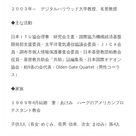
２００３年～ デジタルハリウッド大学教授、名誉教授
◆主な活動
日本ＩＴＵ協会理事 研究会主査・国際協力機構経済基盤
開発部支援委員・太平洋電気通信協議会委員・ＪＩＣＡ会
員・調布市個人情報保護審査会委員・日本基督教団柏教会
役員・基督教共助会『共助』誌編集長・日本国際ギデオン
協会・柏9条の会代表・Olden Gate Quartet（男性コーラ
ス）
◆家族
１９６９年4月結婚 妻：あけみ ハーグのアメリカンプロ
テスタント教会
子供3人（長女: めぐみ、長男: 信幸、次女: まゆみ）孫4人