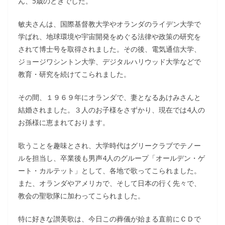
ん、5歳のときでした。
敏夫さんは、国際基督教大学やオランダのライデン大学で
学ばれ、地球環境や宇宙開発をめぐる法律や政策の研究を
されて博士号を取得されました。その後、電気通信大学、
ジョージワシントン大学、デジタルハリウッド大学などで
教育・研究を続けてこられました。
その間、１９６９年にオランダで、妻となるあけみさんと
結婚されました。３人のお子様をさずかり、現在では4人の
お孫様に恵まれております。
歌うことを趣味とされ、大学時代はグリークラブでテノー
ルを担当し、卒業後も男声4人のグループ「オールデン・ゲ
ート・カルテット」として、各地で歌ってこられました。
また、オランダやアメリカで、そして日本の行く先々で、
教会の聖歌隊に加わってこられました。
特に好きな讃美歌は、今日この葬儀が始まる直前にＣＤで