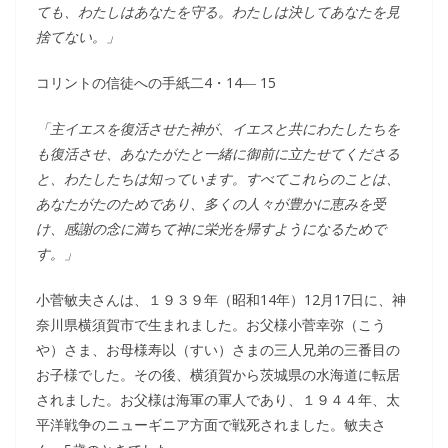
ても、わたしはあなたを守る。わたしは決してあなたを見
捨てない。」
コリントの信徒への手紙二4・14― 15
「主イエスを復活させた神が、イエスと共にわたしたちを
も復活させ、あなたがたと一緒に御前に立たせてくださる
と、わたしたちは知っています。すべてこれらのことは、
あなたがたのためであり、多くの人々が豊かに恵みを受
け、感謝の念に満ちて神に栄光を帰すようになるためで
す。」
小菅敏夫さんは、１９３９年（昭和14年）12月17日に、神
奈川県横須賀市で生まれました。お父様小菅幸弥（こう
や）さま、お母様寿以（すい）さまの三人兄弟の三番目の
お子様でした。その後、横須賀から茨城県の水海道に転居
されました。お父様は海軍の軍人であり、１９４４年、太
平洋戦争のニューギニア方面で戦死されました。敏夫さ