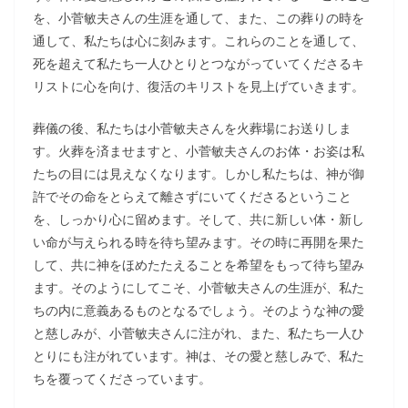
を、小菅敏夫さんの生涯を通して、また、この葬りの時を
通して、私たちは心に刻みます。これらのことを通して、
死を超えて私たち一人ひとりとつながっていてくださるキ
リストに心を向け、復活のキリストを見上げていきます。
葬儀の後、私たちは小菅敏夫さんを火葬場にお送りしま
す。火葬を済ませますと、小菅敏夫さんのお体・お姿は私
たちの目には見えなくなります。しかし私たちは、神が御
許でその命をとらえて離さずにいてくださるということ
を、しっかり心に留めます。そして、共に新しい体・新し
い命が与えられる時を待ち望みます。その時に再開を果た
して、共に神をほめたたえることを希望をもって待ち望み
ます。そのようにしてこそ、小菅敏夫さんの生涯が、私た
ちの内に意義あるものとなるでしょう。そのような神の愛
と慈しみが、小菅敏夫さんに注がれ、また、私たち一人ひ
とりにも注がれています。神は、その愛と慈しみで、私た
ちを覆ってくださっています。