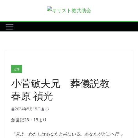
コ
ン
テ
ン
ツ
へ
ス
キ
追悼
ッ
小菅敏夫兄 葬儀説教
プ
春原 禎光
2024年5月15日
kjk
創世記28・15より
「見よ、わたしはあなたと共にいる。あなたがどこへ行っ