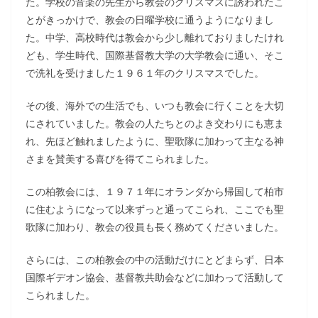
た。学校の音楽の先生から教会のクリスマスに誘われたこ
とがきっかけで、教会の日曜学校に通うようになりまし
た。中学、高校時代は教会から少し離れておりましたけれ
ども、学生時代、国際基督教大学の大学教会に通い、そこ
で洗礼を受けました１９６１年のクリスマスでした。
その後、海外での生活でも、いつも教会に行くことを大切
にされていました。教会の人たちとのよき交わりにも恵ま
れ、先ほど触れましたように、聖歌隊に加わって主なる神
さまを賛美する喜びを得てこられました。
この柏教会には、１９７１年にオランダから帰国して柏市
に住むようになって以来ずっと通ってこられ、ここでも聖
歌隊に加わり、教会の役員も長く務めてくださいました。
さらには、この柏教会の中の活動だけにとどまらず、日本
国際ギデオン協会、基督教共助会などに加わって活動して
こられました。