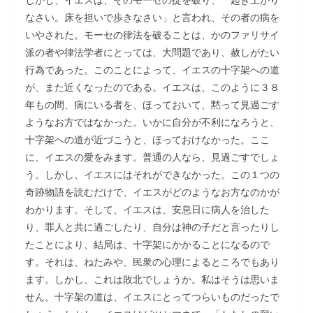
なさい。床を担いで歩きなさい」と言われ、その者の病を
いやされた。モーセの律法を破ることは、かのファリサイ
派の者や律法学者にとっては、大問題であり、赦しがたい
行為であった。このことによって、イエスの十字架への道
が、また近くなったのである。イエスは、このように３８
年もの間、病にいる者を、ほっておいて、黙って見過ごす
ようなお方ではなかった。いかに自分が不利になろうと、
十字架への道が近づこうと、ほっておけなかった。ここ
に、イエスの愛をみます。普通の人なら、見過ごすでしょ
う。しかし、イエスにはそれができなかった。この１つの
奇跡物語を読むだけで、イエスがどのようなお方なのかが
わかります。そして、イエスは、安息日に病人を治した
り、罪人と共に過ごしたり、自分は神の子だと言ったりし
たことにより、結局は、十字架にかかることになるので
す。それは、ねたみや、民衆の心理によるところでもあり
ます。しかし、これは敗北でしょうか。私はそうは思いま
せん。十字架の道は、イエスにとってつらいものだったで