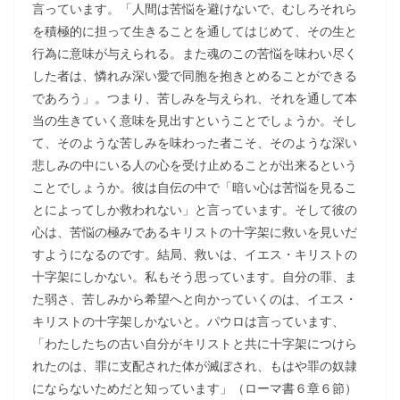
言っています。「人間は苦悩を避けないで、むしろそれら
を積極的に担って生きることを通してはじめて、その生と
行為に意味が与えられる。また魂のこの苦悩を味わい尽く
した者は、憐れみ深い愛で同胞を抱きとめることができる
であろう」。つまり、苦しみを与えられ、それを通して本
当の生きていく意味を見出すということでしょうか。そし
て、そのような苦しみを味わった者こそ、そのような深い
悲しみの中にいる人の心を受け止めることが出来るという
ことでしょうか。彼は自伝の中で「暗い心は苦悩を見るこ
とによってしか救われない」と言っています。そして彼の
心は、苦悩の極みであるキリストの十字架に救いを見いだ
すようになるのです。結局、救いは、イエス・キリストの
十字架にしかない。私もそう思っています。自分の罪、ま
た弱さ、苦しみから希望へと向かっていくのは、イエス・
キリストの十字架しかないと。パウロは言っています、
「わたしたちの古い自分がキリストと共に十字架につけら
れたのは、罪に支配された体が滅ぼされ、もはや罪の奴隷
にならないためだと知っています」（ローマ書６章６節）