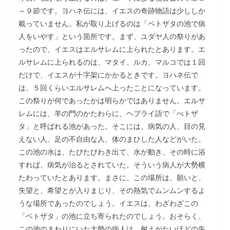
～９節です。ヨハネ伝には、イエスの奇跡物語は少ししか
載っていません。私が取り上げるのは「ベトザタの池で病
人をいやす」という箇所です。まず、ユダヤ人の祭りがあ
ったので、イエスはエルサレムに上られたとあります。エ
ルサレムに上られるのは、マタイ、ルカ、マルコでは１回
だけで、イエスが十字架にかかるときです。ヨハネ伝で
は、５回くらいエルサレムへ上ったことになっています。
この祭りが何であったかは明らかではありません。エルサ
レムには、羊の門のかたわらに、ヘブライ語で「べトザ
タ」と呼ばれる池があった。そこには、病気の人、目の見
えない人、足の不自由な人、体のまひした人などがいた。
この池の水は、たびたびわき出て、水が動き、その時に浴
すれば、病気が治るとされていた。そういう病人が大勢横
たわっていたとあります。まさに、この場所は、願いと、
失望と、希望とが入りまじり、その熱気でムンムンするよ
うな場所であったのでしょう。イエスは、わざわざこの
「ベトザタ」の池に立ち寄られたのでしょう。おそらく、
この池のまわりにいた大勢の病人は、耐えがたいほどの失