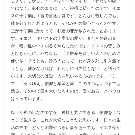
しょう。しかし、イエスはゲツセマネで、「わたしの願い
ではなく、御心のままに」と、神様に祈ったのです。イエ
スの十字架は１言で言えば愛です。どんなに苦しんでも、
体を釘で打たれようとも、それが神の御心だったのです。
主が十字架にかかって、私達の罪が赦された、とありま
す。イエス・キリストの十字架の愛が、またその命の光
が、暗い世の中を明るく照らしたのです。イエスの苦しみ
とひきかえに。パウロも、「全財産を貧しい人々のために
使い尽くそうとも、誇ろうとして、わが身を死に引き渡そ
うとも、愛がなければ、わたしに何の益もない」と語って
います。大切なのは愛、人を思いやる心なのです。そし
て、「それゆえ、信仰と希望と愛、この３つはいつまでも
残る。その中で最も大いなるものは、愛である」とパウロ
は言っています。
以上が私の話なのですが、神様と共に生きる、信仰を土台
として生きる、これが大切なことだと思います。日々の生
活の中で、どんな困難やつらい事があっても、イエス様が
守ってくださる。「憐れみ深い人々は幸いである。その人