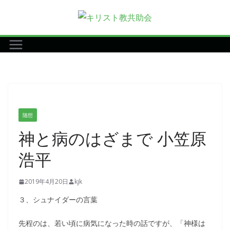
コ
ン
テ
ン
ツ
へ
ス
キ
随想
ッ
神と病のはざまで 小笠原
プ
浩平
2019年4月20日
kjk
３、シュナイダーの言葉
先程のは、若い頃に病気になった時の話ですが、「神様は