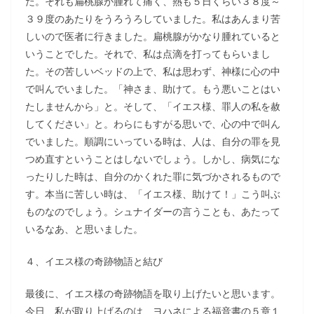
た。それも扁桃腺が腫れて痛く、熱も５日くらい３８度～
３９度のあたりをうろうろしていました。私はあんまり苦
しいので医者に行きました。扁桃腺がかなり腫れていると
いうことでした。それで、私は点滴を打ってもらいまし
た。その苦しいベッドの上で、私は思わず、神様に心の中
で叫んでいました。「神さま、助けて。もう悪いことはい
たしませんから」と。そして、「イエス様、罪人の私を赦
してください」と。わらにもすがる思いで、心の中で叫ん
でいました。順調にいっている時は、人は、自分の罪を見
つめ直すということはしないでしょう。しかし、病気にな
ったりした時は、自分のかくれた罪に気づかされるもので
す。本当に苦しい時は、「イエス様、助けて！」こう叫ぶ
ものなのでしょう。シュナイダーの言うことも、あたって
いるなあ、と思いました。
４、イエス様の奇跡物語と結び
最後に、イエス様の奇跡物語を取り上げたいと思います。
今日、私が取り上げるのは、ヨハネによる福音書の５章１