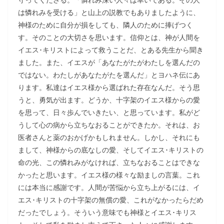
は憐れみを受ける」と山上の説教でもありましたように、
神様のために自分が損をしても、隣人のために捧げつく
す。そのことの大切さを思います。信仰とは、神が人間を
イエス･キリストによって救うことだ、とある先生から聞き
ました。また、イエスが「あなたがたがわたしを選んだの
ではない。わたしがあなたがたを選んだ」とヨハネ伝にあ
ります。私達はイエス様から選ばれた存在なんだ。そう思
うと、勇気が出ます。どうか、十字架のイエス様からの愛
を思って、日々歩んでいきたい、と思っています。私がど
うして心の病から立ちなおることができたか。それは、お
医者さんと薬のおかげかもしれません。しかし、それにも
まして、神様からの底なしの愛、そしてイエス･キリストの
命の光、この憐れみがなければ、立ちなおることはできな
かったと思います。イエス様の様々な励ましの言葉。これ
には本当に感謝です。人間が苦悩から立ち上がるには、イ
エス･キリストの十字架の無償の愛、これがなかったらだめ
だったでしょう。そういう意味でも神様とイエス･キリス