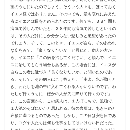
望のうちにいたのでしょう。そういう人々を、ほっておく
イエス様ではありません。その中でも、最も哀れにみえた
者にイエスは目をとめられたのです。何でも、３８年間も
病気で苦しんでいたと。３８年間も病気で苦しむというの
は、その人だけにしか分からない悲しみと絶望があったの
でしょう。そして、このとき、イエスが自ら、そのあわれ
な姿をみて、「良くなりたいか」と尋ねた。病人の方か
ら、イエスに「この病を治してください」と頼んで、イエ
スに治してもらう場合もあるが、この場合には、イエスが
自らこの者に近づき「良くなりたいか」と聞いたのであ
る。そして、その病人はこう答えた。「主よ、水が動くと
き、わたしを池の中に入れてくれる人がいないのです。わ
たしが行くうちに、ほかの人が先に降りて行くのです」
と。この言葉から、この病人は、１人ぼっちで、孤独で、
１人池のそばにいたと思われる。彼の言葉は、あきらめと
哀願に満つるものであった。しかし、この日は安息日であ
り、ユダヤ人たちは何も仕事をしてはいけない日だった。
しかし、イエスは、そのモーセの掟を破り、「起き上がり