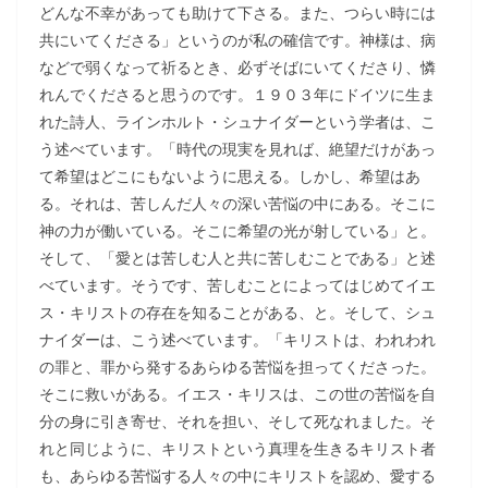
どんな不幸があっても助けて下さる。また、つらい時には
共にいてくださる」というのが私の確信です。神様は、病
などで弱くなって祈るとき、必ずそばにいてくださり、憐
れんでくださると思うのです。１９０３年にドイツに生ま
れた詩人、ラインホルト・シュナイダーという学者は、こ
う述べています。「時代の現実を見れば、絶望だけがあっ
て希望はどこにもないように思える。しかし、希望はあ
る。それは、苦しんだ人々の深い苦悩の中にある。そこに
神の力が働いている。そこに希望の光が射している」と。
そして、「愛とは苦しむ人と共に苦しむことである」と述
べています。そうです、苦しむことによってはじめてイエ
ス・キリストの存在を知ることがある、と。そして、シュ
ナイダーは、こう述べています。「キリストは、われわれ
の罪と、罪から発するあらゆる苦悩を担ってくださった。
そこに救いがある。イエス・キリスは、この世の苦悩を自
分の身に引き寄せ、それを担い、そして死なれました。そ
れと同じように、キリストという真理を生きるキリスト者
も、あらゆる苦悩する人々の中にキリストを認め、愛する