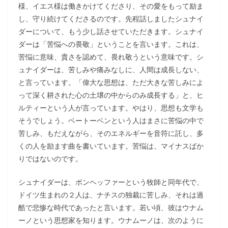
様、イエス様は働きかけてくださり、その愛をもって励ま
し、守り続けてくださるのです。先程話しましたシュナイ
ダーについて、もう少し話させていただきます。シュナイ
ダーは「苦悩への畏敬」ということを言います。これは、
苦悩に意味、貴さを認めて、畏れ敬うという意味です。シ
ュナイダーは、苦しみや痛みなしに、人間は成長しない、
と言っています。「偉大な思想は、ただ大きな苦しみによ
って深く耕された心の土壌の中からのみ成長する」と、ヒ
ルティーという人が言っています。やはり、思想も文学も
そうでしょう。ベートーベンという人はまさに苦悩の中で
苦しみ、もだえながら、そのエネルギーを音符に託し、多
くの人を励ます曲を書いています。苦悩は、マイナスばか
りではないのです。
シュナイダーは、ボンヘッファーという牧師と同年代で、
ドイツ生まれの２人は、ナチスの独裁に苦しみ、それは過
酷で悲惨な時代であったと言います。若い頃、彼はウナム
ーノという思想家を知ります。ウナムーノは、次のように