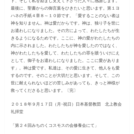
ト、そして私を励まし支えて下さった人々に感謝します。
最後に、聖書からの御言葉をひきたいと思います。第１ヨ
ハネの手紙４章８～１０節です。「愛することのない者は
神を知りません。神は愛だからです。神は、独り子を世に
お遣わしになりました。その方によって、わたしたちが生
きるようになるためです。ここに、神の愛がわたしたちの
内に示されました。わたしたちが神を愛したのではなく、
神がわたしたちを愛して、わたしたちの罪を贖ういけにえ
として、御子をお遣わしになりました。ここに愛がありま
す」。神は愛です。私達は、その愛に生きて、他人をも愛
するのです。そのことが大切だと思います。そして、この
世に耐えられないほどの苦しみがあっても、きっと神様が
救ってくださると思います。〔完〕
２０１８年９月１７日（月･祝日）日本基督教団 北上教会
礼拝堂
「第２４回みちのくコスモスの会修養会にて」