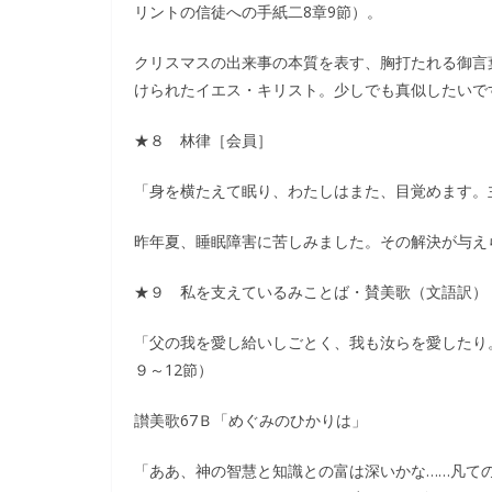
リントの信徒への手紙二8章9節）。
クリスマスの出来事の本質を表す、胸打たれる御言
けられたイエス・キリスト。少しでも真似したいで
★８ 林律［会員］
「身を横たえて眠り、わたしはまた、目覚めます。
昨年夏、睡眠障害に苦しみました。その解決が与え
★９ 私を支えているみことば・賛美歌（文語訳）
「父の我を愛し給いしごとく、我も汝らを愛したり
９～12節）
讃美歌67Ｂ「めぐみのひかりは」
「ああ、神の智慧と知識との富は深いかな……凡て