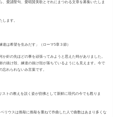
ら、愛誦聖句、愛唱賛美歌とそれにまつわる文章を募集いたしま
たします。
練達は希望を生みだす」（ローマ5章３節）
何か針の先ほどの事を頑張ってみようと思えた時がありました。
耐の抜け殻、練達の抜け殻が落ちているようにも見えます。今で
の忘れられないみ言葉です。
キリストの教えを説く姿が彷彿として新鮮に現代の今でも甦りま
」シベリウスは推敲に推敲を重ねて作曲した人で曲数はあまり多くな