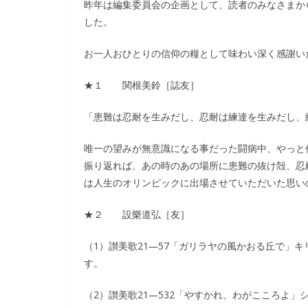
昨年は編集委員会の企画として、読者のみなさまか
した。
お一人おひとりの信仰の糧として味わい深く感謝い
★１ 関根美鈴［誌友］
「患難は忍耐を生みだし、忍耐は練達を生みだし、
唯一の望みが無意識になる事だった闘病中、やっと
振り返れば、あの時のあの場所に患難の抜け殻、忍
は人生のオリンピックに出場させていただいた思い
★２ 設樂道弘［友］
（1）讃美歌21―57「ガリラヤの風かおる丘で」
す。
（2）讃美歌21―532「やすかれ、わがこころよ