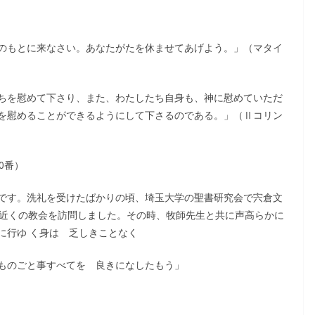
のもとに来なさい。あなたがたを休ませてあげよう。」（マタイ
ちを慰めて下さり、また、わたしたち自身も、神に慰めていただ
を慰めることができるようにして下さるのである。」（Ⅱコリン
0番）
です。洗礼を受けたばかりの頃、埼玉大学の聖書研究会で宍倉文
、近くの教会を訪問しました。その時、牧師先生と共に声高らかに
に行ゆ く身は 乏しきことなく
ものごと事すべてを 良きになしたもう」