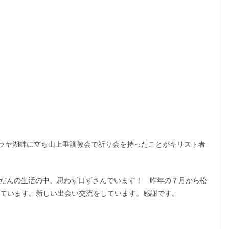
ラヤ湖畔に立ち山上垂訓教会で祈り会を持ったことがキリスト者
ふだんの生活の中、思わず口ずさんでいます！ 昨年の７月から松
しています。新しい出会い交流をしています。感謝です。