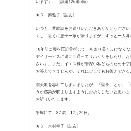
います」。（詩編126編5節）
★５ 秦雅子［誌友］
いつも、共助誌をお送りいただきありがとうござい
くし、近くに息子一家が居りますが、ずっと一人暮
10年前に腰を圧迫骨折して、あまり長く歩けなく
デイサービスに週２回通ってリハビリをしたり、お
さい」。また、イエス様が罪深い私どものため十字
お答えできませんが、それに少しでもお答えできる
讃美歌を忘れてしまいましたが、「聖夜」とか、「
うか感染が収まりますようにお祈りしたいと思いま
お祈りいたします。
平塚にて、87 歳。12月20日。
★６ 木村幸子［誌友］