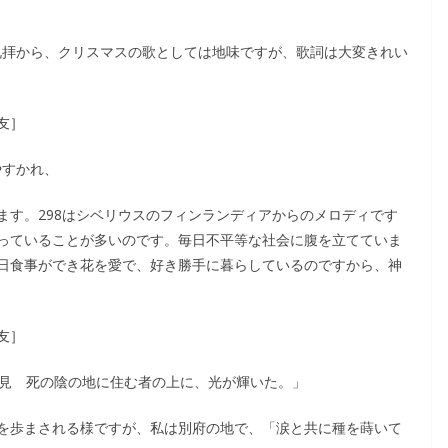
日の礼拝から、クリスマスの歌としては地味ですが、歌詞は大変きれい
友］
やすかれ、
ます。298はシベリウスのフィンランディアからのメロディです
っていることが多いのです。毎日不平等な社会に腹を立てていま
日食事ができ花を愛で、好き勝手に暮らしているのですから、神
友］
を見 死の陰の地に住む者の上に、光が輝いた。」
を歩まされる様ですが、私は別府の地で、「涙と共に種を蒔いて