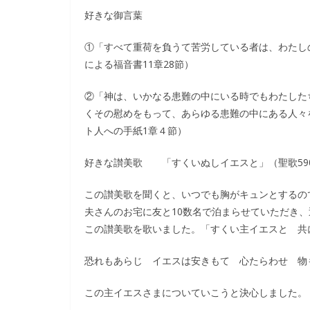
好きな御言葉
①「すべて重荷を負うて苦労している者は、わたし
による福音書11章28節）
②「神は、いかなる患難の中にいる時でもわたした
くその慰めをもって、あらゆる患難の中にある人々
ト人への手紙1章４節）
好きな讃美歌 「すくいぬしイエスと」（聖歌59
この讃美歌を聞くと、いつでも胸がキュンとするの
夫さんのお宅に友と10数名で泊まらせていただき
この讃美歌を歌いました。「すくい主イエスと 共
恐れもあらじ イエスは安きもて 心たらわせ 物
この主イエスさまについていこうと決心しました。