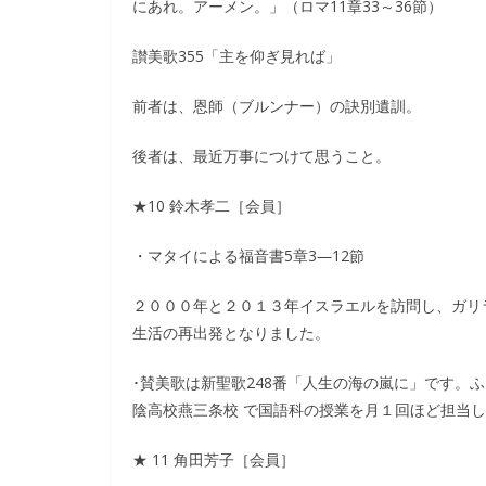
にあれ。アーメン。」（ロマ11章33～36節）
讃美歌355「主を仰ぎ見れば」
前者は、恩師（ブルンナー）の訣別遺訓。
後者は、最近万事につけて思うこと。
★10 鈴木孝二［会員］
・マタイによる福音書5章3―12節
２０００年と２０１３年イスラエルを訪問し、ガリ
生活の再出発となりました。
･賛美歌は新聖歌248番「人生の海の嵐に」です。
陰高校燕三条校 で国語科の授業を月１回ほど担当
★ 11 角田芳子［会員］