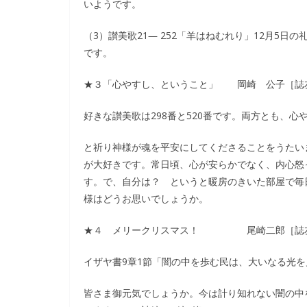
いようです。
（3）讃美歌21― 252「羊はねむれり」12月5
です。
★３「心やすし、ということ」 岡崎 公子［誌
好きな讃美歌は298番と520番です。両方とも、心
と祈り神様が魂を平安にしてくださることをうたい
が大好きです。常日頃、心が安らかでなく、内心怒
す。で、自分は？ というと暖房のきいた部屋で毎
様はどうお思いでしょうか。
★４ メリークリスマス！ 尾崎二郎［誌
イザヤ書9章1節「闇の中を歩む民は、大いなる光
皆さま御元気でしょうか。今は計り知れない闇の中