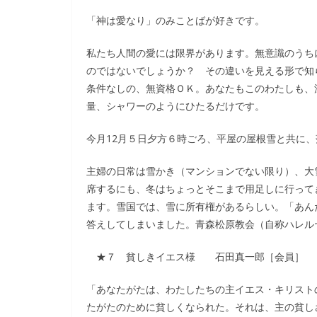
「神は愛なり」のみことばが好きです。
私たち人間の愛には限界があります。無意識のうち
のではないでしょうか？ その違いを見える形で知
条件なしの、無資格ＯＫ。あなたもこのわたしも、
量、シャワーのようにひたるだけです。
今月12月５日夕方６時ごろ、平屋の屋根雪と共に
主婦の日常は雪かき（マンションでない限り）、大
席するにも、冬はちょっとそこまで用足しに行って
ます。雪国では、雪に所有権があるらしい。「あん
答えしてしまいました。青森松原教会（自称ハレル
★７ 貧しきイエス様 石田真一郎［会員］
「あなたがたは、わたしたちの主イエス・キリスト
たがたのために貧しくなられた。それは、主の貧し