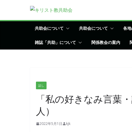
コ
ン
テ
ン
共助会について
共助会について
各地
ツ
雑誌「共助」について
関係教会の案内
へ
ス
キ
ッ
プ
証し
「私の好きなみ言葉・
人）
2022年5月1日
kjk