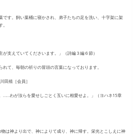
葉です。飼い葉桶に寝かされ、弟子たちの足を洗い、十字架に架
す。
主が支えていてくださいます。」（詩編３編６節）
られて、毎朝の祈りの冒頭の言葉になっております。
 川田殖［会員］
。……わが汝らを愛せしごとく互いに相愛せよ。」（ヨハネ15章
の物は神より出で、神によりて成り、神に帰す。栄光とこしえに神