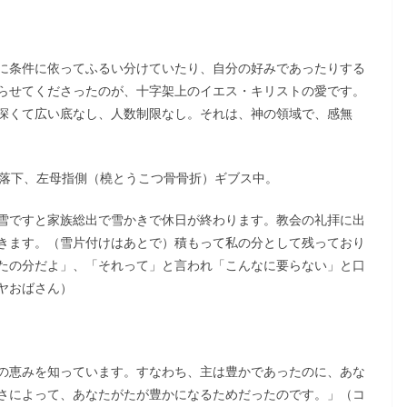
に条件に依ってふるい分けていたり、自分の好みであったりする
らせてくださったのが、十字架上のイエス・キリストの愛です。
深くて広い底なし、人数制限なし。それは、神の領域で、感無
、落下、左母指側（橈とうこつ骨骨折）ギブス中。
雪ですと家族総出で雪かきで休日が終わります。教会の礼拝に出
きます。（雪片付けはあとで）積もって私の分として残っており
たの分だよ」、「それって」と言われ「こんなに要らない」と口
ヤおばさん）
の恵みを知っています。すなわち、主は豊かであったのに、あな
さによって、あなたがたが豊かになるためだったのです。」（コ