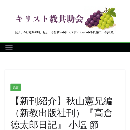
コ
ン
テ
ン
ツ
へ
ス
キ
ッ
プ
読書
【新刊紹介】秋山憲兄編
（新教出版社刊）『高倉
徳太郎日記』 小塩 節