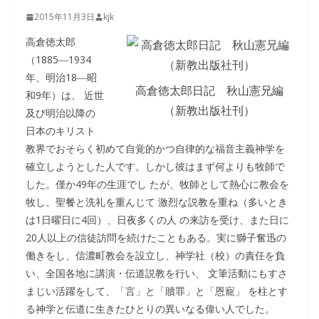
2015年11月3日
kjk
高倉徳太郎
（1885―1934
年、明治18―昭
高倉徳太郎日記 秋山憲兄編
和9年）は、 近世
（新教出版社刊）
及び明治以降の
日本のキリスト
教界でおそらく初めて自覚的かつ自律的な福音主義神学を
確立しようとした人です。しかし彼はまず何よりも牧師で
した。僅か49年の生涯でし たが、牧師として熱心に教会を
牧し、聖餐と洗礼を重んじて 激烈な説教を重ね（多いとき
は1日曜日に4回）、日夜多くの人 の来訪を受け、また日に
20人以上の信徒訪問を続けたこともある。実に獅子奮迅の
働きをし、信濃町教会を設立し、神学社（校）の責任を負
い、全国各地に講演・伝道説教を行い、 文筆活動にもすさ
まじい活躍をして、「言」と「贖罪」と「恩寵」 を柱とす
る神学と伝道に生きたひとりの異いなる偉い人でした。