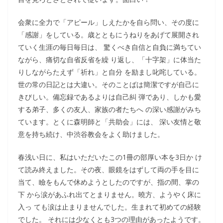
会衆に全力で「アピール」しえたかを自ら問い、その度に
「感謝」をしている。歳とともにうねりをあげて展開され
ていく生涯の毎日毎日は、 驚くべき自信と自負に満ちてい
ながら、痛切な自省反省を繰 り返し、「十字架」に体当た
りしながらたえず「祈れ」と自分 を励まし叱咤している。
世の常の日記とは大違い。そのことばは簡潔ですが自己に
きびしい。備忘録であるよりは自己糾 弾であり、しかも愛
する弟子、多くの友人、家族の者たちへ の深い感謝がみち
ています。とくに森明師と「共助会」には、 深い友情と敬
意を持ち続け、中渋谷教会をよく助けました。
春浅い日に、私はいただいたこの1冊の部厚い本を3日か け
て読み終えました。その夜、眼鏡をはずして両の手を目に
当て、瞼をもんで休めようとしたのですが、指の間、掌の
下 から涙があふれ出てとまりません。曉方、ようやく床に
入っ ても涙は止まりませんでした。生まれて初めての経験
でした。 それには少なくとも3つの理由があったようです。