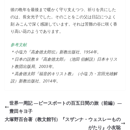
彼の晩年を最後まで暖かく守り支えつつ、祈りを共にした
のは、長女光子でした。そのことをこの父は日記につよく
刻 みこんで深く感謝しています。それは苦難の谷に咲く香
り高い花のようであります。
参考文献
＊小塩力『高倉徳太郎伝』新教出版社、1954年。
＊日本の説教８『高倉徳太郎』（池田 伯解説）日本キリス
ト教団出版局、2003年。
＊高倉徳太郎『福音的キリスト教』（小塩 力・宮田光雄解
説）新教出版社、2014年。
世界一周記 ―ピースボートの百五日間の旅（前編）―
豊田キヨ子
大塚野百合著（教文館刊）『スザンナ・ウェスレーもの
がたり』小友聡