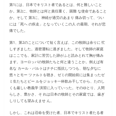
第1には、日本でキリスト者であるとは、何と難しいこと
か。第2に、牧師とは何と責任重く、困難 な使命であること
か。そして 第3に、神経が過労のあまり 痛み切って、つい
には「死へ の疾走」となっていくこの人 の最期。それが悲
痛でした。
第1、第2のことについて短く言えば、この牧師は余りに 忙
しすぎました。過密運転に過ぎました。そして牧師の家庭
はここでも、家計に苦労した跡がふと読みとれて胸が痛み
ます。ヨーロッパの牧師たちと何と違うことか。例えば有
名な カール・バルトはナチに抵抗しつつも、朝な夕なに
悠々とモー ツァルトを聴き、ゼミの開始前には集まったゼ
ミ生たちとビー ルをジョッキ一杯飲み干してから、たのし
くも厳しい教義学 演習に入っていった。そのゆとり、人間
らしさ、豊かさ、そ れは日本の牧師とその家庭では、歯ぎ
しりしても望みえませ ん。
しかし、これは召命を受けた者、日本でキリスト者たる者