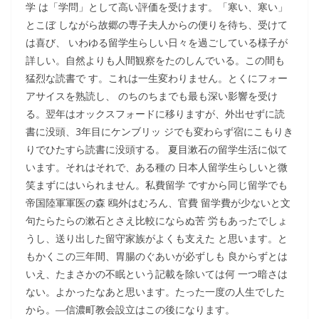
学 は「学問」として高い評価を受けます。「寒い、寒い」
とこぼ しながら故郷の専子夫人からの便りを待ち、受けて
は喜び、 いわゆる留学生らしい日々を過ごしている様子が
詳しい。自然よりも人間観察をたのしんでいる。この間も
猛烈な読書で す。これは一生変わりません。とくにフォー
アサイスを熟読し、 のちのちまでも最も深い影響を受け
る。翌年はオックスフォードに移りますが、外出せずに読
書に没頭、3年目にケンブリッ ジでも変わらず宿にこもりき
りでひたすら読書に没頭する。 夏目漱石の留学生活に似て
います。それはそれで、ある種の 日本人留学生らしいと微
笑まずにはいられません。私費留学 ですから同じ留学でも
帝国陸軍軍医の森 鴎外はむろん、官費 留学費が少ないと文
句たらたらの漱石とさえ比較にならぬ苦 労もあったでしょ
うし、送り出した留守家族がよくも支えた と思います。と
もかくこの三年間、胃腸のぐあいが必ずしも 良からずとは
いえ、たまさかの不眠という記載を除いては何 一つ暗さは
ない。よかったなあと思います。たった一度の人生でした
から。―信濃町教会設立はこの後になります。