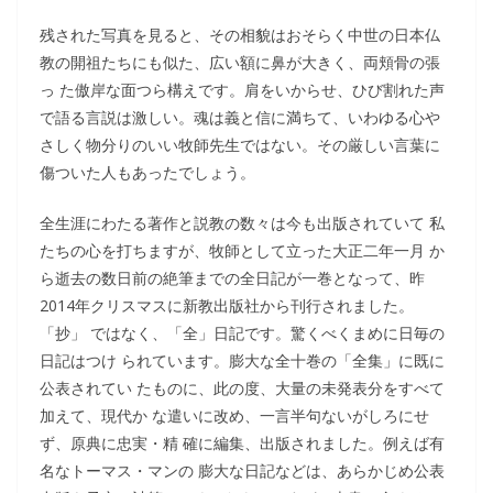
残された写真を見ると、その相貌はおそらく中世の日本仏
教の開祖たちにも似た、広い額に鼻が大きく、両頬骨の張
っ た傲岸な面つら構えです。肩をいからせ、ひび割れた声
で語る言説は激しい。魂は義と信に満ちて、いわゆる心や
さしく物分りのいい牧師先生ではない。その厳しい言葉に
傷ついた人もあったでしょう。
全生涯にわたる著作と説教の数々は今も出版されていて 私
たちの心を打ちますが、牧師として立った大正二年一月 か
ら逝去の数日前の絶筆までの全日記が一巻となって、昨
2014年クリスマスに新教出版社から刊行されました。
「抄」 ではなく、「全」日記です。驚くべくまめに日毎の
日記はつけ られています。膨大な全十巻の「全集」に既に
公表されてい たものに、此の度、大量の未発表分をすべて
加えて、現代か な遣いに改め、一言半句ないがしろにせ
ず、原典に忠実・精 確に編集、出版されました。例えば有
名なトーマス・マンの 膨大な日記などは、あらかじめ公表