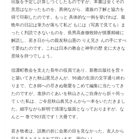
出版を予定し計算しつくしたものですが、本書は全くその
意思はなかったものを、異例ながら、遺族の了解と協力を
得て印刷したのです。もっと 具体的な一例を挙げれば、最
晩年の日記は筆力が落ちて私ど もには（写真で見ても）ま
ったく判読できないものを、長男高倉徹牧師が慎重精確に
解読し、若き日からの親友秋山憲の りえ兄さ んの手にすべ
て委ねたのです。これは日本の教会と神学の歴 史に大きな
意味を持つでしょう。
信濃町教会を支えた長年の役員であり、新教出版社を営々
と築いてきた秋山憲兄さんが、96歳の生涯の文字通り終わ
りまで、亡き師への尽きぬ敬愛をこめて編集に当たってき
たのですが、進捗のぐあいを秋山さんご自身から折々伺っ
て いた私は、ご令息秋山眞兄さんから一本をいただきまし
た。細字ながら鮮明で清潔な版面となっておりますが、な
んと一 巻で903頁です！大冊です。
若き牧者は、説教の折に会衆の目を見なかった。友人から
目を見ろとさとされて従います。面白い！