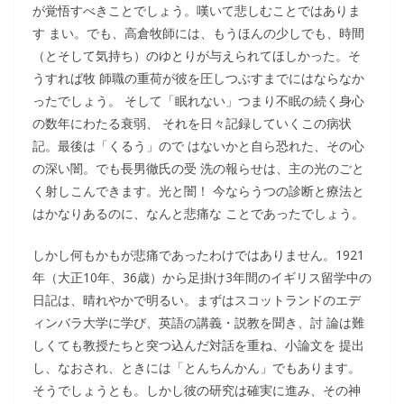
が覚悟すべきことでしょう。嘆いて悲しむことではありま
す まい。でも、高倉牧師には、もうほんの少しでも、時間
（とそして気持ち）のゆとりが与えられてほしかった。そ
うすれば牧 師職の重荷が彼を圧しつぶすまでにはならなか
ったでしょう。 そして「眠れない」つまり不眠の続く身心
の数年にわたる衰弱、 それを日々記録していくこの病状
記。最後は「くるう」ので はないかと自ら恐れた、その心
の深い闇。でも長男徹氏の受 洗の報らせは、主の光のごと
く射しこんできます。光と闇！ 今ならうつの診断と療法と
はかなりあるのに、なんと悲痛な ことであったでしょう。
しかし何もかもが悲痛であったわけではありません。1921
年（大正10年、36歳）から足掛け3年間のイギリス留学中の
日記は、晴れやかで明るい。まずはスコットランドのエデ
ィンバラ大学に学び、英語の講義・説教を聞き、討 論は難
しくても教授たちと突つ込んだ対話を重ね、小論文を 提出
し、なおされ、ときには「とんちんかん」でもあります。
そうでしょうとも。しかし彼の研究は確実に進み、その神