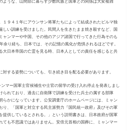
のような、山間部に暮らす少数民族と国軍との関係は大変複雑
。１９４１年にアウンサン将軍たちによって結成されたビルマ独
厳しい訓練を受けました。民間人を生きたまま焼き殺すなど、国
ミャンマーや中国、その他のアジア諸国で行ってきた行為そのも
7年余り経ち、日本では、その記憶の風化が危惧されるほどです。
る大日本帝国の亡霊を見る時、日本人としての責任を感じると共
に対する姿勢についても、引き続き目を配る必要があります。
ャンマー国軍士官候補生や士官の留学の受け入れ停止を発表しまし
けられており、過去に自衛隊で訓練を受けた兵士の属する部隊
明らかになっています。公安調査庁のホームページには、ミャン
おり、「国軍と対立する民主派勢力『国民統一政府』及びその軍
を提供しているとされる。」という説明書きは、日本政府が国軍
れても不思議ではありません。安倍元首相の国葬に、ミャンマー