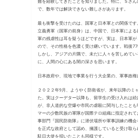
難を経験してきたことを知りました。特に、Ｓさん
で、数年では解決できない難しさがあります。
最も衝撃を受けたのは、国軍と日本軍との関係です
立義勇軍（国軍の前身）は、中国で、日本軍による
軍の残虐性は耳を疑うほどですが、実は、日本軍が
ので、その性格を色濃く受け継いでいます。戦後7
しかし、アジアの片隅で、未だに人々を苦しめてい
に、人間の心にある闇の深さを思います。
日本政府や、現地で事業を行う大企業の、軍事政権
２０２２年9月、ようやく防衛省が、来年以降のミ
た。実はクーデター以降も、留学生の受け入れは続
が、非人道的な空爆や市民の虐殺に関与したことも
マーの少数民族の軍隊が国際テロ組織に指定されて
事部門『国民防衛隊』に潜伏場所や軍事訓練の機会
を正式な政府として認め、擁護していると受け取ら
駐日大使を招いたことも同様です。