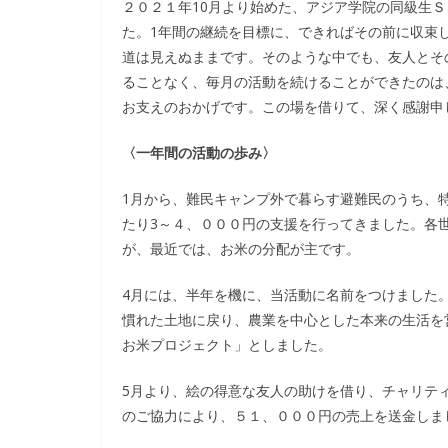
２０２１年10月より始めた、アジア学院の同級生
た。1年間の継続を目標に、できればその前に収束
道は見えぬままです。そのような中でも、友人とそ
ることなく、毎月の活動を続けることができたのは
お支えのおかげです。この場を借りて、深く感謝申
〈一年間の活動の歩み〉
1月から、難民キャンプ外で暮らす避難民のうち、特
たり3～４、０００円の支援を行ってきました。各
が、最近では、お米の分配が主です。
4月には、半年を機に、当活動に名前をつけました
慣れた土地に戻り、農業を中心とした本来の生活を
お米プロジェクト」としました。
5月より、絵の得意な友人の助けを借り、チャリテ
のご協力により、５１、０００円の売上を送金しま