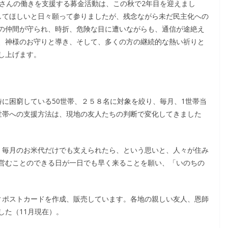
Ｓさんの働きを支援する募金活動は、この秋で2年目を迎えまし
してほしいと日々願って参りましたが、残念ながら未だ民主化への
の仲間が守られ、時折、危険な目に遭いながらも、通信が途絶え
、神様のお守りと導き、そして、多くの方の継続的な熱い祈りと
し上げます。
に困窮している50世帯、２５８名に対象を絞り、毎月、1世帯当
世帯への支援方法は、現地の友人たちの判断で変化してきました
。毎月のお米代だけでも支えられたら、という思いと、人々が住み
営むことのできる日が一日でも早く来ることを願い、「いのちの
ィポストカードを作成、販売しています。各地の親しい友人、恩師
した（11月現在）。