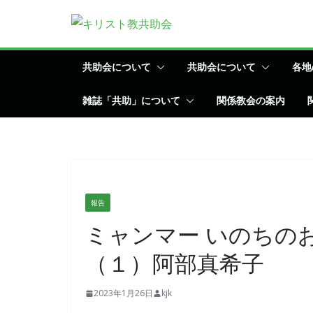
コ
ン
テ
ン
共助会について
共助会について
各地
ツ
雑誌「共助」について
関係教会の案内
へ
ス
キ
ッ
プ
報告
ミャンマー いのちの
（１）阿部真希子
2023年1月26日
kjk