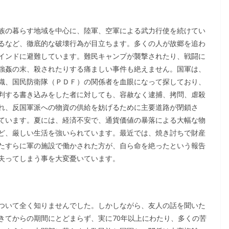
族の暮らす地域を中心に、陸軍、空軍による武力行使を続けてい
るなど、徹底的な破壊行為が目立ちます。多くの人が故郷を追わ
インドに避難しています。難民キャンプが襲撃されたり、戦闘に
強姦の末、殺されたりする痛ましい事件も絶えません。国軍は、
織、国民防衛隊（ＰＤＦ）の関係者を血眼になって探しており、
判する書き込みをした者に対しても、容赦なく逮捕、拷問、虐殺
れ、反国軍派への物資の供給を妨げるために主要道路が閉鎖さ
ています。夏には、経済不安で、通貨価値の暴落による大幅な物
ど、厳しい生活を強いられています。最近では、焼き討ちで財産
たすらに軍の施設で働かされた方が、自ら命を絶ったという報告
失ってしまう事を大変憂いています。
ついて全く知りませんでした。しかしながら、友人の話を聞いた
きてからの期間にとどまらず、実に70年以上にわたり、多くの苦