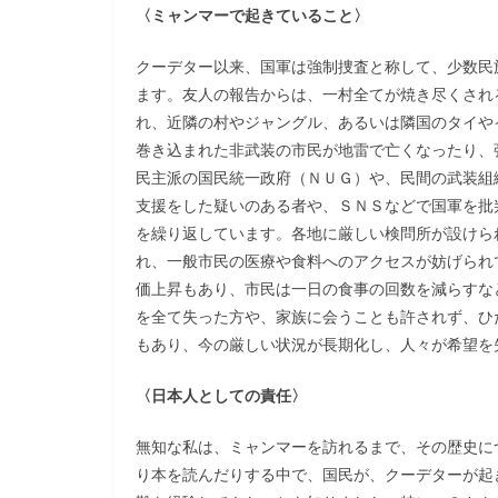
〈ミャンマーで起きていること〉
クーデター以来、国軍は強制捜査と称して、少数民
ます。友人の報告からは、一村全てが焼き尽くされ
れ、近隣の村やジャングル、あるいは隣国のタイや
巻き込まれた非武装の市民が地雷で亡くなったり、
民主派の国民統一政府（ＮＵＧ）や、民間の武装組
支援をした疑いのある者や、ＳＮＳなどで国軍を批
を繰り返しています。各地に厳しい検問所が設けら
れ、一般市民の医療や食料へのアクセスが妨げられ
価上昇もあり、市民は一日の食事の回数を減らすな
を全て失った方や、家族に会うことも許されず、ひ
もあり、今の厳しい状況が長期化し、人々が希望を
〈日本人としての責任〉
無知な私は、ミャンマーを訪れるまで、その歴史に
り本を読んだりする中で、国民が、クーデターが起