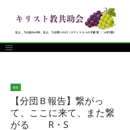
コ
ン
テ
ン
ツ
へ
ス
キ
ッ
プ
報告
【分団Ｂ報告】繋がっ
て、ここに来て、また繋
がる R・S