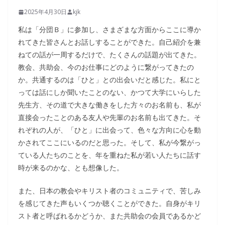
2025年4月30日
kjk
私は「分団Ｂ」に参加し、さまざまな方面からここに導か
れてきた皆さんとお話しすることができた。自己紹介を兼
ねての話が一周するだけで、たくさんの話題が出てきた。
教会、共助会、今のお仕事にどのように繋がってきたの
か。共通するのは「ひと」との出会いだと感じた。私にと
っては話にしか聞いたことのない、かつて大学にいらした
先生方、その道で大きな働きをした方々のお名前も、私が
直接会ったことのある友人や先輩のお名前も出てきた。そ
れぞれの人が、「ひと」に出会って、色々な方向に心を動
かされてここにいるのだと思った。そして、私が今繋がっ
ている人たちのことを、年を重ねた私が若い人たちに話す
時が来るのかな、とも想像した。
また、日本の教会やキリスト者のコミュニティで、苦しみ
を感じてきた声もいくつか聴くことができた。自身がキリ
スト者と呼ばれるかどうか、また共助会の会員であるかど