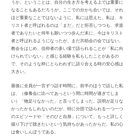
うか、ということは、自分の生き方を考える上では重要に
なることもあるだろうが、ここでの分かち合いでは、それ
ほど重要なことではないように、私には思えた。私は、キ
リスト者と呼ばれるのは「まだ」だと拒否しつつも、求道
者でありたいと何年も願いつつ歩んだ末に、今はキリスト
者と呼ばれるようになったが、まだ共助会の会ではない。
教会をはじめ、信仰者の多い場で語られることが「私に向
けられていない」と感じる経験を私もしたことがあるの
で、そのような枠にとらわれずに語り合える時の安心感は
大きい。
最後に全員が一言ずつ話す時間に、前半のほうで話した私
は、（修養会に比べてあっという間に時間が過ぎてしま
い）「物足りなかった」と言ってしまった。説明が足りな
かったかもしれないのだが、特に分団で語られる一つ一つ
のエピソードや「そのひと自身」について、もっと詳しく
掘り下げて聴きたいという気持ちがあったからだ。私の心
は食いしんぼうである。