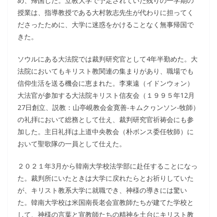
め、帰国した。立教大学で予定されていた残りの一学期の
授業は、指導教授である大村敦志先生が代わりに担ってく
ださったために、大学に迷惑をかけることなく無事帰国で
きた。
ソウルにある大法院では裁判研究官として4年半勤めた。大
法院においてもキリスト教関連の集まりがあり、職場でも
信仰生活を送る機会に恵まれた。李東遠（イドンウォン）
大法官が参加する大法院キリスト信友会（１９９５年12月
27日創立、説教：山亭峴教会金寛善-キムクヮンソン-牧師）
の礼拝において総務として仕え、裁判研究官祈祷会にも参
加した。主日礼拝は上道中央教会（朴ボンス委任牧師）に
おいて聖歌隊の一員として仕えた。
２０２１年3月から韓南大学校法学部に赴任することになっ
た。裁判所にいたときは大学に戻れたらとお祈りしていた
が、キリスト教系大学に就職でき、神様の導きには驚い
た。韓南大学校は米国南長老会宣教師たちが建てた学校と
して、神様の言葉と宣教師たちの精神を土台にキリスト教