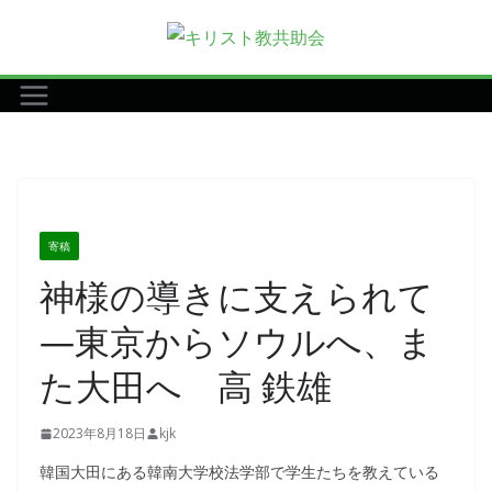
コ
ン
テ
ン
ツ
へ
ス
キ
寄稿
ッ
神様の導きに支えられて
プ
―東京からソウルへ、ま
た大田へ 高 鉄雄
2023年8月18日
kjk
韓国大田にある韓南大学校法学部で学生たちを教えている