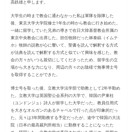
高鉄雄と申します。
大学生の時まで教会に通わなかった私は軍隊を除隊した
後、東京大学大学院修士1年生の時から教会に行き始めた。
一緒に留学していた兄弟の導きで在日大韓基督教会所属の
東京中央教会に出席した。担任牧師だった林泰鎬（イムテ
ホ）牧師の説教が心に響いて、聖書を読んで解釈する方式
が法典を読んで解釈する方式と似ていて興味を感じた。教
会の方々がいつも親切にしてくださったため、留学生の立
場から大きな力になり、周辺の方々のお陰様で無事博士号
を取得することができた。
博士号を取った後、立教大学法学部で助教として2年半勤め
た。立教大学は英国聖公会系列の大学で、韓国の尹東柱
（ユンドンジュ）詩人が留学した大学だった。教員任用式
を大きなオルガンのあるチャペルで行った点が印象的だっ
た。元々は3年間勤務する予定だったが、途中で韓国の大法
院（日本の最高裁判所相当）に勤務することになったた