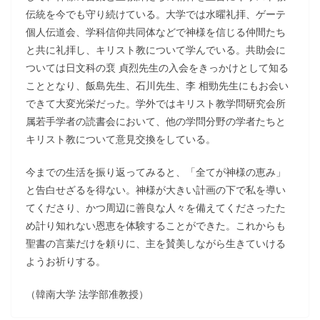
伝統を今でも守り続けている。大学では水曜礼拝、ゲーテ
個人伝道会、学科信仰共同体などで神様を信じる仲間たち
と共に礼拝し、キリスト教について学んでいる。共助会に
ついては日文科の裵 貞烈先生の入会をきっかけとして知る
こととなり、飯島先生、石川先生、李 相勁先生にもお会い
できて大変光栄だった。学外ではキリスト教学問研究会所
属若手学者の読書会において、他の学問分野の学者たちと
キリスト教について意見交換をしている。
今までの生活を振り返ってみると、「全てが神様の恵み」
と告白せざるを得ない。神様が大きい計画の下で私を導い
てくださり、かつ周辺に善良な人々を備えてくださったた
め計り知れない恩恵を体験することができた。これからも
聖書の言葉だけを頼りに、主を賛美しながら生きていける
ようお祈りする。
（韓南大学 法学部准教授）