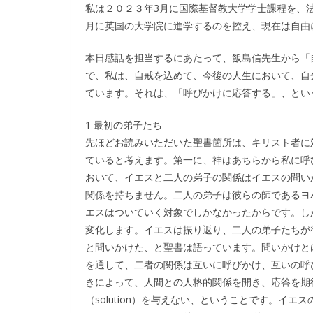
私は２０２３年3月に国際基督教大学学士課程を、
月に英国の大学院に進学するのを控え、現在は自由
本日感話を担当するにあたって、飯島信先生から「
で、私は、自戒を込めて、今後の人生において、自
ています。それは、「呼びかけに応答する」、とい
1 最初の弟子たち
先ほどお読みいただいた聖書箇所は、キリスト者に
ていると考えます。第一に、神はあちらから私に呼
おいて、イエスと二人の弟子の関係はイエスの問い
関係を持ちません。二人の弟子は彼らの師であるヨ
エスはついていく対象でしかなかったからです。し
変化します。イエスは振り返り、二人の弟子たちが従って
と問いかけた、と聖書は語っています。問いかけと
を通して、二者の関係は互いに呼びかけ、互いの呼
きによって、人間との人格的関係を開き、応答を期
（solution）を与えない、ということです。イ