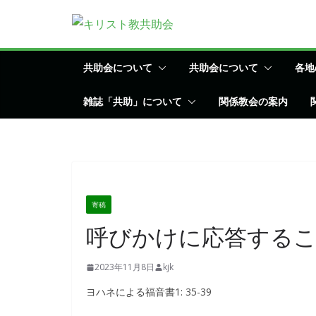
コ
ン
テ
ン
共助会について
共助会について
各地
ツ
雑誌「共助」について
関係教会の案内
へ
ス
キ
ッ
プ
寄稿
呼びかけに応答するこ
2023年11月8日
kjk
ヨハネによる福音書1: 35-39