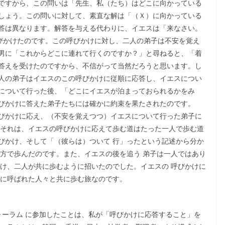
ですから、この問いは「先生、私（たち）はどこに向かっている
しょう。この問いに対して、素直な解は「（Ｘ）に向かっている
答は異なります。解答を与える代わりに、イエスは「来なさい。
らに呼びかけたのです。この呼びかけに対し、二人の弟子は不安を覚え
男に「これからどこに連れて行くのですか？」と尋ねると、「着
答えを受けたのですから、不信がって当然だろうと思います。し
人の弟子はイエスのこの呼びかけに従順に応答し、イエスについ
について行った後、「どこにイエスが泊まっておられるかをみ
びかけに答えた弟子たちには確かに約束を果たされたのです。
びかけに応え、（不安を覚えつつ）イエスについて行った弟子に
。それは、イエスの呼びかけに応えて歩む道はたった一人で歩む道
びかけ、そして「（彼らは）ついて 行」ったという記述から分か
仕方で歩んだのです。また、イエスの後を追う 弟子は一人ではあり
かけ、二人が共に歩むように招いたのでした。イエスの 呼びかけに
 に呼ばれた人々と共に歩む旅なのです。
ォーラム に参加したことは、私が「呼びかけに応答すること」を