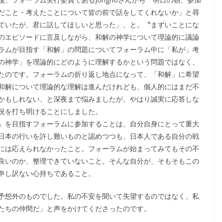
だこと・考えたことについて皆の前で話をしてくれないか」と尋
ていたが、君に話してほしいと思った」、と。〝まずいことにな
のエピソードに言及しながら、和解の神学について理論的に議論
ラムが目指す「和解」の問題についてフォーラム中に「私が」考
の神学」を理論的にどのように理解するかという問題ではなく、
たのです。フォーラムの折り返し地点になって、「和解」に希望
和解について理論的な理解は進んだけれども、個人的にはまだ不
かもしれない、と深夜まで悩みましたが、やはり誠実に応答しな
況を打ち明けることにしました。
」を目指すフォーラムに参加することは、自分自身にとって重大
日本の行いを許し難いものと認めつつも、日本人である自分の戦
には応えられなかったこと。フォーラムが始まってみてもその不
良いのか、整理できていないこと。そんな自分が、そもそもこの
申し訳ない心持ちであること。
予想外のものでした。私の不安を聞いて失望するのではなく、私
たちの仲間だ」と声をかけてくださったのです。