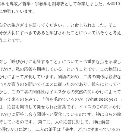
法学を専攻／哲学・宗教学を副専攻として卒業しました。今年10
に勉強しています。
自分の生きざまを語ってください」、と命じられました。そこ
分が大切にすべきであると学ばされたことについて話そうと考え
うことです。
対し「呼びかけに応答すること」について三つ重要な点を示唆し
びかけ、私の応答を期待している、ということです。この物語に
かけによって変化しています。物語の始め、二者の関係は親密な
ハネが言うのを聞いてイエスに従ったのであり、彼らにとってイ
かし、この二者の関係性はイエスからの突然の問いかけによって
来るのをみて、「何を求めているのか（What seek ye?）」
は、応答を期待して発せられた言葉です。イエスのこの問いかけ
びかけに応答し合う関係へと変化しているのです。神は自らの働
待しているのです。 第二に、人の応答に対して、神は解答
エスの呼びかけに対し、二人の弟子は「先生、どこに泊まっているの