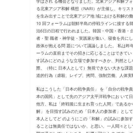
学ばされ る機会となりました。北東アジア和解フ
る北東アジア和解 構想（NARI）が主催し、キリ
を生み出すことで北東アジア地 域における和解の
10 回フォーラムは朝鮮半島の停戦ラインに接する
泊6日の日程で行われました。韓国・中国・香港・台
者・聖 職者・神学徒・実践家が集い、寝食を共に
政体が抱える問 題について議論しました。 私は昨
ーラムの直前までその招きに応じることはできてい
す試みにどのような立場で参加すべきか、判然とし
際、（特に 日本人として）無視できない大きな課
道的行為（虐殺、レイプ、拷問、強制労働、人体実
私はこうした「日本の戦争責任」 を「自分の戦争
本の国民」として先のアジア太平洋戦争にお いて
他方、私は「終戦後に生まれ育った人間」であるか
解」 を目指す試みのため「日本人の参加者」とし
本人としてど のようにこの「和解」の試みに参加
ることは無責任ではないか、と思い、一人悶々とし