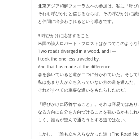
北東アジア和解フォーラムへの参加は、私に「呼び
それを呼びかけと信じるならば、その呼びかけに誠
と仲間に出会わされるという導きです。
3 呼びかけに応答すること
米国の詩人ロバート・フロストはかつてこのような
Two roads diverged in a wood, and I—
I took the one less traveled by,
And that has made all the difference.
森を歩いていると道が二つに分かれていた。そして
私はあまり人が立ち入っていない方の道を選んだ、
それがすべての重要な違いをもたらしたのだ。
「呼びかけに応答すること」。それは容易ではあり
なる方向に自分を方向づけることを強いるかもしれ
しく、誰もが望んで通ろうとする道ではない。
しかし、「誰も立ち入らなかった道（The Road Not