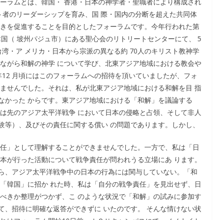
ォーラムとは、韓国・ 香港・日本の神学者・聖職者により構成され
スト者のリーダーシップを育み、国 際・国内の分断を超えた共同体
働きを促進することを目的としたフォーラムです。今年行われた第
韓国（ 坡州パジュ市）にある聖心会のリトリートセンターにて、 5
湾・ア メリカ・日本から宗派の異なる約 70人のキリスト教神学
しながら和解の神学 について学び、北東アジア地域における教会や
年12 月頃にはこのフォーラムへの招待を頂いていましたが、フォ
 ませんでした。それは、私が北東アジア地域における和解を目 指
なかった からです。東アジア地域における「和解」を議論する
題は先のアジア太平洋戦争 において日本の侵略と占領、そして非人
験等）、及びその責任に関する償い の問題であります。しかし、
責任」として理解することができませんでした。一方で、私は「日
日本が行った活動について戦争責任が問われうる立場にあ ります。
ら、アジア太平洋戦争中の日本の行為には関与していない。「和
て「韓国」に招か れた時、私は「自分の戦争責任」を見出せず、日
すべきか整理がつかず、こ のような状況で「和解」の試みに参加す
て、招待に明確な返答ができずに いたのです。 そんな情けない状