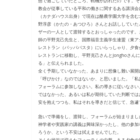
態で過ごしていたところ、転機が訪れたの です。
教会が従事している平和の働きに関するある講演会
（カナダハウス出身）で現在は酪農学園大学を含む
野淳彦（かたの・あつひろ）さんとお話ししていた
ザーの一人として渡韓するとおっしゃったのです。
師の平野克己先生と、国際福音主義学生連盟（東アジア
レストラン（パッパパスタ）にいらっしゃり、夕食
レストランに移動し、平野克己さんとJonghoさ
る」と伝えられました。
全く予期していなかった、あまりに想像し難い展開
「呼びかけ」なのではないか、と思いました。「私
フォーラムに参加しなさい。私の導きに従いなさい
ではなかった、あるいは私が期待していた判断では
安を抱えつつも、私はそれを導きだと信じて、急遽
急いで準備をし、渡韓し、フォーラムが始まりまし
神学者や実践家の講義は興味深かったし、他の参加
ろうか、という不安は拭えませんでした。
そんな状況で迎えたフォーラムの中盤、ある夕食の後