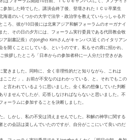
それはフォーラム開始10日前、ＩＣＵキャンパスにて、メノナイト
に参加した時でした。講演会終了後、登壇されたＩＣＵ卒業生
北海道のいくつかの大学で法学・政治学を教えていらっしゃる片
ところ、彼が10日後には北東アジア和解フォーラムのオーガナイ
また、その日の夕方には、フォーラム実行委員である代田教会牧
副書記長）のJongho Kimさんがキャンパス近くのイタリアン
会を開くことにしている、というのです。私もその席に招かれ、
んにご挨拶したところ「日本からの参加者枠に一人分だけ空きがあ
に驚きました。同時に、全く非理性的だと知りながら、これは
はここだ 」。お前が不安なのはわかっている、と。それでもこの
、と言われているように思いました。全く私の想像していた判断
ありませんでしたが、応答しなければならないと思いました。不
フォーラムに参加することを決断しました。
た。しかし、私の不安は消えませんでした。和解の神学に関する
者との会話は楽しんでいたのですが、自分がここにいて良いのだ
、フォーラム実行委員であるJonghoさんから「明日の朝、参加