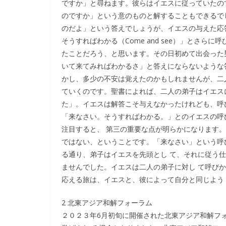
ですか」と尋ねます。彼らはイエスに従っていたの
のですか」という意のものと解することもできるで
のだよ」という答えでしょうが、イエスの与えた応
そうすればわかる（Come and see）」とさ
たことだろう、と思います。その日初めて出会った
いて来てみればわかるさ」と答えにならないような
かし、多少の不安は覚えたのかもしれませんが、二
ていくのです。聖書によれば、二人の弟子はイエス
た」。イエスは解答こそ与えなかったけれども、呼
「来なさい。そうすればわかる。」とのイエスの呼
注目すると、 第三の重要な点が明らかになります
ではない、ということです。「来なさい」という呼
る通り、弟子はイエスを先頭とし て、それに従う
ませんでした。イエスは二人の弟子に対し て呼び
応える旅は、イエスと、彼によって自分と同じよう
2 北東アジア和解フォーラム
２０２３年6月初旬に開催された北東アジア和解フ