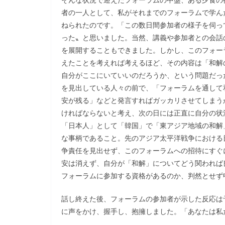
者の一人として、私がそれまでのフォーラムで学ん
ねられたのです。「この数日間参加者の様子を伺っ
った〟と思いました。当然、講義や参加者との会話
を展開することもできました。しかし、このフォー
えたことを考えれば考えるほど、その内容は「和解
自分がここにいていいのだろうか、という問題だっ
を見出している人々の前で、「フォーラムを通して
安が残る」などと発言すればガッカリさせてしまう
ければならないと考え、次の日には正直に自分の状
「日本人」として「韓国」で「東アジア地域の和解
な事柄であること。先のアジア太平洋戦争における
争責任を見出せず、このフォーラムへの招待にすぐ
安は消えず、自分が「和解」についてどう関われば
フォーラムに参加する資格があるのか、判然とせず
話し終えた後、フォーラムの参加者が示した反応は
に声をかけ、握手し、抱擁しました。「あなたは私