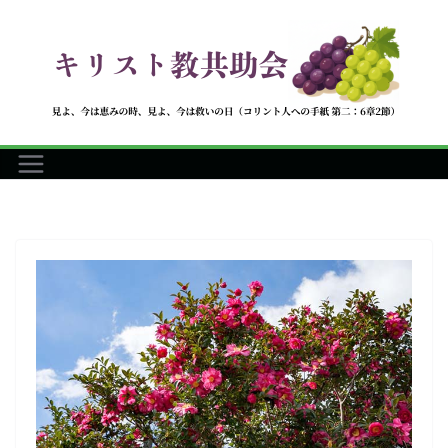
コ
ン
テ
ン
ツ
へ
ス
キ
ッ
プ