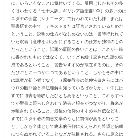
に、いろいろなことに気付いてくる。引用（しかもその多
くはいわゆる「七十人訳」ギリシア語聖書LXX）の多いのは
ユダヤの会堂（シナゴーグ）で行われていた礼拝、または
聖書研究の中で、テキストまたは証言とされているためだ
ということ、説明の仕方がなじめないのは、当時行われて
いた釈義（意味を明らかにすること）の仕方が独特のもの
だったということ、話題の展開の多いことは、これが一時
に書かれたものではなくて、いくども繰り返された話の集
成であるということ、警告やすすめが散在するのは、その
たびごとに一つか二つであるということ、しかもその中に
は読者が初心者でなく、（原始教会の信仰告白さらにはパ
ウロの贖罪論と律法理解を知っているばかりか、）中には
すでに迫害を経験したひともあるということ、これらすべ
てが聖書に照らし合わせて過去と現在がつながり、将来が
示唆されていること、最後の信仰のすすめや列伝なども、
すでにユダヤ教の知恵文学のうちに前例があるというこ
と、しかも全体として終末的信仰に支えられた希望と信頼
につらぬかれていることなどが注目される。さらに原文は