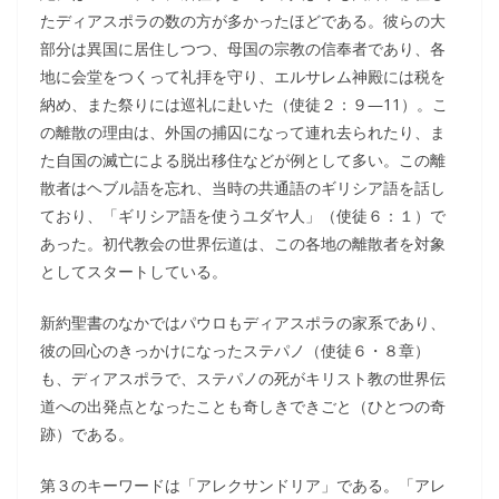
たディアスポラの数の方が多かったほどである。彼らの大
部分は異国に居住しつつ、母国の宗教の信奉者であり、各
地に会堂をつくって礼拝を守り、エルサレム神殿には税を
納め、また祭りには巡礼に赴いた（使徒２：９―11）。こ
の離散の理由は、外国の捕囚になって連れ去られたり、ま
た自国の滅亡による脱出移住などが例として多い。この離
散者はヘブル語を忘れ、当時の共通語のギリシア語を話し
ており、「ギリシア語を使うユダヤ人」（使徒６：１）で
あった。初代教会の世界伝道は、この各地の離散者を対象
としてスタートしている。
新約聖書のなかではパウロもディアスポラの家系であり、
彼の回心のきっかけになったステパノ（使徒６・８章）
も、ディアスポラで、ステパノの死がキリスト教の世界伝
道への出発点となったことも奇しきできごと（ひとつの奇
跡）である。
第３のキーワードは「アレクサンドリア」である。「アレ