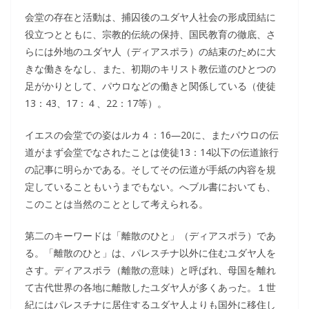
会堂の存在と活動は、捕囚後のユダヤ人社会の形成団結に
役立つとともに、宗教的伝統の保持、国民教育の徹底、さ
らには外地のユダヤ人（ディアスポラ）の結束のために大
きな働きをなし、また、初期のキリスト教伝道のひとつの
足がかりとして、パウロなどの働きと関係している（使徒
13：43、17：４、22：17等）。
イエスの会堂での姿はルカ４：16―20に、またパウロの伝
道がまず会堂でなされたことは使徒13：14以下の伝道旅行
の記事に明らかである。そしてその伝道が手紙の内容を規
定していることもいうまでもない。へブル書においても、
このことは当然のこととして考えられる。
第二のキーワードは「離散のひと」（ディアスポラ）であ
る。「離散のひと」は、パレスチナ以外に住むユダヤ人を
さす。ディアスポラ（離散の意味）と呼ばれ、母国を離れ
て古代世界の各地に離散したユダヤ人が多くあった。１世
紀にはパレスチナに居住するユダヤ人よりも国外に移住し