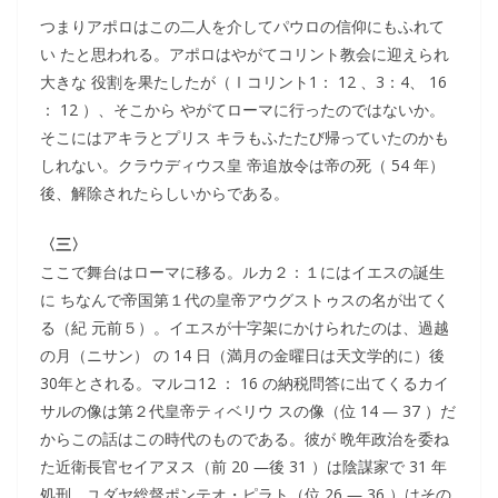
つまりアポロはこの二人を介してパウロの信仰にもふれて
い たと思われる。アポロはやがてコリント教会に迎えられ
大きな 役割を果たしたが（Ⅰコリント1： 12 、3：4、 16
： 12 ）、そこから やがてローマに行ったのではないか。
そこにはアキラとプリス キラもふたたび帰っていたのかも
しれない。クラウディウス皇 帝追放令は帝の死（ 54 年）
後、解除されたらしいからである。
〈三〉
ここで舞台はローマに移る。ルカ２：１にはイエスの誕生
に ちなんで帝国第１代の皇帝アウグストゥスの名が出てく
る（紀 元前５）。イエスが十字架にかけられたのは、過越
の月（ニサン） の 14 日（満月の金曜日は天文学的に）後
30年とされる。マルコ12 ： 16 の納税問答に出てくるカイ
サルの像は第２代皇帝ティベリウ スの像（位 14 ― 37 ）だ
からこの話はこの時代のものである。彼が 晩年政治を委ね
た近衛長官セイアヌス（前 20 ―後 31 ）は陰謀家で 31 年
処刑。ユダヤ総督ポンテオ・ピラト（位 26 ― 36 ）はその