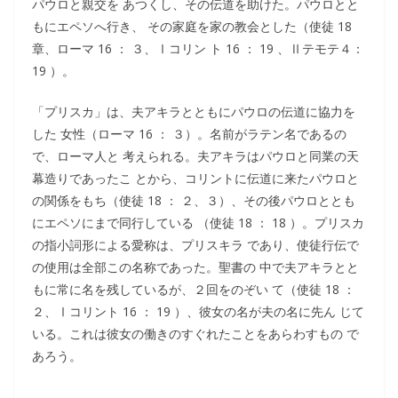
パウロと親交を あつくし、その伝道を助けた。パウロとと
もにエペソへ行き、 その家庭を家の教会とした（使徒 18
章、ローマ 16 ： ３、Ⅰコリン ト 16 ： 19 、Ⅱテモテ４：
19 ）。
「プリスカ」は、夫アキラとともにパウロの伝道に協力を
した 女性（ローマ 16 ： ３）。名前がラテン名であるの
で、ローマ人と 考えられる。夫アキラはパウロと同業の天
幕造りであったこ とから、コリントに伝道に来たパウロと
の関係をもち（使徒 18 ： ２、３）、その後パウロととも
にエペソにまで同行している （使徒 18 ： 18 ）。プリスカ
の指小詞形による愛称は、プリスキラ であり、使徒行伝で
の使用は全部この名称であった。聖書の 中で夫アキラとと
もに常に名を残しているが、２回をのぞい て（使徒 18 ：
２、Ⅰコリント 16 ： 19 ）、彼女の名が夫の名に先ん じて
いる。これは彼女の働きのすぐれたことをあらわすもの で
あろう。