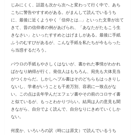
じみにくく、話題も次から次へと変わって行く中で、あち
こちに警告やすすめがある。がまんして読んでいるうち
に、最後に近くようやく「信仰とは…」といった文章が出て
きて、昔の信仰者の例があげられ、「あなたがたもこう生
きなさい」といったすすめとはげましがある。最後に手紙
ふうのむすびがあるが、こんな手紙を私たちが今もらった
ら当惑するだろう。
パウロの手紙もやさしくはないが、書かれた事情がわかれ
ばかなり納得が行く。発信人はもちろん、宛先も大体見当
がつくからだ。しかしへブル書はそのどちらもはっきりし
ないし、学者がいうことも千差万別、容易に一致点がな
い。この点は去年学んだエフェソ書やその前のコロサイ書
と似ているが、もっとわかりづらい。結局は人の意見も聞
きながら、自分でよく読んで、自分なりにきめていくしか
ない。
何度か、いろいろの訳（時には原文）で読んでいるうち