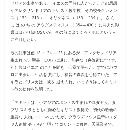
ドリアの出身であり、 イエスの同時代人だった。この思想
がアレクサンドリアのキリ スト教学校、その校長クレメン
ス（ 150― 215 ）、 オリゲネス （ 185― 254 ）、 さ ら
に は の ち の アウグスティヌス （ 354―430 ）に与えた影
響ははかり知れないが、その前に出てくるアポロという人
に注目したい。
彼の記事は使 18 ： 24 ― 28 にあるが、アレクサンドリア
生まれ で、聖書（LXX）に通じ、能弁な（弁論術にすぐれ
た）彼はイエス のことを聞き、会堂で語った。すでにパウ
ロに出会い、生活を 共にし、福音の真義を心得ていた、ア
キラとプリスカは、彼を 迎え入れ、いっそう詳しくキリス
ト教の信仰を説明した。
「アキラ」は、小アジアのポントス生まれのユダヤ人。妻
プリ スキラとともに熱心なキリスト教徒で、初代の教会の
重要な 人物。ローマにいたが、クラウディウス皇帝のユダ
ヤ人追放 令（ 49 年頃）でコリントに移住。天幕業者で、