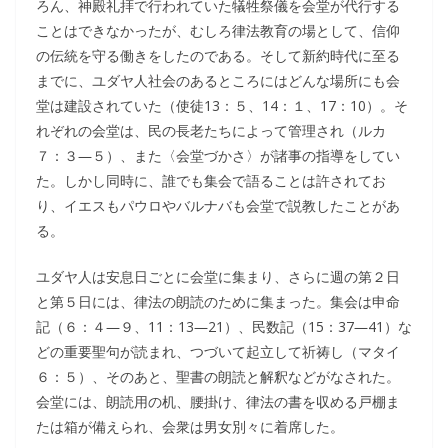
ろん、神殿礼拝で行われていた犠牲祭儀を会堂が代行する
ことはできなかったが、むしろ律法教育の場として、信仰
の伝統を守る働きをしたのである。そして新約時代に至る
までに、ユダヤ人社会のあるところにはどんな場所にも会
堂は建設されていた（使徒13：５、14：１、17：10）。そ
れぞれの会堂は、民の長老たちによって管理され（ルカ
７：３―５）、また〈会堂づかさ〉が諸事の指導をしてい
た。しかし同時に、誰でも集会で語ることは許されてお
り、イエスもパウロやバルナバも会堂で説教したことがあ
る。
ユダヤ人は安息日ごとに会堂に集まり、さらに週の第２日
と第５日には、律法の朗読のために集まった。集会は申命
記（６：４―９、11：13―21）、民数記（15：37―41）な
どの重要聖句が読まれ、つづいて起立して祈祷し（マタイ
６：５）、そのあと、聖書の朗読と解釈などがなされた。
会堂には、朗読用の机、腰掛け、律法の書を収める戸棚ま
たは箱が備えられ、会衆は男女別々に着席した。