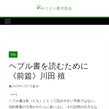
コ
ン
テ
ン
ツ
へ
ス
キ
寄稿
ッ
ヘブル書を読むために
プ
《前篇》川田 殖
2023年12月7日
kjk
〈一〉
ヘブル書は私（たち）にとって読みやすい手紙ではない。
旧約聖書の引用がやたらに多い上に、その説明の仕方もな