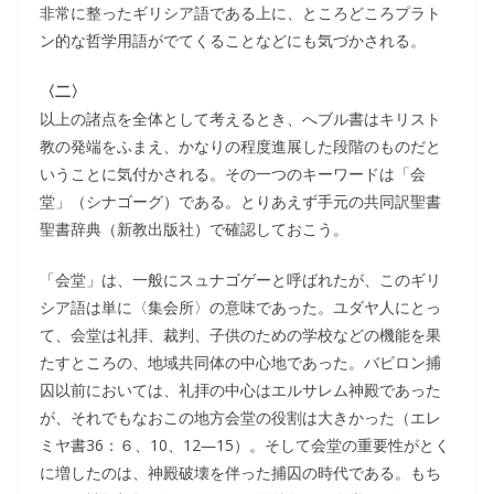
非常に整ったギリシア語である上に、ところどころプラト
ン的な哲学用語がでてくることなどにも気づかされる。
〈二〉
以上の諸点を全体として考えるとき、へブル書はキリスト
教の発端をふまえ、かなりの程度進展した段階のものだと
いうことに気付かされる。その一つのキーワードは「会
堂」（シナゴーグ）である。とりあえず手元の共同訳聖書
聖書辞典（新教出版社）で確認しておこう。
「会堂」は、一般にスュナゴゲーと呼ばれたが、このギリ
シア語は単に〈集会所〉の意味であった。ユダヤ人にとっ
て、会堂は礼拝、裁判、子供のための学校などの機能を果
たすところの、地域共同体の中心地であった。バビロン捕
囚以前においては、礼拝の中心はエルサレム神殿であった
が、それでもなおこの地方会堂の役割は大きかった（エレ
ミヤ書36：６、10、12―15）。そして会堂の重要性がとく
に増したのは、神殿破壊を伴った捕囚の時代である。もち