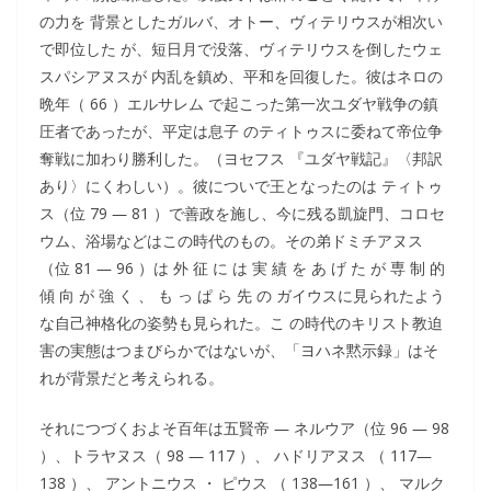
の力を 背景としたガルバ、オトー、ヴィテリウスが相次い
で即位した が、短日月で没落、ヴィテリウスを倒したウェ
スパシアヌスが 内乱を鎮め、平和を回復した。彼はネロの
晩年（ 66 ）エルサレム で起こった第一次ユダヤ戦争の鎮
圧者であったが、平定は息子 のティトゥスに委ねて帝位争
奪戦に加わり勝利した。（ヨセフス 『ユダヤ戦記』〈邦訳
あり〉にくわしい）。彼についで王となったのは ティトゥ
ス（位 79 ― 81 ）で善政を施し、今に残る凱旋門、コロセ
ウム、浴場などはこの時代のもの。その弟ドミチアヌス
（位 81 ― 96 ）は 外 征 に は 実 績 を あ げ た が 専 制 的
傾 向 が 強 く 、 も っ ぱ ら 先 の ガイウスに見られたよう
な自己神格化の姿勢も見られた。こ の時代のキリスト教迫
害の実態はつまびらかではないが、「ヨハネ黙示録」はそ
れが背景だと考えられる。
それにつづくおよそ百年は五賢帝 ― ネルウア（位 96 ― 98
）、トラヤヌス（ 98 ― 117 ）、 ハドリアヌス （ 117―
138 ）、 アントニウス ・ ピウス （ 138―161 ）、 マルク