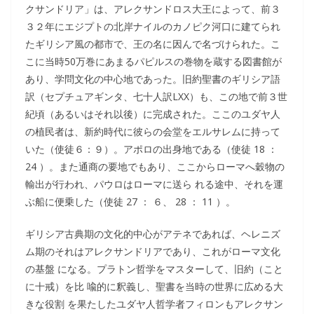
クサンドリア」は、アレクサンドロス大王によって、前３
３２年にエジプトの北岸ナイルのカノピク河口に建てられ
たギリシア風の都市で、王の名に因んで名づけられた。こ
こに当時50万巻にあまるパピルスの巻物を蔵する図書館が
あり、学問文化の中心地であった。旧約聖書のギリシア語
訳（セプチュアギンタ、七十人訳LXX）も、この地で前３世
紀頃（あるいはそれ以後）に完成された。ここのユダヤ人
の植民者は、新約時代に彼らの会堂をエルサレムに持って
いた（使徒６：９）。アポロの出身地である（使徒 18 ：
24 ）。また通商の要地でもあり、ここからローマへ穀物の
輸出が行われ、パウロはローマに送ら れる途中、それを運
ぶ船に便乗した（使徒 27 ： ６、 28 ： 11 ）。
ギリシア古典期の文化的中心がアテネであれば、ヘレニズ
ム期のそれはアレクサンドリアであり、これがローマ文化
の基盤 になる。プラトン哲学をマスターして、旧約（こと
に十戒）を比 喩的に釈義し、聖書を当時の世界に広める大
きな役割 を果たしたユダヤ人哲学者フィロンもアレクサン