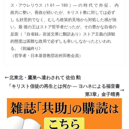
ス・アウレリウス（1 61 ― 180 ）― の 時 代 で 外 征 、 内
政共に整い、善政が続いたが、キリスト教に対しては必ず
し も好意的でなく、むしろ政策的見地から対処した感が強
い。最 後の王はストア哲学者だったが、その豊かな自省の
反面（『自省録』岩波文庫に翻訳あり）ストア主義の諦観
的態度は困難な政局で必ずしも幸いしなかったといわれ
る。《前編終り》
（哲学者・日本基督教団岩村田教会員）
北東北・鷹巣へ遣わされて 佐伯 勲
「キリスト信徒の再生とは何か — ヨハネによる福音書
第3章」金子晴勇