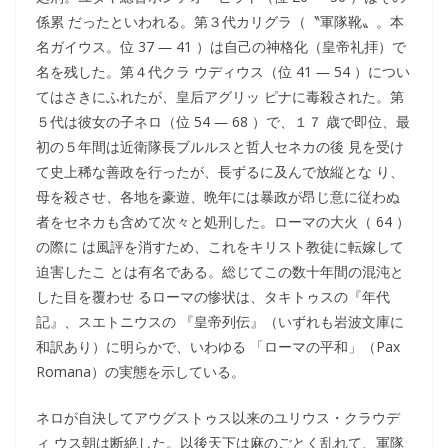
係累 だったといわれる。第３代カリグラ（〝軍隊靴〟。本
名ガイウス。位 37 ― 41 ）は自己の神格化（皇帝礼拝）で
名を残した。第４代クラ ウディウス（位 41 ― 54 ）につい
てはさきにふれたが、皇后アグリッ ピナに毒殺された。第
５代は彼女の子ネロ（位 54 ― 68 ）で、１７ 歳で即位、最
初の５年間は近衛隊長ブルルスと哲人セネカの後 見を受け
て史上稀な善政を行ったが、長ずるに及んで放縦とな り、
母を殺させ、各地を豪遊、晩年には暴政が昂じ意に従わぬ
者をセネカも含めて次々と処刑した。ローマの大火（ 64 ）
の際に は風評を消すため、これをキリスト教徒に転嫁して
迫害したこ とは有名である。総じてこの数十年間の混沌と
した目を覆わせ るローマの惨状は、タキトゥスの『年代
記』、スエトニウスの 『皇帝列伝』（いずれも岩波文庫に
和訳あり）に明らかで、いわゆる 「ローマの平和」（Pax
Romana）の実態を示している。
ネロが自決してアウグストゥス以来のユリウス・クラウデ
ィ ウス朝は断絶した。以後天下は麻のごとく乱れて、軍隊