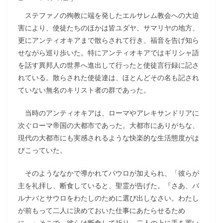
ステファノの殉教に端を発したエルサレム教会への大迫
害により、使徒たちのほかは皆ユダヤ、サマリヤの地方、
更にアンティオキアまで散らされて行き、福音を告げ知ら
せながら巡り歩いた。特にアンティオキアではギリシャ語
を話す異邦人の世界へ進出して行ったと使徒言行録に記さ
れている。散らされた使徒達は、ほとんどその名も記され
ていない無名のキリスト者の群であった。
当時のアンティオキアは、ローマやアレキサンドリアに
次ぐローマ帝国の大都市であった。大都市にありがちな、
現代の大都市にも実感されるような快楽的な生活態度がは
びこっていた。
そのようななかで導かれてパウロが加えられ、「彼らが
主を礼拝し、断食していると、聖霊が告げた。『さあ、バ
ルナバとサウロをわたしのために選び出しなさい。わたし
が前もって二人に決めておいた仕事にあたらせるため
に。』そこで、彼らは断食して祈り、二人の上に手を置い