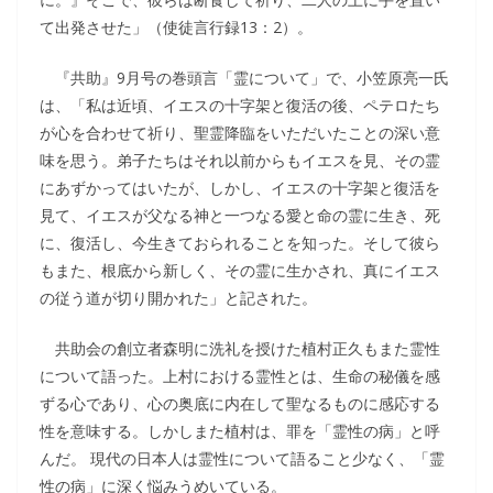
て出発させた」（使徒言行録13：2）。
『共助』9月号の巻頭言「霊について」で、小笠原亮一氏
は、「私は近頃、イエスの十字架と復活の後、ペテロたち
が心を合わせて祈り、聖霊降臨をいただいたことの深い意
味を思う。弟子たちはそれ以前からもイエスを見、その霊
にあずかってはいたが、しかし、イエスの十字架と復活を
見て、イエスが父なる神と一つなる愛と命の霊に生き、死
に、復活し、今生きておられることを知った。そして彼ら
もまた、根底から新しく、その霊に生かされ、真にイエス
の従う道が切り開かれた」と記された。
共助会の創立者森明に洗礼を授けた植村正久もまた霊性
について語った。上村における霊性とは、生命の秘儀を感
ずる心であり、心の奥底に内在して聖なるものに感応する
性を意味する。しかしまた植村は、罪を「霊性の病」と呼
んだ。 現代の日本人は霊性について語ること少なく、「霊
性の病」に深く悩みうめいている。