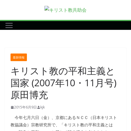
コ
ン
テ
ン
ツ
へ
ス
最新情報
キ
キリスト教の平和主義と
ッ
プ
国家 (2007年10・11月号)
原田博充
2015年6月9日
kjk
今年七月六日（金）、京都にあるＮＣＣ（日本キリスト
教協議会）宗教研究所で、「キリスト教の平和主義とは