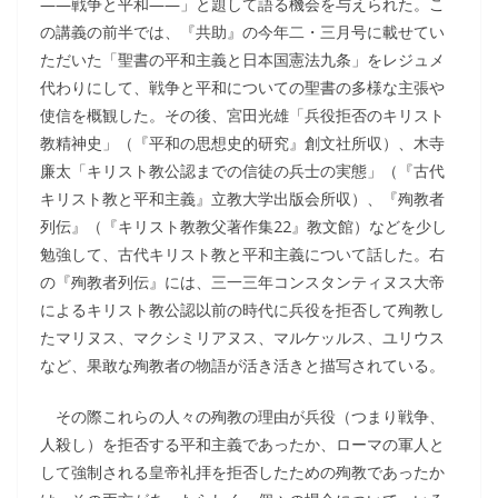
――戦争と平和――」と題して語る機会を与えられた。こ
の講義の前半では、『共助』の今年二・三月号に載せてい
ただいた「聖書の平和主義と日本国憲法九条」をレジュメ
代わりにして、戦争と平和についての聖書の多様な主張や
使信を概観した。その後、宮田光雄「兵役拒否のキリスト
教精神史」（『平和の思想史的研究』創文社所収）、木寺
廉太「キリスト教公認までの信徒の兵士の実態」（『古代
キリスト教と平和主義』立教大学出版会所収）、『殉教者
列伝』（『キリスト教教父著作集22』教文館）などを少し
勉強して、古代キリスト教と平和主義について話した。右
の『殉教者列伝』には、三一三年コンスタンティヌス大帝
によるキリスト教公認以前の時代に兵役を拒否して殉教し
たマリヌス、マクシミリアヌス、マルケッルス、ユリウス
など、果敢な殉教者の物語が活き活きと描写されている。
その際これらの人々の殉教の理由が兵役（つまり戦争、
人殺し）を拒否する平和主義であったか、ローマの軍人と
して強制される皇帝礼拝を拒否したための殉教であったか