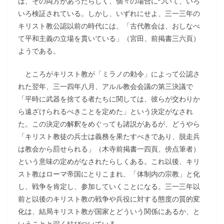
は、その両方があったらしく、個々の場合について、いろ
いろ検証されている。しかし、いずれにせよ、三一三年の
キリスト教公認以前の時代には、「古代教会は、おしなべ
て平和主義の立場を貫いている」（宮田、前掲書三六頁）
ようである。
ところがキリスト教が「ミラノの勅令」によって公認さ
れた翌年、三一四年八月、アルル教会会議の第三決議で
「平時に武器を捨てる者たちに関しては、彼らが交わりか
ら遠ざけられるべきことを定めた」という決定がなされ
た。この決定の解釈をめぐっても諸説があるが、どうやら
「キリスト教徒の兵士は義務を果たすべきであり、脱走兵
は教会から罰せられる」（木寺前掲書一四頁、傍点筆者）
という意味の定めがなされたらしくある。これ以後、キリ
スト教はローマ帝国にとりこまれ、「体制内の宗教」と化
し、戦争を肯定し、参加していくことになる。三一三年以
前と以後のキリスト教の戦争や兵役に対する態度の質的変
化は、結局キリスト教が国家とどういう関係にあるか、と
いうことと深く結びついている。