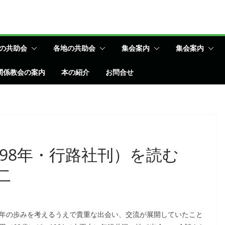
の共助会
各地の共助会
集会案内
集会案内
関係教会の案内
本の紹介
お問合せ
998年・行路社刊）を読む
 孝二
年の歩みを考えるうえで貴重な出会い、交流が展開していたこと