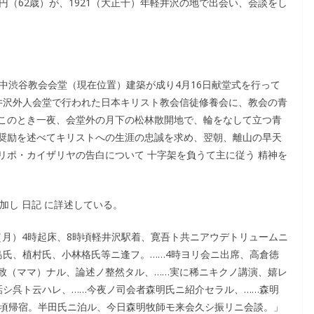
円（62歳）が、1921（大正十）年軽井沢の地で出会い、会談をし
中渋谷教会会堂（現在位置）建築が成り4月16日献堂式を行って
井沢外人会堂で行われた日本キリスト教会信徒修養会に、教会の青
このとき一夜、会堂外の月下の松林散開地で、輪をなして立つ青
奨励を述べてキリストへの生涯の忠誠を求め、翌朝、離山の早天
リポ・カイザリヤの告白について 十字架を負うて主に従う 精神を
加し 日記 に詳述している。
8日（月）4時起床、8時頃軽井沢駅着、寛吾ト共ニアウデトリュームニ
島氏、植村氏、小林格氏等ニ逢フ。……4時ヨリ会ニ出席、高倉徳
致（ママ）ナル、論述ノ整然タル、……実に稀ニキクノ講演、嬉レ
話シ呉ト云ハレ、……今夜ノ司会者森明氏ニ紹介セラル、……森明
時頃帰宿。半田氏ニ泊ル、今日森明牧師モ来会久シ振リニ会談。」