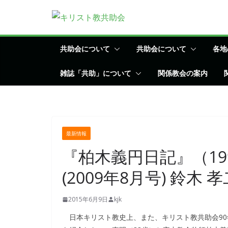
コ
ン
テ
ン
共助会について
共助会について
各地
ツ
雑誌「共助」について
関係教会の案内
へ
ス
キ
ッ
プ
最新情報
『柏木義円日記』（1
(2009年8月号) 鈴木
2015年6月9日
kjk
日本キリスト教史上、また、キリスト教共助会90