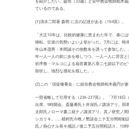
を紹介したい。森明（33歳）と安中教会牧師柏木義
ているのである。
(1)清水二郎著 森明 に次の記述がある（104頁）。
「大正10年は、比較的健康に恵まれた年で、春には
移転、伝道の気勢いよいよ挙がった。7月には、軽
年山本茂男・本間誠その他数名を誘って参加した。
年一人一人の前に歩を移しつつ、一人一人に苦言と
祈序詹・マルコによる福音書第八章二七節以下のピ
鼓吹し、強烈な感化を残した。」
(2)この「信徒修養会」に組合教会牧師柏木義円が参
一部省略して引用する（236-237頁）。「7月1
出席、9時開会。斎藤勇氏ト井深氏ノ講演アリ。田
太郎氏ノローマ書ニ就テノ講演アリ。其ノ研究ノ周
シカリキ。……植村氏今晩ノ懇談会ニテ五分間程勧
氏ノ熱心ナル長キ感話ノ後ニ予五分間程話ス、10